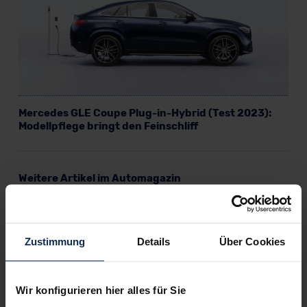
Mercedes GLE Coupe Plug-in-Hybrid (Test 2023):
Modellpflege bringt den Feinschliff
Weitere Artikel im Automagazin
BMW X3 vs. Mercedes-Benz GLC (Test 2023): Welches
Premium-SUV ist vonehmer?
Mercedes-Benz T-Klasse (Test 2023): Glückt der zweite
Zustimmung
Details
Über Cookies
Versuch des Citan als Edelvan?
Mercedes eVito Kastenwagen (Test 2023): Größere
Reichweite, mehr Nutzwert?
Mercedes-AMG GLB (Test 2023): Familien-SUV der
Wir konfigurieren hier alles für Sie
ganz sportlichen Art