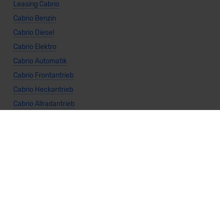
Leasing Cabrio
Cabrio Benzin
Cabrio Diesel
Cabrio Elektro
Cabrio Automatik
Cabrio Frontantrieb
Cabrio Heckantrieb
Cabrio Allradantrieb
Weitere Themen
Sparsamste Diesel: Spritsparende Neuwagen mit Dieselmotor
Mild-Hybrid Modelle: Diese Modelle sind die besten
Campingautos: Diese Autos eignen sich zum Campen (2026)
Autos für Camper Ausbau: Das sind die perfekten
Basisfahrzeuge (2026)