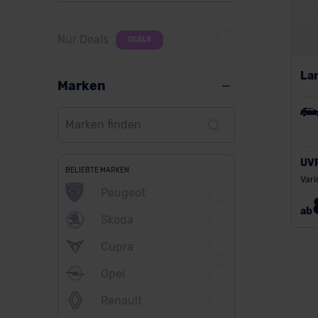
Nur Deals
DEALS
La
Marken
UV
BELIEBTE MARKEN
Vari
Peugeot
ab
Skoda
Cupra
Opel
Renault