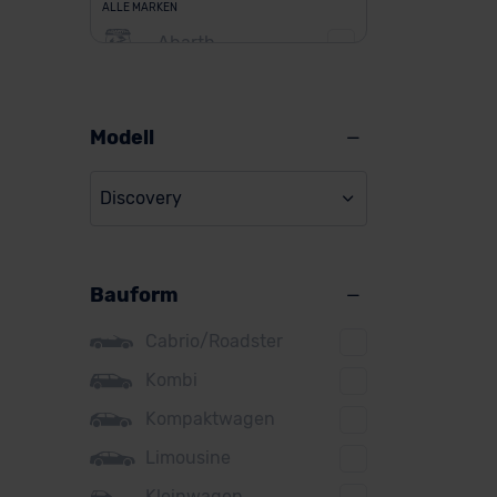
ALLE MARKEN
Abarth
Alfa Romeo
Alpine
Modell
Audi
Discovery
BMW
BYD
Bauform
Citroen
Cupra
Cabrio/Roadster
DS
Kombi
Kompaktwagen
Dacia
Limousine
Fiat
Kleinwagen