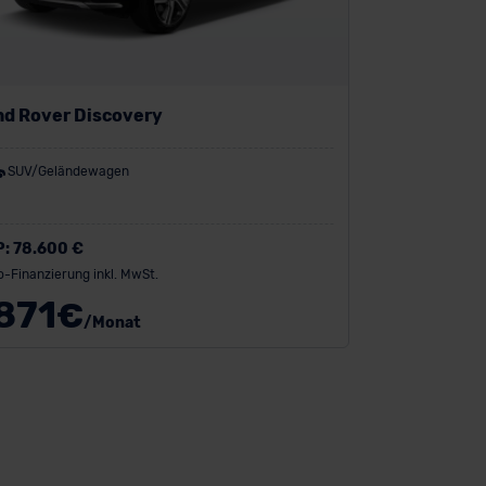
nd Rover Discovery
SUV/Geländewagen
P:
78.600 €
o-Finanzierung inkl. MwSt.
871
€
/Monat