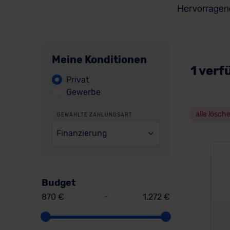
Meine Konditionen
1 verf
Privat
Gewerbe
alle lösch
GEWÄHLTE ZAHLUNGSART
Finanzierung
Budget
870 €
-
1.272 €