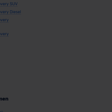
overy SUV
very Diesel
overy
overy
men