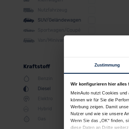
Ford
Nutzfahrzeug
Honda
SUV/Geländewagen
Hyundai
Sportwagen/Coupé
Jeep
Van/Minivan
KIA
Land Rover
Zustimmung
Kraftstoff
Lexus
Benzin
MINI
Wir konfigurieren hier alles 
Diesel
Mazda
MeinAuto nutzt Cookies und 
Elektro
können wir für Sie die Perfor
Mercedes
Werbung zeigen. Damit unser
Hybrid
Mitsubishi
Nutzer und wie sie unsere A
Gas
Wenn Sie das „OK“ finden, s
Nissan
diese Daten an Dritte weite