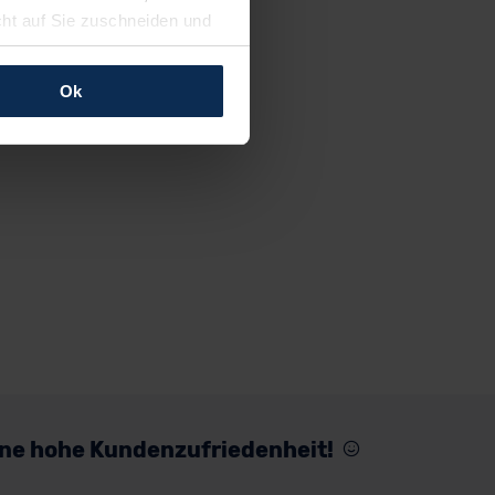
cht auf Sie zuschneiden und
llungen jederzeit anpassen
Ok
rfolgen: Wir beabsichtigen
ssen. Soweit eine
age eines
nschutzklauseln (Art. 46
mationen zu den bestehenden
ter datenschutz@meinauto.de
eine hohe Kundenzufriedenheit!