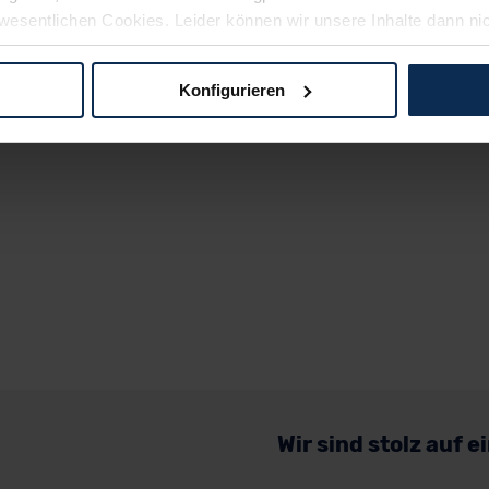
wesentlichen Cookies. Leider können wir unsere Inhalte dann ni
 dem Weg zu Ihrem Neuwagen unterstützen. Sie können die Einste
Konfigurieren
logien und Cookies gilt – soweit keine detaillierteren Angaben e
ger außerhalb der EU zu übermitteln oder dort verarbeiten zu la
rhalb der EU erfolgt, erfolgt dies ausschließlich auf der Grundl
 der EU-Kommission (Art. 45 Abs. 1 DSGVO), von Standarddate
n Sie hierzu Ihre Einwilligung freiwillig erteilen. Nähere Infor
 Sie über den Kontakt zu unserem Datenschutzbeauftragten un
pressum
Wir sind stolz auf 