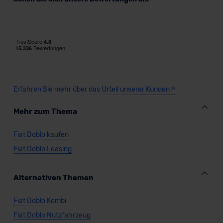
Standarddatenschutzklauseln (Art. 46 Abs. 2 lit. c
DSGVO) oder wenn Sie hierzu Ihre Einwilligung freiwillig
erteilen. Nähere Informationen zu den bestehenden
Datenschutzklauseln können Sie über den Kontakt zu
Fiat Doblo Cargo Kombi
unserem Datenschutzbeauftragten unter
datenschutz@meinauto.de anfordern.
Kombi
Erfahren Sie mehr über das Urteil unserer Kunden
Datenschutzerklärung
|
Impressum
Verkauf startet in Kürze
Mehr zum Thema
Fiat Doblo kaufen
Fiat Doblo Leasing
Alternativen Themen
Fiat Doblo Kombi
Fiat Doblo Nutzfahrzeug