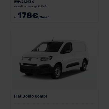
UVP:
27.013 €
Vario-Finanzierung inkl. MwSt.
178
€
ab
/Monat
Fiat Doblo Kombi