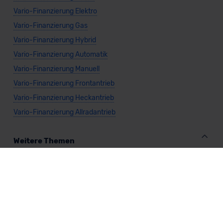
Vario-Finanzierung Elektro
Vario-Finanzierung Gas
Vario-Finanzierung Hybrid
Vario-Finanzierung Automatik
Vario-Finanzierung Manuell
Vario-Finanzierung Frontantrieb
Vario-Finanzierung Heckantrieb
Vario-Finanzierung Allradantrieb
Weitere Themen
Sparsamste Diesel: Spritsparende Neuwagen mit Dieselmotor
Mild-Hybrid Modelle: Diese Modelle sind die besten
Campingautos: Diese Autos eignen sich zum Campen (2026)
Autos für Camper Ausbau: Das sind die perfekten
Basisfahrzeuge (2026)