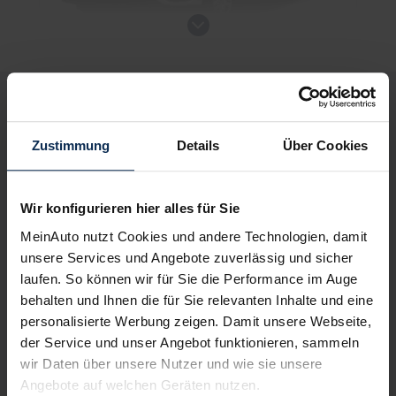
Fiat Doblo Cargo Normal Lieferwagen
Deine Vorteile bei MeinAuto.de
Nutzfahrzeug
Zustimmung
Details
Über Cookies
Verkauf startet in Kürze
Volle Herstellergarantie
vom Vertragshändler vor Ort
Wir konfigurieren hier alles für Sie
MeinAuto nutzt Cookies und andere Technologien, damit
Bald verfügbar
unsere Services und Angebote zuverlässig und sicher
laufen. So können wir für Sie die Performance im Auge
behalten und Ihnen die für Sie relevanten Inhalte und eine
Nur deutsche Neuwagen,
keine EU-Reimporte
personalisierte Werbung zeigen. Damit unsere Webseite,
der Service und unser Angebot funktionieren, sammeln
wir Daten über unsere Nutzer und wie sie unsere
Angebote auf welchen Geräten nutzen.