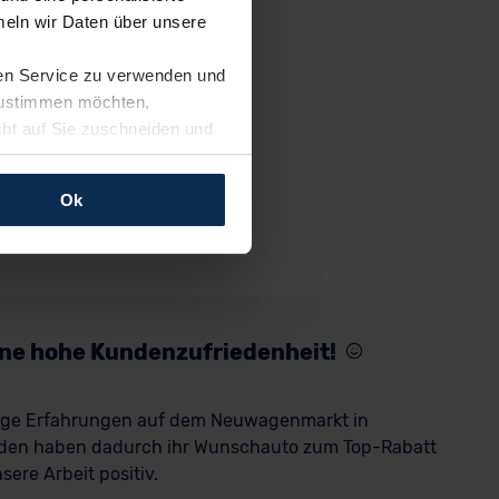
eln wir Daten über unsere
ren Service zu verwenden und
 zustimmen möchten,
cht auf Sie zuschneiden und
llungen jederzeit anpassen
Ok
rfolgen: Wir beabsichtigen
ssen. Soweit eine
age eines
nschutzklauseln (Art. 46
mationen zu den bestehenden
eine hohe Kundenzufriedenheit!
ter datenschutz@meinauto.de
rige Erfahrungen auf dem Neuwagenmarkt in
den haben dadurch ihr Wunschauto zum Top-Rabatt
ere Arbeit positiv.