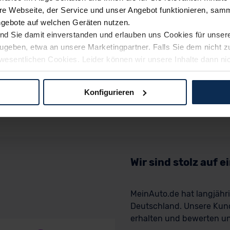
e Webseite, der Service und unser Angebot funktionieren, samm
ngebote auf welchen Geräten nutzen.
ind Sie damit einverstanden und erlauben uns Cookies für unse
rzugeben, etwa an unsere Marketingpartner. Falls Sie dem nicht
wesentlichen Cookies. Leider können wir unsere Inhalte dann ni
 dem Weg zu Ihrem Neuwagen unterstützen. Sie können die Einste
Konfigurieren
logien und Cookies gilt – soweit keine detaillierteren Angaben e
ger außerhalb der EU zu übermitteln oder dort verarbeiten zu la
rhalb der EU erfolgt, erfolgt dies ausschließlich auf der Grundl
 der EU-Kommission (Art. 45 Abs. 1 DSGVO), von Standarddate
n Sie hierzu Ihre Einwilligung freiwillig erteilen. Nähere Infor
Wir sind stolz auf 
 Sie über den Kontakt zu unserem Datenschutzbeauftragten un
MeinAuto.de hat langjäh
Deutschland. Unsere Kun
pressum
erhalten und bewerten uns