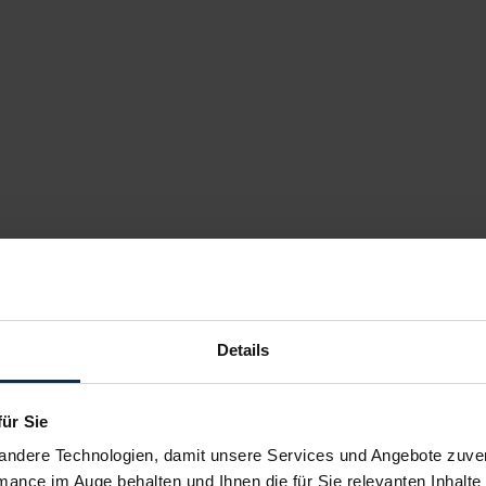
Details
für Sie
andere Technologien, damit unsere Services und Angebote zuverl
mance im Auge behalten und Ihnen die für Sie relevanten Inhalte 