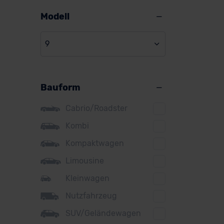
Alpine
Modell
Audi
9
BMW
BYD
Bauform
Citroen
Cupra
Cabrio/Roadster
DS
Kombi
Kompaktwagen
Dacia
Limousine
Fiat
Kleinwagen
Ford
Nutzfahrzeug
Honda
SUV/Geländewagen
Hyundai