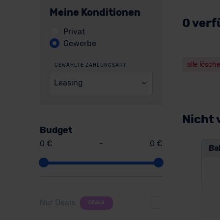
Meine Konditionen
0 verf
Privat
Gewerbe
alle lösch
GEWÄHLTE ZAHLUNGSART
Leasing
Nicht 
Budget
0 €
-
0 €
Ba
Nur Deals
DEALS