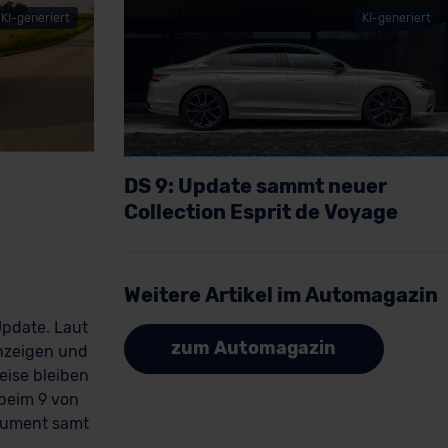
KI-generiert
KI-generiert
DS 9: Update sammt neuer
Collection Esprit de Voyage
Artikel lesen
Weitere Artikel im Automagazin
Update. Laut
zum Automagazin
Anzeigen und
eise bleiben
beim 9 von
rument samt