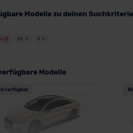
ügbare Modelle zu deinen Suchkriteri
en
DS
9
verfügbare Modelle
ld verfügbar
B