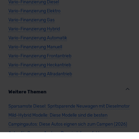
Vario-Finanzierung Diesel
Vario-Finanzierung Elektro
Vario-Finanzierung Gas
Vario-Finanzierung Hybrid
Vario-Finanzierung Automatik
Vario-Finanzierung Manuell
Vario-Finanzierung Frontantrieb
Vario-Finanzierung Heckantrieb
Vario-Finanzierung Allradantrieb
Weitere Themen
Sparsamste Diesel: Spritsparende Neuwagen mit Dieselmotor
Mild-Hybrid Modelle: Diese Modelle sind die besten
Campingautos: Diese Autos eignen sich zum Campen (2026)
Autos für Camper Ausbau: Das sind die perfekten