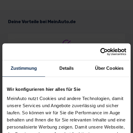
DS 4 E-Tense
Deine Vorteile bei MeinAuto.de
Kompaktwagen
Verkauf startet in Kürze
Volle Herstellergarantie
vom Vertragshändler vor Ort
Zustimmung
Details
Über Cookies
Bald verfügbar
Nur deutsche Neuwagen,
keine EU-Reimporte
Wir konfigurieren hier alles für Sie
MeinAuto nutzt Cookies und andere Technologien, damit
unsere Services und Angebote zuverlässig und sicher
laufen. So können wir für Sie die Performance im Auge
behalten und Ihnen die für Sie relevanten Inhalte und eine
Alle Zahlungsarten:
Barkauf, Finanzierung, Leasing
personalisierte Werbung zeigen. Damit unsere Webseite,