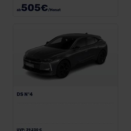
505
€
ab
/Monat
DS N°4
UVP:
39.230 €