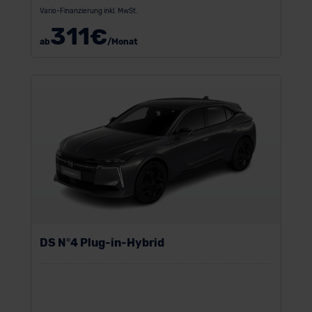
Vario-Finanzierung inkl. MwSt.
311
€
ab
/Monat
DS N°4 Plug-in-Hybrid