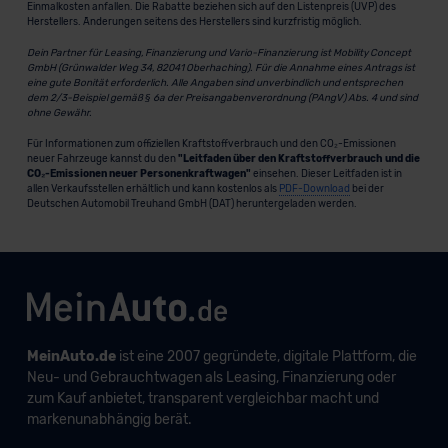
Einmalkosten anfallen. Die Rabatte beziehen sich auf den Listenpreis (UVP) des
Herstellers. Änderungen seitens des Herstellers sind kurzfristig möglich.
Dein Partner für Leasing, Finanzierung und Vario-Finanzierung ist Mobility Concept
GmbH (Grünwalder Weg 34, 82041 Oberhaching). Für die Annahme eines Antrags ist
eine gute Bonität erforderlich. Alle Angaben sind unverbindlich und entsprechen
dem 2/3-Beispiel gemäß § 6a der Preisangabenverordnung (PAngV) Abs. 4 und sind
ohne Gewähr.
Für Informationen zum offiziellen Kraftstoffverbrauch und den CO₂-Emissionen
neuer Fahrzeuge kannst du den
"Leitfaden über den Kraftstoffverbrauch und die
CO₂-Emissionen neuer Personenkraftwagen"
einsehen. Dieser Leitfaden ist in
allen Verkaufsstellen erhältlich und kann kostenlos als
PDF-Download
bei der
Deutschen Automobil Treuhand GmbH (DAT) heruntergeladen werden.
MeinAuto.de
ist eine 2007 gegründete, digitale Plattform, die
Neu- und Gebrauchtwagen als Leasing, Finanzierung oder
zum Kauf anbietet, transparent vergleichbar macht und
markenunabhängig berät.