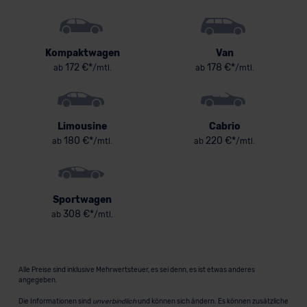
Kompaktwagen
Van
172 €*
178 €*
ab
/mtl.
ab
/mtl.
Limousine
Cabrio
180 €*
220 €*
ab
/mtl.
ab
/mtl.
Sportwagen
308 €*
ab
/mtl.
Alle Preise sind inklusive Mehrwertsteuer, es sei denn, es ist etwas anderes
angegeben.
Die Informationen sind
unverbindlich
und können sich ändern. Es können zusätzliche