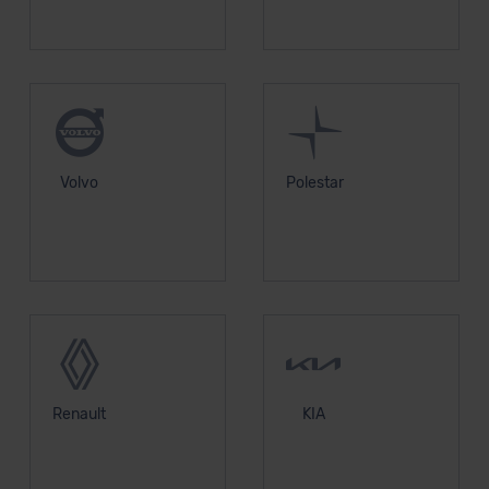
DSGVO) oder wenn Sie hierzu Ihre Einwilligung freiwillig
erteilen. Nähere Informationen zu den bestehenden
Datenschutzklauseln können Sie über den Kontakt zu
unserem Datenschutzbeauftragten unter
datenschutz@meinauto.de anfordern.
Datenschutzerklärung
|
Impressum
Volvo
Polestar
Renault
KIA