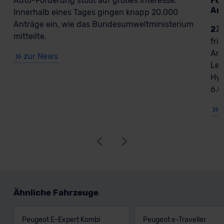
För
Auto-Förderung stößt auf großes Interesse.
An
Innerhalb eines Tages gingen knapp 20.000
Anträge ein, wie das Bundesumweltministerium
23
mitteilte.
fri
Ant
zur News
Lea
Hyb
6.0
Ähnliche Fahrzeuge
Peugeot E-Expert Kombi
Peugeot e-Traveller