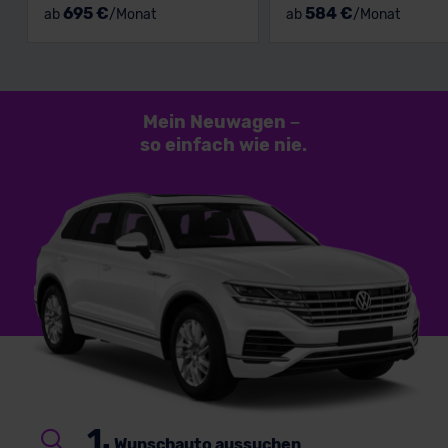
695 €
584 €
ab
/Monat
ab
/Monat
Mein Neuwagen
–
so einfach
wie nie.
1.
Wunschauto aussuchen