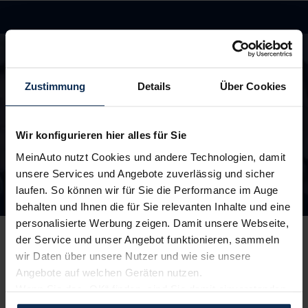
Hast du Fragen?
In unseren FAQ findest du Antworten rund um
die Themen Fahrzeuge, Finanzierung und
Zustimmung
Details
Über Cookies
Lieferzeiten
zu den FAQ
Wir konfigurieren hier alles für Sie
MeinAuto nutzt Cookies und andere Technologien, damit
unsere Services und Angebote zuverlässig und sicher
laufen. So können wir für Sie die Performance im Auge
Unsere Top Marken
behalten und Ihnen die für Sie relevanten Inhalte und eine
personalisierte Werbung zeigen. Damit unsere Webseite,
der Service und unser Angebot funktionieren, sammeln
wir Daten über unsere Nutzer und wie sie unsere
Angebote auf welchen Geräten nutzen.
Wenn Sie das „OK“ finden, sind Sie damit einverstanden
Peugeot
Skoda
und erlauben uns Cookies für unseren Service zu