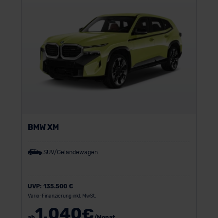
BMW XM
SUV/Geländewagen
UVP:
135.500 €
Vario-Finanzierung inkl. MwSt.
1.040
€
ab
/Monat