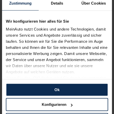
Zustimmung
Details
Über Cookies
UVP:
94.800 €
Vario-Finanzierung inkl. MwSt.
Wir konfigurieren hier alles für Sie
919
€
MeinAuto nutzt Cookies und andere Technologien, damit
ab
/Monat
unsere Services und Angebote zuverlässig und sicher
laufen. So können wir für Sie die Performance im Auge
behalten und Ihnen die für Sie relevanten Inhalte und eine
Neuwagen DEAL
personalisierte Werbung zeigen. Damit unsere Webseite,
der Service und unser Angebot funktionieren, sammeln
wir Daten über unsere Nutzer und wie sie unsere
Angebote auf welchen Geräten nutzen.
Wenn Sie das „OK“ finden, sind Sie damit einverstanden
und erlauben uns Cookies für unseren Service zu
Ok
verwenden und diese Daten an Dritte weiterzugeben,
etwa an unsere Marketingpartner. Falls Sie dem nicht
zustimmen möchten, beschränken wir uns auf die
Konfigurieren
BMW X3 20 xDrive
wesentlichen Cookies. Leider können wir unsere Inhalte