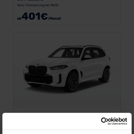
Vario-Finanzierung inkl. MwSt.
401
€
ab
/Monat
BMW X5 (neues Modell)
SUV/Geländewagen