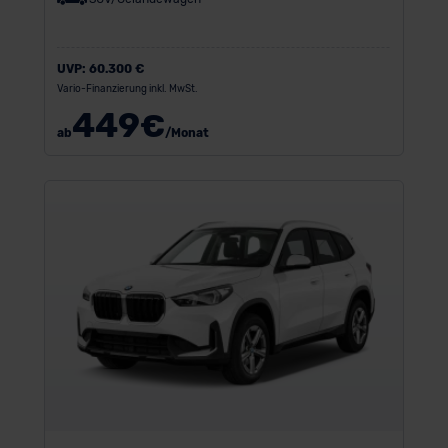
UVP:
60.300 €
Vario-Finanzierung inkl. MwSt.
449
€
ab
/Monat