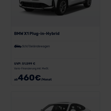
BMW X1 Plug-in-Hybrid
SUV/Geländewagen
UVP:
51.599 €
Vario-Finanzierung inkl. MwSt.
460
€
ab
/Monat