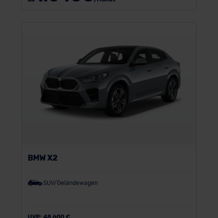
BMW X2
SUV/Geländewagen
UVP:
48.600 €