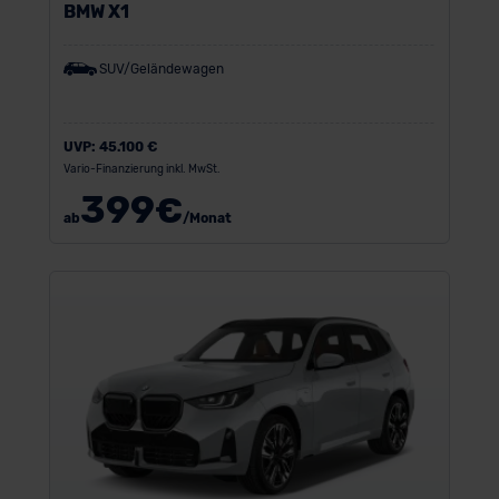
BMW X1
SUV/Geländewagen
UVP:
45.100 €
Vario-Finanzierung inkl. MwSt.
399
€
ab
/Monat