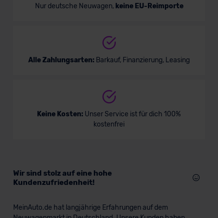
Nur deutsche Neuwagen,
keine EU-Reimporte
Alle Zahlungsarten:
Barkauf, Finanzierung, Leasing
BMW X4
SUV/Geländewagen
Keine Kosten:
Unser Service ist für dich 100%
kostenfrei
Verkauf startet in Kürze
Wir sind stolz auf eine hohe
Bald verfügbar
Kundenzufriedenheit!
MeinAuto.de hat langjährige Erfahrungen auf dem
Neuwagenmarkt in Deutschland. Unsere Kunden haben