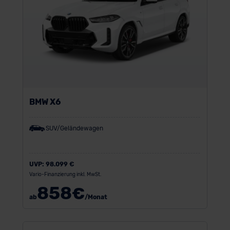
BMW X6
SUV/Geländewagen
UVP:
98.099 €
Vario-Finanzierung inkl. MwSt.
858
€
ab
/Monat