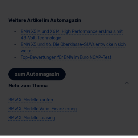
Weitere Artikel im Automagazin
BMW X5 M und X6 M: High Performance erstmals mit
48-Volt-Technologie
BMW X5 und X6: Die Oberklasse-SUVs entwickeln sich
weiter
Top-Bewertungen für BMW im Euro NCAP-Test
zum Automagazin
Mehr zum Thema
BMW X-Modelle kaufen
BMW X-Modelle Vario-Finanzierung
BMW X-Modelle Leasing