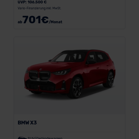
UVP:
106.500 €
Vario-Finanzierung inkl. MwSt.
701
€
ab
/Monat
BMW X3
SUV/Geländewagen