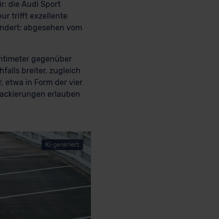
r: die Audi Sport
r trifft exzellente
erändert: abgesehen vom
Zentimeter gegenüber
alls breiter, zugleich
, etwa in Form der vier
Lackierungen erlauben
KI-generiert