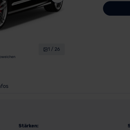
1 / 26
abweichen
nfos
Stärken: