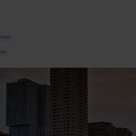
rheit
men