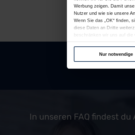
Werbung zeigen. Damit unser
Nutzer und wie sie unsere A
Wenn Sie das „OK“ finden, s
diese Daten an Dritte weite
beschränken wir uns auf die 
Sie somit nicht perfekt auf
oder widerrufen.
Nur notwendige
Für alle beschriebenen Techno
nicht, diese Daten an Empfän
Übermittlung in ein Land auße
Angemessenheitsbeschlusses
Abs. 2 lit. c DSGVO) oder wen
Datenschutzklauseln können
anfordern.
In unseren FAQ findest du
Datenschutzerklärung
|
Im