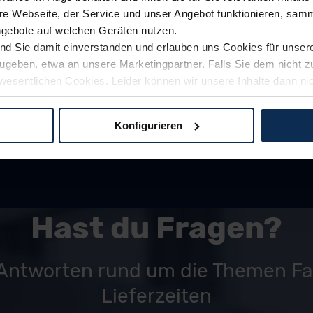
e Webseite, der Service und unser Angebot funktionieren, samm
online.
ngebote auf welchen Geräten nutzen.
ind Sie damit einverstanden und erlauben uns Cookies für unse
rzugeben, etwa an unsere Marketingpartner. Falls Sie dem nicht
wesentlichen Cookies. Leider können wir unsere Inhalte dann ni
 dem Weg zu Ihrem Neuwagen unterstützen. Sie können die Einste
Konfigurieren
logien und Cookies gilt – soweit keine detaillierteren Angaben e
ger außerhalb der EU zu übermitteln oder dort verarbeiten zu la
rhalb der EU erfolgt, erfolgt dies ausschließlich auf der Grundl
 der EU-Kommission (Art. 45 Abs. 1 DSGVO), von Standarddate
n Sie hierzu Ihre Einwilligung freiwillig erteilen. Nähere Infor
Hast du Fragen?
 Sie über den Kontakt zu unserem Datenschutzbeauftragten un
 Antworten rund um die Themen F
pressum
Lieferzeiten