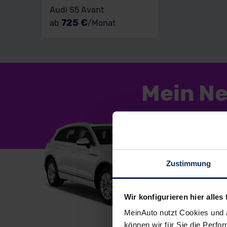
Audi S5 Avant
725 €
ab
/Monat
Mein N
Zustimmung
1
Du
Wir konfigurieren hier alles 
fü
MeinAuto nutzt Cookies und 
u
können wir für Sie die Perfor