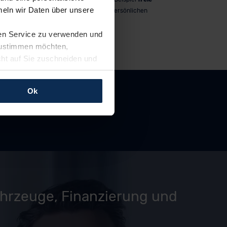
eln wir Daten über unsere
Werkstattwahl
und persönlichen
Ansprechpartner.
ren Service zu verwenden und
 zustimmen möchten,
cht auf Sie zuschneiden und
llungen jederzeit anpassen
Ok
rfolgen: Wir beabsichtigen
ssen. Soweit eine
age eines
nschutzklauseln (Art. 46
mationen zu den bestehenden
ter datenschutz@meinauto.de
ahrzeuge, Finanzierung und