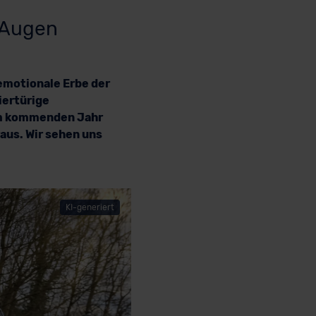
n Augen
 emotionale Erbe der
iertürige
im kommenden Jahr
aus. Wir sehen uns
KI-generiert