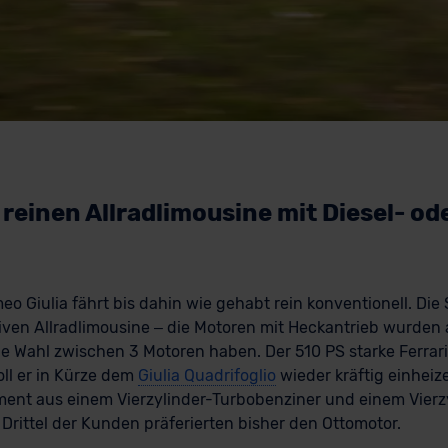
r reinen Allradlimousine mit Diesel- od
eo Giulia fährt bis dahin wie gehabt rein konventionell. Di
iven Allradlimousine – die Motoren mit Heckantrieb wurden a
e Wahl zwischen 3 Motoren haben. Der 510 PS starke Ferrari
soll er in Kürze dem
Giulia Quadrifoglio
wieder kräftig einheiz
iment aus einem Vierzylinder-Turbobenziner und einem Vierz
rittel der Kunden präferierten bisher den Ottomotor.