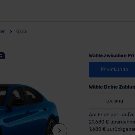
ten
Giulia
a
Wähle zwischen Pr
Privatkunde
Wähle Deine Zahlu
Leasing
Am Ende der Laufzei
29.680 € überneh
1.680 € zurückgebe