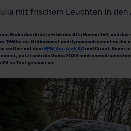
ulia mit frischem Leuchten in de
meo Giulia das direkte Erbe des Alfa Romeo 159; und das
der 1960er an. Stilbewusst und dynamisch nimmt es die v
e seither mit dem
BMW 3er
,
Audi A4
und Co auf. Bevor 
rnimmt, putzt sich die Giulia 2023 noch einmal schön her
a 23 im Test genauer an.