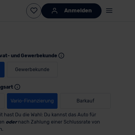
Anmelden
ivat- und Gewerbekunde
Gewerbekunde
KI-generiert
KI-
generiert
ngsart
Vario-Finanzierung
Barkauf
t hast Du die Wahl: Du kannst das Auto für
men
oder
nach Zahlung einer Schlussrate von
n.