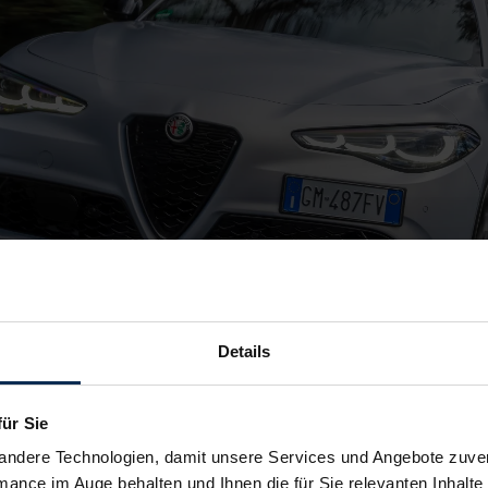
Details
für Sie
andere Technologien, damit unsere Services und Angebote zuverl
mance im Auge behalten und Ihnen die für Sie relevanten Inhalte 