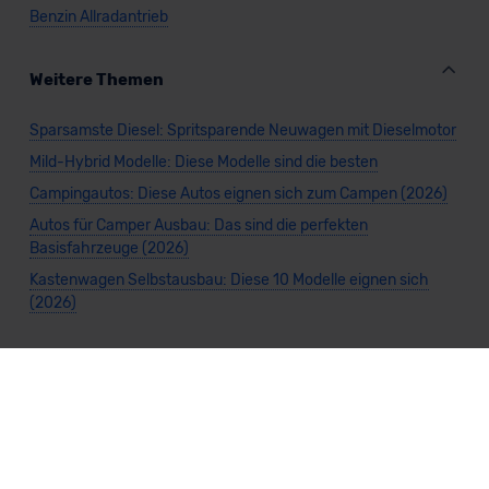
Benzin Allradantrieb
Weitere Themen
Sparsamste Diesel: Spritsparende Neuwagen mit Dieselmotor
Mild-Hybrid Modelle: Diese Modelle sind die besten
Campingautos: Diese Autos eignen sich zum Campen (2026)
Autos für Camper Ausbau: Das sind die perfekten
Basisfahrzeuge (2026)
Kastenwagen Selbstausbau: Diese 10 Modelle eignen sich
(2026)
Alle Preise sind inklusive Mehrwertsteuer, es sei denn, es ist etwas anderes
angegeben.
Die Informationen sind
unverbindlich
und können sich ändern. Es können zusätzliche
Einmalkosten anfallen. Die Rabatte beziehen sich auf den Listenpreis (UVP) des
Herstellers. Änderungen seitens des Herstellers sind kurzfristig möglich.
Dein Partner für Leasing, Finanzierung und Vario-Finanzierung ist Mobility Concept