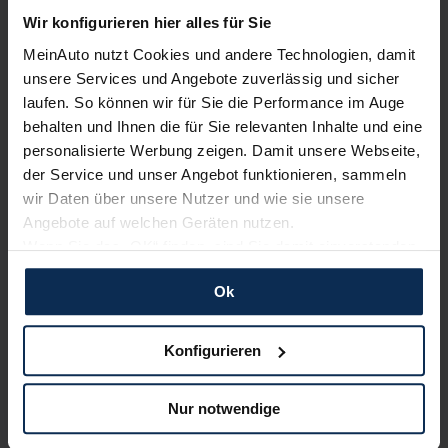
Wir konfigurieren hier alles für Sie
Erfahren Sie mehr über das Urteil unserer Kunden
MeinAuto nutzt Cookies und andere Technologien, damit
unsere Services und Angebote zuverlässig und sicher
laufen. So können wir für Sie die Performance im Auge
Nachrichten
behalten und Ihnen die für Sie relevanten Inhalte und eine
personalisierte Werbung zeigen. Damit unsere Webseite,
der Service und unser Angebot funktionieren, sammeln
KI-generiert
wir Daten über unsere Nutzer und wie sie unsere
Angebote auf welchen Geräten nutzen.
Wenn Sie das „OK“ finden, sind Sie damit einverstanden
und erlauben uns Cookies für unseren Service zu
Ok
verwenden und diese Daten an Dritte weiterzugeben,
etwa an unsere Marketingpartner. Falls Sie dem nicht
Subaru BRZ: Zweite Modellgeneration
zustimmen möchten, beschränken wir uns auf die
Konfigurieren
verspricht mehr Sportlichkeit
wesentlichen Cookies. Leider können wir unsere Inhalte
dann nicht auf Sie zuschneiden und Sie somit nicht
Der Subaru BRZ ist zurück und geht 2023 mit noch mehr
Nur notwendige
perfekt auf dem Weg zu Ihrem Neuwagen unterstützen.
Fahrspaß an den Start. In seiner zweiten Modellgeneration ist
Sie können die Einstellungen jederzeit anpassen oder
das 2+2-sitzige Sportcoupe mit einem kraftvollen Boxermotor