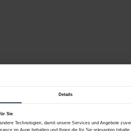
Details
für Sie
andere Technologien, damit unsere Services und Angebote zuverl
mance im Auge behalten und Ihnen die für Sie relevanten Inhalte 