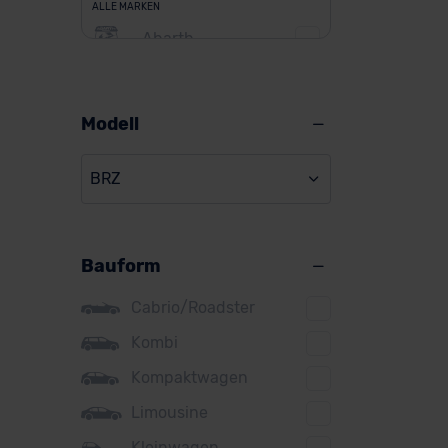
ALLE MARKEN
Abarth
Alfa Romeo
Alpine
Modell
Audi
BRZ
BMW
BYD
Bauform
Citroen
Cupra
Cabrio/Roadster
DS
Kombi
Kompaktwagen
Dacia
Limousine
Fiat
Kleinwagen