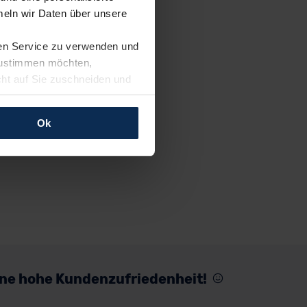
eln wir Daten über unsere
ren Service zu verwenden und
 zustimmen möchten,
cht auf Sie zuschneiden und
llungen jederzeit anpassen
Ok
rfolgen: Wir beabsichtigen
ssen. Soweit eine
age eines
nschutzklauseln (Art. 46
mationen zu den bestehenden
ter datenschutz@meinauto.de
eine hohe Kundenzufriedenheit!