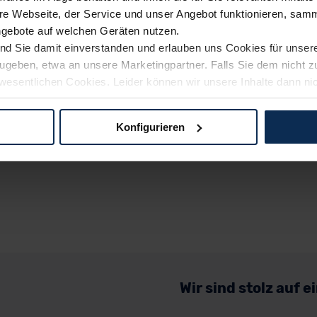
e Webseite, der Service und unser Angebot funktionieren, samm
ngebote auf welchen Geräten nutzen.
ind Sie damit einverstanden und erlauben uns Cookies für unse
rzugeben, etwa an unsere Marketingpartner. Falls Sie dem nicht
wesentlichen Cookies. Leider können wir unsere Inhalte dann ni
 dem Weg zu Ihrem Neuwagen unterstützen. Sie können die Einste
Konfigurieren
logien und Cookies gilt – soweit keine detaillierteren Angaben e
ger außerhalb der EU zu übermitteln oder dort verarbeiten zu la
rhalb der EU erfolgt, erfolgt dies ausschließlich auf der Grundl
 der EU-Kommission (Art. 45 Abs. 1 DSGVO), von Standarddate
n Sie hierzu Ihre Einwilligung freiwillig erteilen. Nähere Infor
 Sie über den Kontakt zu unserem Datenschutzbeauftragten un
Wir sind stolz auf 
pressum