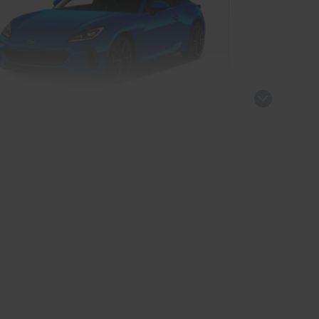
baru BRZ
Sportwagen/Coupé
kauf startet in Kürze