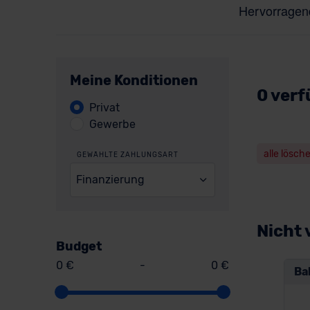
Meine Konditionen
0 verf
Privat
Gewerbe
alle lösch
GEWÄHLTE ZAHLUNGSART
Finanzierung
Nicht 
Budget
0 €
-
0 €
Ba