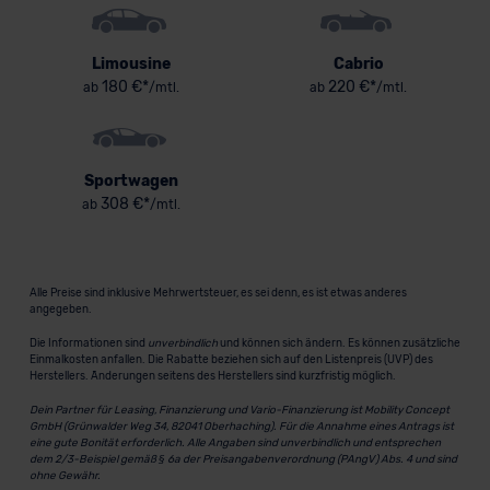
Limousine
Cabrio
180 €*
220 €*
ab
/mtl.
ab
/mtl.
Sportwagen
308 €*
ab
/mtl.
Alle Preise sind inklusive Mehrwertsteuer, es sei denn, es ist etwas anderes
angegeben.
Die Informationen sind
unverbindlich
und können sich ändern. Es können zusätzliche
Einmalkosten anfallen. Die Rabatte beziehen sich auf den Listenpreis (UVP) des
Herstellers. Änderungen seitens des Herstellers sind kurzfristig möglich.
Dein Partner für Leasing, Finanzierung und Vario-Finanzierung ist Mobility Concept
GmbH (Grünwalder Weg 34, 82041 Oberhaching). Für die Annahme eines Antrags ist
eine gute Bonität erforderlich. Alle Angaben sind unverbindlich und entsprechen
dem 2/3-Beispiel gemäß § 6a der Preisangabenverordnung (PAngV) Abs. 4 und sind
ohne Gewähr.