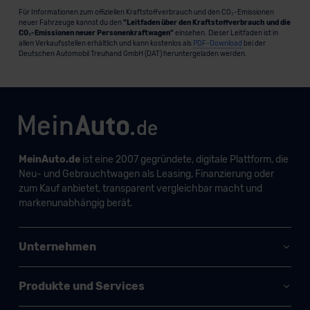
Für Informationen zum offiziellen Kraftstoffverbrauch und den CO₂-Emissionen
neuer Fahrzeuge kannst du den
"Leitfaden über den Kraftstoffverbrauch und die
CO₂-Emissionen neuer Personenkraftwagen"
einsehen. Dieser Leitfaden ist in
allen Verkaufsstellen erhältlich und kann kostenlos als
PDF-Download
bei der
Deutschen Automobil Treuhand GmbH (DAT) heruntergeladen werden.
MeinAuto.de
ist eine 2007 gegründete, digitale Plattform, die
Neu- und Gebrauchtwagen als Leasing, Finanzierung oder
zum Kauf anbietet, transparent vergleichbar macht und
markenunabhängig berät.
Unternehmen
Produkte und Services