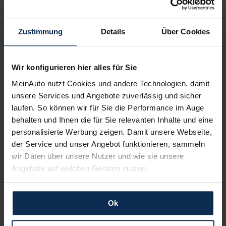
Volvo
Renault
Zustimmung
Details
Über Cookies
Wir konfigurieren hier alles für Sie
MeinAuto nutzt Cookies und andere Technologien, damit
unsere Services und Angebote zuverlässig und sicher
laufen. So können wir für Sie die Performance im Auge
behalten und Ihnen die für Sie relevanten Inhalte und eine
KIA
BMW
personalisierte Werbung zeigen. Damit unsere Webseite,
der Service und unser Angebot funktionieren, sammeln
wir Daten über unsere Nutzer und wie sie unsere
Angebote auf welchen Geräten nutzen.
Wenn Sie das „OK“ finden, sind Sie damit einverstanden
und erlauben uns Cookies für unseren Service zu
Ok
verwenden und diese Daten an Dritte weiterzugeben,
etwa an unsere Marketingpartner. Falls Sie dem nicht