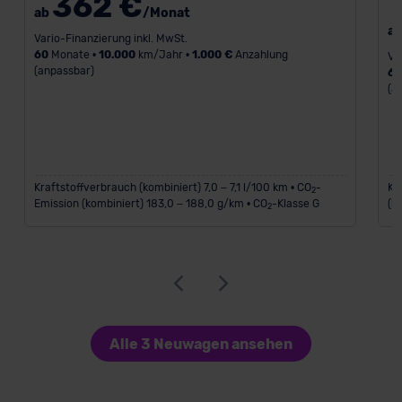
362 €
ab
/Monat
a
Vario-Finanzierung inkl. MwSt.
60
Monate •
10.000
km/Jahr •
1.000 €
Anzahlung
Va
(anpassbar)
6
(a
Kraftstoffverbrauch (kombiniert) 7,0 – 7,1 l/100 km • CO
-
Kr
2
Emission (kombiniert) 183,0 – 188,0 g/km • CO
-Klasse G
(k
2
Alle 3 Neuwagen ansehen