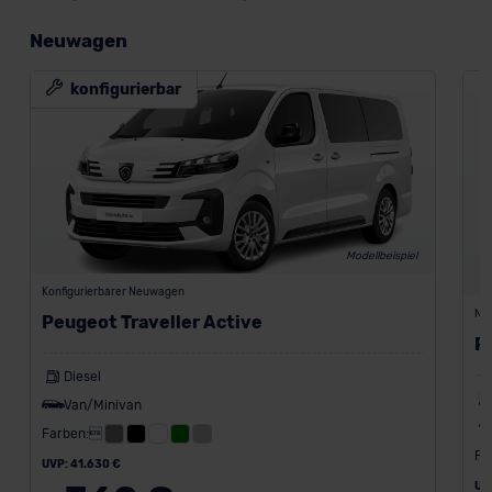
Neuwagen
konfigurierbar
Modellbeispiel
Konfigurierbarer Neuwagen
Ne
Peugeot Traveller Active
P
Diesel
Van/Minivan
Farben:
Fa
UVP: 41.630 €
UV