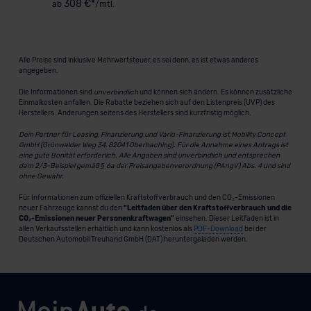
308 €*
ab
/mtl.
Alle Preise sind inklusive Mehrwertsteuer, es sei denn, es ist etwas anderes
angegeben.
Die Informationen sind
unverbindlich
und können sich ändern. Es können zusätzliche
Einmalkosten anfallen. Die Rabatte beziehen sich auf den Listenpreis (UVP) des
Herstellers. Änderungen seitens des Herstellers sind kurzfristig möglich.
Dein Partner für Leasing, Finanzierung und Vario-Finanzierung ist Mobility Concept
GmbH (Grünwalder Weg 34, 82041 Oberhaching). Für die Annahme eines Antrags ist
eine gute Bonität erforderlich. Alle Angaben sind unverbindlich und entsprechen
dem 2/3-Beispiel gemäß § 6a der Preisangabenverordnung (PAngV) Abs. 4 und sind
ohne Gewähr.
Für Informationen zum offiziellen Kraftstoffverbrauch und den CO₂-Emissionen
neuer Fahrzeuge kannst du den
"Leitfaden über den Kraftstoffverbrauch und die
CO₂-Emissionen neuer Personenkraftwagen"
einsehen. Dieser Leitfaden ist in
allen Verkaufsstellen erhältlich und kann kostenlos als
PDF-Download
bei der
Deutschen Automobil Treuhand GmbH (DAT) heruntergeladen werden.