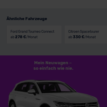
Ähnliche Fahrzeuge
Ford Grand Tourneo Connect
Citroen Spacetourer
278 €
330 €
ab
/Monat
ab
/Monat
Mein Neuwagen
–
so einfach
wie nie.