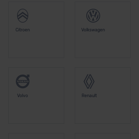
Grundlage eines Angemessenheitsbeschlusses der EU-
Kommission (Art. 45 Abs. 1 DSGVO), von
Standarddatenschutzklauseln (Art. 46 Abs. 2 lit. c
DSGVO) oder wenn Sie hierzu Ihre Einwilligung freiwillig
Citroen
Volkswagen
erteilen. Nähere Informationen zu den bestehenden
Datenschutzklauseln können Sie über den Kontakt zu
unserem Datenschutzbeauftragten unter
datenschutz@meinauto.de anfordern.
Datenschutzerklärung
|
Impressum
Volvo
Renault