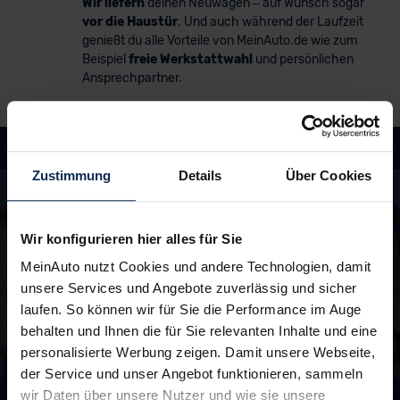
Wir liefern
deinen Neuwagen – auf Wunsch sogar
vor die Haustür
. Und auch während der Laufzeit
genießt du alle Vorteile von MeinAuto.de wie zum
Beispiel
freie Werkstattwahl
und persönlichen
Ansprechpartner.
Zustimmung
Details
Über Cookies
Hast du Fragen?
In unseren FAQ findest du Antworten rund um
die Themen Fahrzeuge, Finanzierung und
Wir konfigurieren hier alles für Sie
Lieferzeiten
MeinAuto nutzt Cookies und andere Technologien, damit
unsere Services und Angebote zuverlässig und sicher
zu den FAQ
laufen. So können wir für Sie die Performance im Auge
behalten und Ihnen die für Sie relevanten Inhalte und eine
personalisierte Werbung zeigen. Damit unsere Webseite,
der Service und unser Angebot funktionieren, sammeln
Unsere Top Marken
wir Daten über unsere Nutzer und wie sie unsere