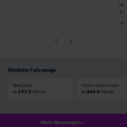
Hyb
6.0
Ähnliche Fahrzeuge
Opel Zafira
Toyota Urban Cruiser
333 €
364 €
ab
/Monat
ab
/Monat
Mein Neuwagen
–