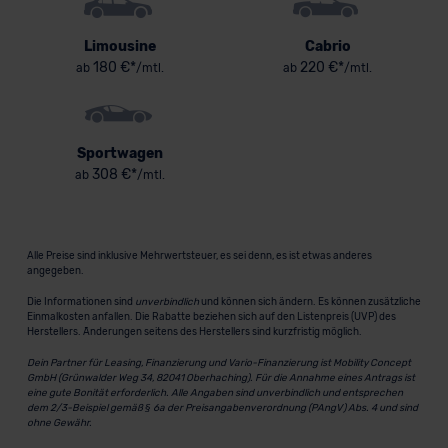
Limousine
Cabrio
180 €*
220 €*
ab
/mtl.
ab
/mtl.
Sportwagen
308 €*
ab
/mtl.
Alle Preise sind inklusive Mehrwertsteuer, es sei denn, es ist etwas anderes
angegeben.
Die Informationen sind
unverbindlich
und können sich ändern. Es können zusätzliche
Einmalkosten anfallen. Die Rabatte beziehen sich auf den Listenpreis (UVP) des
Herstellers. Änderungen seitens des Herstellers sind kurzfristig möglich.
Dein Partner für Leasing, Finanzierung und Vario-Finanzierung ist Mobility Concept
GmbH (Grünwalder Weg 34, 82041 Oberhaching). Für die Annahme eines Antrags ist
eine gute Bonität erforderlich. Alle Angaben sind unverbindlich und entsprechen
dem 2/3-Beispiel gemäß § 6a der Preisangabenverordnung (PAngV) Abs. 4 und sind
ohne Gewähr.