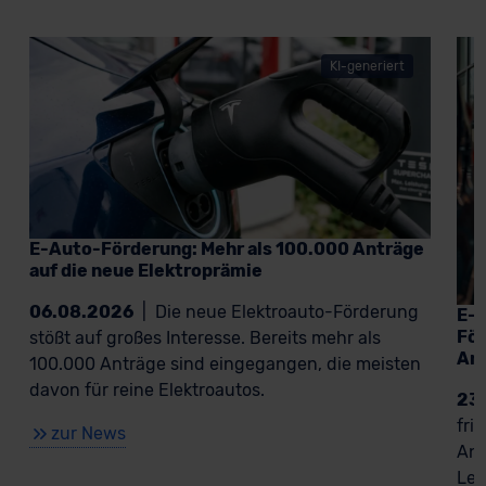
KI-generiert
E-Auto-Förderung: Mehr als 100.000 Anträge
auf die neue Elektroprämie
06.08.2026
|
Die neue Elektroauto-Förderung
E-A
För
stößt auf großes Interesse. Bereits mehr als
An
100.000 Anträge sind eingegangen, die meisten
davon für reine Elektroautos.
23
fri
zur News
Ant
Lea