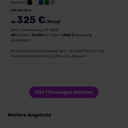
Farben:
UVP: 38.721 €
325 €
ab
/Monat
Vario-Finanzierung inkl. MwSt.
48
Monate •
10.000
km/Jahr •
1.000 €
Anzahlung
(anpassbar)
Stromverbrauch (kombiniert) 18,3 – 19,1 kWh/100 km • CO
-
2
Emission (kombiniert) 0,0 g/km • CO
-Klasse A
2
Alle 1 Neuwagen ansehen
Weitere Angebote