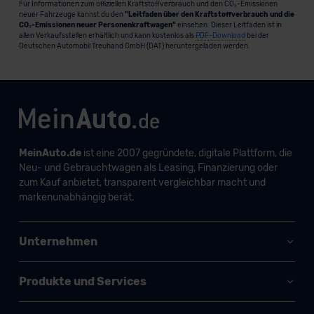
Für Informationen zum offiziellen Kraftstoffverbrauch und den CO₂-Emissionen
neuer Fahrzeuge kannst du den
"Leitfaden über den Kraftstoffverbrauch und die
CO₂-Emissionen neuer Personenkraftwagen"
einsehen. Dieser Leitfaden ist in
allen Verkaufsstellen erhältlich und kann kostenlos als
PDF-Download
bei der
Deutschen Automobil Treuhand GmbH (DAT) heruntergeladen werden.
MeinAuto.de
ist eine 2007 gegründete, digitale Plattform, die
Neu- und Gebrauchtwagen als Leasing, Finanzierung oder
zum Kauf anbietet, transparent vergleichbar macht und
markenunabhängig berät.
Unternehmen
Produkte und Services