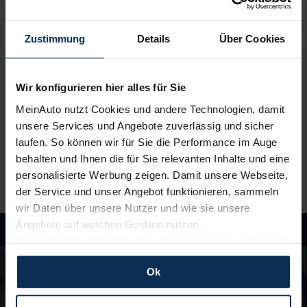
Du erhältst ein
individuelles Angebot
– inklusive
kompetenter Beratung und
persönlichem
Zustimmung
Details
Über Cookies
Ansprechpartner
. Alles klar? Bestelle deinen
Neuwagen, ganz einfach online.
Wir konfigurieren hier alles für Sie
3.
Einfach losfahren
MeinAuto nutzt Cookies und andere Technologien, damit
Wir liefern
deinen Neuwagen – auf Wunsch sogar
unsere Services und Angebote zuverlässig und sicher
vor die Haustür
. Und auch während der Laufzeit
laufen. So können wir für Sie die Performance im Auge
genießt du alle Vorteile von MeinAuto.de wie zum
behalten und Ihnen die für Sie relevanten Inhalte und eine
Beispiel
freie Werkstattwahl
und persönlichen
personalisierte Werbung zeigen. Damit unsere Webseite,
Ansprechpartner.
der Service und unser Angebot funktionieren, sammeln
wir Daten über unsere Nutzer und wie sie unsere
Angebote auf welchen Geräten nutzen.
Wenn Sie das „OK“ finden, sind Sie damit einverstanden
Hast du Fragen?
und erlauben uns Cookies für unseren Service zu
In unseren FAQ findest du Antworten rund um
Ok
verwenden und diese Daten an Dritte weiterzugeben,
die Themen Fahrzeuge, Finanzierung und
etwa an unsere Marketingpartner. Falls Sie dem nicht
Lieferzeiten
zustimmen möchten, beschränken wir uns auf die