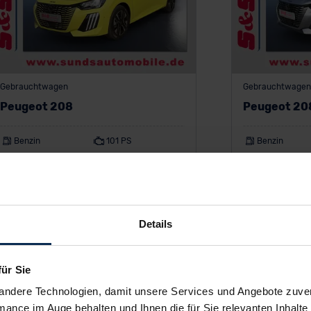
Gebrauchtwagen
Gebrauchtwagen
Peugeot 208
Peugeot 20
Benzin
101 PS
Benzin
Manuell
Limousine
Manuell
26.850 km
EZ: 02/2024
12.100 km
130 €
155 
ab
/Monat
Details
ab
Finanzierung inkl. MwSt.
Finanzierung inkl
18
Monate •
10.000
km/Jahr •
1.000 €
18
Monate •
10.0
für Sie
Anzahlung (anpassbar)
Anzahlung (anpas
andere Technologien, damit unsere Services und Angebote zuverl
mance im Auge behalten und Ihnen die für Sie relevanten Inhalte 