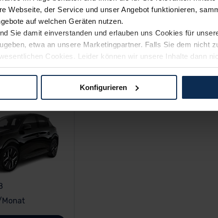
e Webseite, der Service und unser Angebot funktionieren, samm
ngebote auf welchen Geräten nutzen.
ind Sie damit einverstanden und erlauben uns Cookies für unse
rzugeben, etwa an unsere Marketingpartner. Falls Sie dem nicht
wesentlichen Cookies. Leider können wir unsere Inhalte dann ni
 dem Weg zu Ihrem Neuwagen unterstützen. Sie können die Einste
Konfigurieren
logien und Cookies gilt – soweit keine detaillierteren Angaben e
ger außerhalb der EU zu übermitteln oder dort verarbeiten zu la
rhalb der EU erfolgt, erfolgt dies ausschließlich auf der Grundl
 der EU-Kommission (Art. 45 Abs. 1 DSGVO), von Standarddate
n Sie hierzu Ihre Einwilligung freiwillig erteilen. Nähere Infor
 Sie über den Kontakt zu unserem Datenschutzbeauftragten un
8
pressum
/Monat