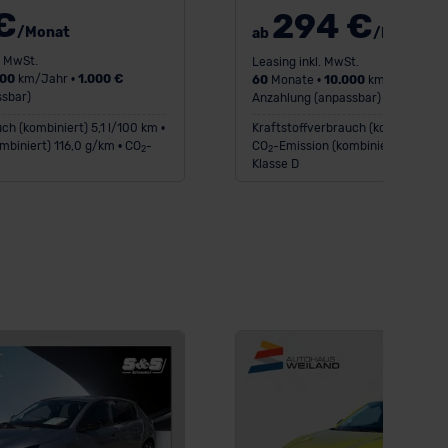
€
294 €
/Monat
ab
/Monat
. MwSt.
Leasing inkl. MwSt.
000
km/Jahr •
1.000 €
60
Monate •
10.000
km/Jahr •
1.0
sbar)
Anzahlung (anpassbar)
ch (kombiniert) 5,1 l/100 km •
Kraftstoffverbrauch (kombiniert) 5,
mbiniert) 116,0 g/km • CO
-
CO
-Emission (kombiniert) 116,0 g
2
2
Klasse D