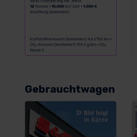
Vario-Finanzierung inkl. MwSt.
12
Monate •
10.000
km/Jahr •
1.000 €
Anzahlung (anpassbar)
Kraftstoffverbrauch (kombiniert) 4,6 l/100 km •
CO
-Emission (kombiniert) 105,0 g/km • CO
-
2
2
Klasse C
Gebrauchtwagen