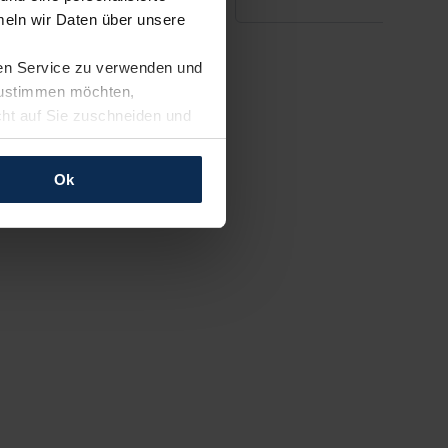
eln wir Daten über unsere
ren Service zu verwenden und
 zustimmen möchten,
cht auf Sie zuschneiden und
llungen jederzeit anpassen
Ok
rfolgen: Wir beabsichtigen
ssen. Soweit eine
age eines
nschutzklauseln (Art. 46
mationen zu den bestehenden
ter datenschutz@meinauto.de