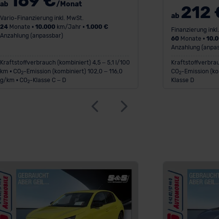
169 €
ab
/Monat
212 
ab
Vario-Finanzierung inkl. MwSt.
24
Monate •
10.000
km/Jahr •
1.000 €
Finanzierung inkl
Anzahlung (anpassbar)
60
Monate •
10.
Anzahlung (anpas
Kraftstoffverbrauch (kombiniert) 4,5 – 5,1 l/100
Kraftstoffverbrau
km • CO
-Emission (kombiniert) 102,0 – 116,0
CO
-Emission (ko
2
2
g/km • CO
-Klasse C – D
Klasse D
2