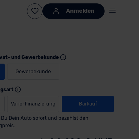
Anmelden
ivat- und Gewerbekunde
Gewerbekunde
KI-generiert
KI-
generiert
ngsart
Vario-Finanzierung
Barkauf
 Du Dein Auto sofort und bezahlst den
gpreis.