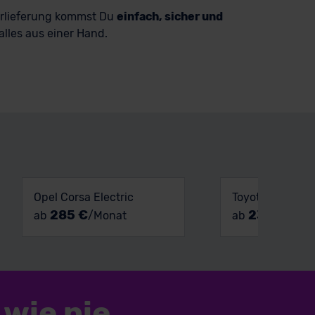
ürlieferung kommst Du
einfach, sicher und
lles aus einer Hand.
Opel Corsa Electric
Toyota Yaris Hy
285 €
234 €
ab
/Monat
ab
/Mon
wie nie.