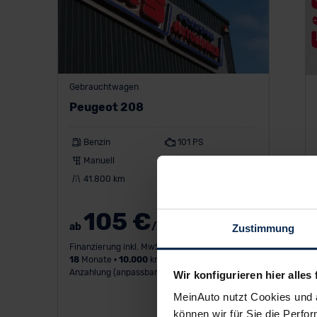
Gebrauchtwagen
Peugeot 208
Benzin
101 PS
Manuell
Limousine
41.800 km
EZ: 06/2023
105 €
ab
/Monat
Zustimmung
Finanzierung inkl. MwSt.
18
Monate •
10.000
km/Jahr •
1.000 €
Anzahlung (anpassbar)
Wir konfigurieren hier alles 
MeinAuto nutzt Cookies und 
können wir für Sie die Perfor