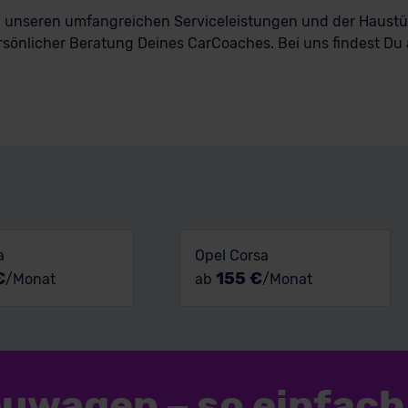
n, unseren umfangreichen Serviceleistungen und der Haust
rsönlicher Beratung Deines CarCoaches. Bei uns findest Du a
a
Opel Corsa
€
155 €
/Monat
ab
/Monat
euwagen
–
so einfach