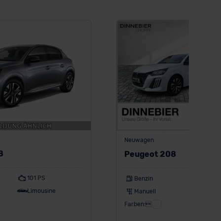
Neuwagen
8
Peugeot 208
101 PS
Benzin
101 PS
Limousine
Manuell
Kompa
Farben: