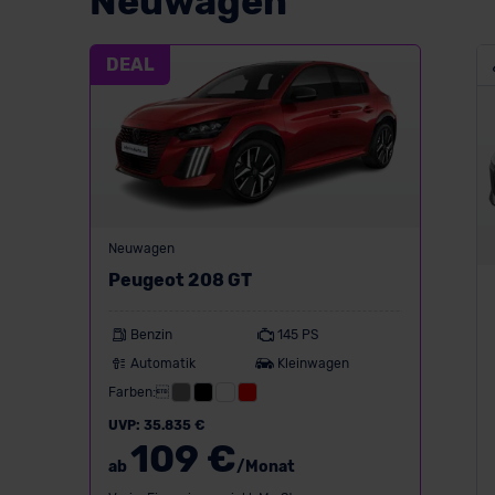
Neuwagen
DEAL
Neuwagen
Peugeot 208 GT
Benzin
145 PS
Automatik
Kleinwagen
Farben:
UVP: 35.835 €
109 €
ab
/Monat