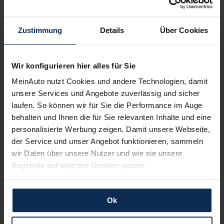
Wir sind stolz auf eine hohe
Kundenzufriedenheit!
Zustimmung
Details
Über Cookies
MeinAuto.de hat langjährige Erfahrungen auf dem
Neuwagenmarkt in Deutschland. Unsere Kunden haben
Wir konfigurieren hier alles für Sie
dadurch ihr Wunschauto zum Top-Rabatt erhalten und
bewerten unsere Arbeit positiv.
MeinAuto nutzt Cookies und andere Technologien, damit
unsere Services und Angebote zuverlässig und sicher
laufen. So können wir für Sie die Performance im Auge
behalten und Ihnen die für Sie relevanten Inhalte und eine
Sehen Sie sich unsere Bewertungen an:
personalisierte Werbung zeigen. Damit unsere Webseite,
der Service und unser Angebot funktionieren, sammeln
wir Daten über unsere Nutzer und wie sie unsere
Angebote auf welchen Geräten nutzen.
Wenn Sie das „OK“ finden, sind Sie damit einverstanden
und erlauben uns Cookies für unseren Service zu
Ok
verwenden und diese Daten an Dritte weiterzugeben,
Erfahren Sie mehr über das Urteil unserer Kunden
etwa an unsere Marketingpartner. Falls Sie dem nicht