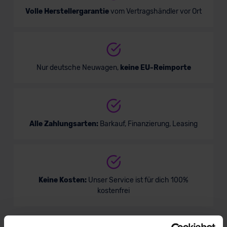
Volle Herstellergarantie
vom Vertragshändler vor Ort
Nur deutsche Neuwagen,
keine EU-Reimporte
Alle Zahlungsarten:
Barkauf, Finanzierung, Leasing
Keine Kosten:
Unser Service ist für dich 100%
kostenfrei