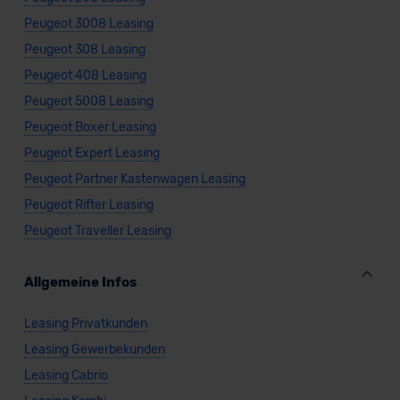
unserem Datenschutzbeauftragten unter
Peugeot 3008 Leasing
datenschutz@meinauto.de anfordern.
Peugeot 308 Leasing
Datenschutzerklärung
|
Impressum
Peugeot 408 Leasing
Peugeot 5008 Leasing
Peugeot Boxer Leasing
Peugeot Expert Leasing
Peugeot Partner Kastenwagen Leasing
Peugeot Rifter Leasing
Peugeot Traveller Leasing
Allgemeine Infos
Leasing Privatkunden
Leasing Gewerbekunden
Leasing Cabrio