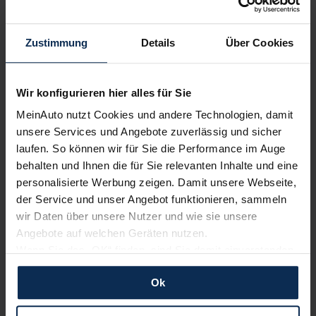
Wir sind stolz auf eine hohe
Kundenzufriedenheit!
Zustimmung
Details
Über Cookies
MeinAuto.de hat langjährige Erfahrungen auf dem
Neuwagenmarkt in Deutschland. Unsere Kunden haben
Wir konfigurieren hier alles für Sie
dadurch ihr Wunschauto zum Top-Rabatt erhalten und
bewerten unsere Arbeit positiv.
MeinAuto nutzt Cookies und andere Technologien, damit
unsere Services und Angebote zuverlässig und sicher
laufen. So können wir für Sie die Performance im Auge
behalten und Ihnen die für Sie relevanten Inhalte und eine
Sehen Sie sich unsere Bewertungen an:
personalisierte Werbung zeigen. Damit unsere Webseite,
der Service und unser Angebot funktionieren, sammeln
wir Daten über unsere Nutzer und wie sie unsere
Angebote auf welchen Geräten nutzen.
Wenn Sie das „OK“ finden, sind Sie damit einverstanden
und erlauben uns Cookies für unseren Service zu
Ok
verwenden und diese Daten an Dritte weiterzugeben,
Erfahren Sie mehr über das Urteil unserer Kunden
etwa an unsere Marketingpartner. Falls Sie dem nicht