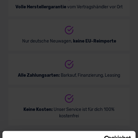
Volle Herstellergarantie
vom Vertragshändler vor Ort
Nur deutsche Neuwagen,
keine EU-Reimporte
Alle Zahlungsarten:
Barkauf, Finanzierung, Leasing
Keine Kosten:
Unser Service ist für dich 100%
kostenfrei