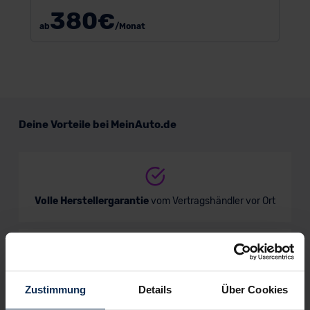
380
€
ab
/Monat
Deine Vorteile bei MeinAuto.de
Volle Herstellergarantie
vom Vertragshändler vor Ort
Nur deutsche Neuwagen,
keine EU-Reimporte
Zustimmung
Details
Über Cookies