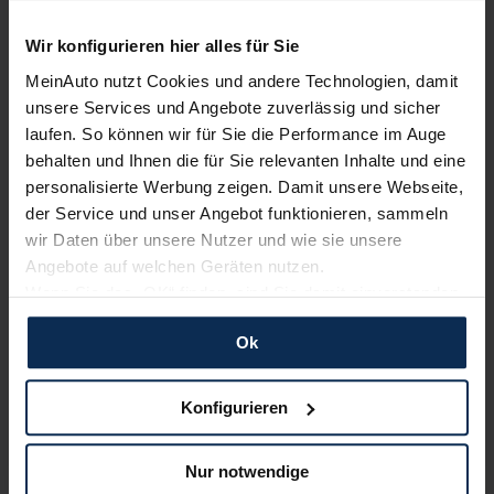
Wir konfigurieren hier alles für Sie
Alle Zahlungsarten:
Barkauf, Finanzierung, Leasing
MeinAuto nutzt Cookies und andere Technologien, damit
unsere Services und Angebote zuverlässig und sicher
laufen. So können wir für Sie die Performance im Auge
behalten und Ihnen die für Sie relevanten Inhalte und eine
personalisierte Werbung zeigen. Damit unsere Webseite,
Keine Kosten:
Unser Service ist für dich 100%
der Service und unser Angebot funktionieren, sammeln
kostenfrei
wir Daten über unsere Nutzer und wie sie unsere
Angebote auf welchen Geräten nutzen.
Wenn Sie das „OK“ finden, sind Sie damit einverstanden
und erlauben uns Cookies für unseren Service zu
Wir sind stolz auf eine hohe
Ok
verwenden und diese Daten an Dritte weiterzugeben,
Kundenzufriedenheit!
etwa an unsere Marketingpartner. Falls Sie dem nicht
zustimmen möchten, beschränken wir uns auf die
MeinAuto.de hat langjährige Erfahrungen auf dem
Konfigurieren
wesentlichen Cookies. Leider können wir unsere Inhalte
Neuwagenmarkt in Deutschland. Unsere Kunden haben
dann nicht auf Sie zuschneiden und Sie somit nicht
dadurch ihr Wunschauto zum Top-Rabatt erhalten und
Nur notwendige
bewerten unsere Arbeit positiv.
perfekt auf dem Weg zu Ihrem Neuwagen unterstützen.