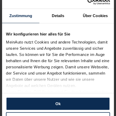
Wir sind stolz auf eine hohe
Kundenzufriedenheit!
Zustimmung
Details
Über Cookies
MeinAuto.de hat langjährige Erfahrungen auf dem
Neuwagenmarkt in Deutschland. Unsere Kunden haben
Wir konfigurieren hier alles für Sie
dadurch ihr Wunschauto zum Top-Rabatt erhalten und
bewerten unsere Arbeit positiv.
MeinAuto nutzt Cookies und andere Technologien, damit
unsere Services und Angebote zuverlässig und sicher
laufen. So können wir für Sie die Performance im Auge
behalten und Ihnen die für Sie relevanten Inhalte und eine
Sehen Sie sich unsere Bewertungen an:
personalisierte Werbung zeigen. Damit unsere Webseite,
der Service und unser Angebot funktionieren, sammeln
wir Daten über unsere Nutzer und wie sie unsere
Angebote auf welchen Geräten nutzen.
Wenn Sie das „OK“ finden, sind Sie damit einverstanden
und erlauben uns Cookies für unseren Service zu
Ok
verwenden und diese Daten an Dritte weiterzugeben,
Erfahren Sie mehr über das Urteil unserer Kunden
etwa an unsere Marketingpartner. Falls Sie dem nicht