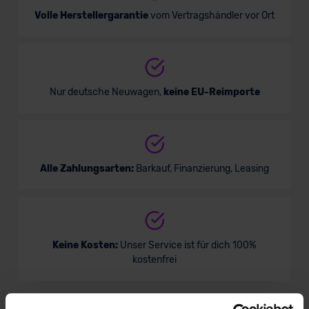
Volle Herstellergarantie
vom Vertragshändler vor Ort
Nur deutsche Neuwagen,
keine EU-Reimporte
Alle Zahlungsarten:
Barkauf, Finanzierung, Leasing
Keine Kosten:
Unser Service ist für dich 100%
kostenfrei