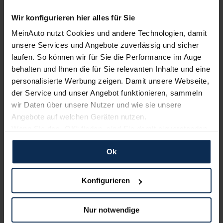
Wir konfigurieren hier alles für Sie
Renault
KIA
MeinAuto nutzt Cookies und andere Technologien, damit
unsere Services und Angebote zuverlässig und sicher
laufen. So können wir für Sie die Performance im Auge
behalten und Ihnen die für Sie relevanten Inhalte und eine
personalisierte Werbung zeigen. Damit unsere Webseite,
der Service und unser Angebot funktionieren, sammeln
wir Daten über unsere Nutzer und wie sie unsere
Angebote auf welchen Geräten nutzen.
Wenn Sie das „OK“ finden, sind Sie damit einverstanden
Nissan
Hyundai
und erlauben uns Cookies für unseren Service zu
Ok
verwenden und diese Daten an Dritte weiterzugeben,
etwa an unsere Marketingpartner. Falls Sie dem nicht
zustimmen möchten, beschränken wir uns auf die
Konfigurieren
wesentlichen Cookies. Leider können wir unsere Inhalte
dann nicht auf Sie zuschneiden und Sie somit nicht
Nur notwendige
perfekt auf dem Weg zu Ihrem Neuwagen unterstützen.