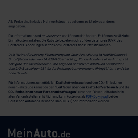
Alle Preise sind inklusive Mehrwertsteuer, es sei denn, es ist etwas anderes
angegeben.
Die Informationen sind
unverbindlich
und können sich ändern. Es können zusätzliche
Einmalkosten anfallen. Die Rabatte beziehen sich auf den Listenpreis (UVP) des
Herstellers. Änderungen seitens des Herstellers sind kurzfristig möglich.
Dein Partner für Leasing, Finanzierung und Vario-Finanzierung ist Mobility Concept
GmbH (Grünwalder Weg 34, 82041 Oberhaching). Für die Annahme eines Antrags ist
eine gute Bonität erforderlich. Alle Angaben sind unverbindlich und entsprechen
dem 2/3-Beispiel gemäß § 6a der Preisangabenverordnung (PAngV) Abs. 4 und sind
ohne Gewähr.
Für Informationen zum offiziellen Kraftstoffverbrauch und den CO₂-Emissionen
neuer Fahrzeuge kannst du den
"Leitfaden über den Kraftstoffverbrauch und die
CO₂-Emissionen neuer Personenkraftwagen"
einsehen. Dieser Leitfaden ist in
allen Verkaufsstellen erhältlich und kann kostenlos als
PDF-Download
bei der
Deutschen Automobil Treuhand GmbH (DAT) heruntergeladen werden.