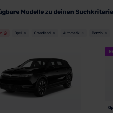
ügbare Modelle zu deinen Suchkriteri
en
Opel
Grandland
Automatik
Benzin
N
Op