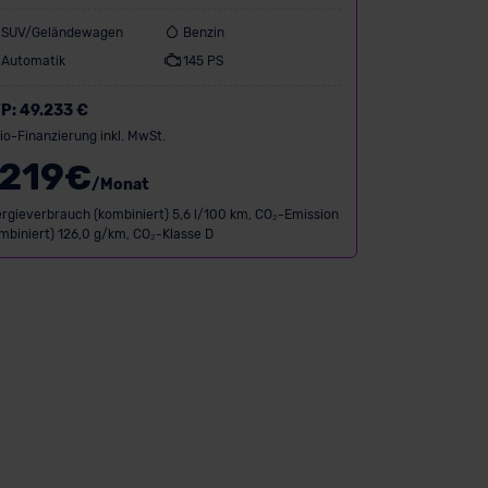
SUV/Geländewagen
Benzin
Automatik
145 PS
P:
49.233 €
io-Finanzierung inkl. MwSt.
219
€
/Monat
rgieverbrauch (kombiniert) 5,6 l/100 km, CO₂-Emission
mbiniert) 126,0 g/km, CO₂-Klasse D