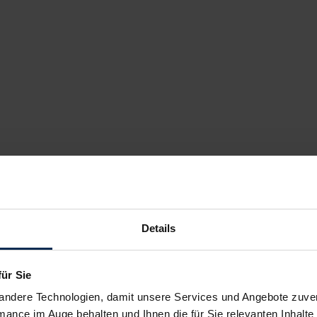
Details
für Sie
andere Technologien, damit unsere Services und Angebote zuverl
mance im Auge behalten und Ihnen die für Sie relevanten Inhalte 