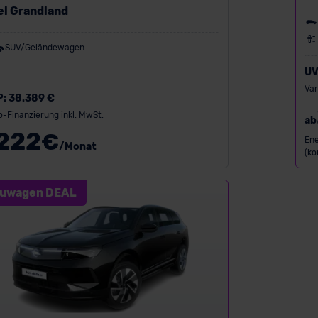
el Grandland
SUV/Geländewagen
UV
Var
P:
38.389 €
o-Finanzierung inkl. MwSt.
ab
222
€
Ene
/Monat
(ko
uwagen DEAL