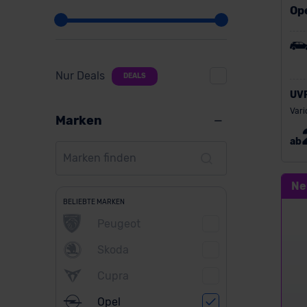
Op
Nur Deals
DEALS
UV
Vari
Marken
ab
Ne
BELIEBTE MARKEN
Peugeot
Skoda
Cupra
Opel