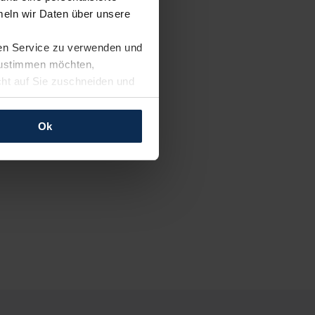
eln wir Daten über unsere
ren Service zu verwenden und
 zustimmen möchten,
cht auf Sie zuschneiden und
llungen jederzeit anpassen
Ok
rfolgen: Wir beabsichtigen
ssen. Soweit eine
age eines
nschutzklauseln (Art. 46
mationen zu den bestehenden
ter datenschutz@meinauto.de