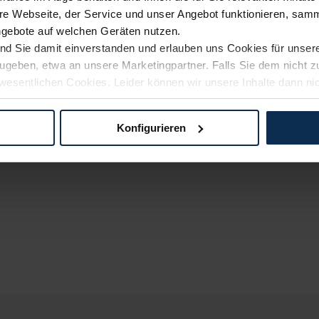
e Webseite, der Service und unser Angebot funktionieren, samm
ngebote auf welchen Geräten nutzen.
ind Sie damit einverstanden und erlauben uns Cookies für unse
rzugeben, etwa an unsere Marketingpartner. Falls Sie dem nicht
wesentlichen Cookies. Leider können wir unsere Inhalte dann ni
 dem Weg zu Ihrem Neuwagen unterstützen. Sie können die Einste
Konfigurieren
logien und Cookies gilt – soweit keine detaillierteren Angaben e
ger außerhalb der EU zu übermitteln oder dort verarbeiten zu la
rhalb der EU erfolgt, erfolgt dies ausschließlich auf der Grundl
 der EU-Kommission (Art. 45 Abs. 1 DSGVO), von Standarddate
n Sie hierzu Ihre Einwilligung freiwillig erteilen. Nähere Infor
 Sie über den Kontakt zu unserem Datenschutzbeauftragten un
pressum