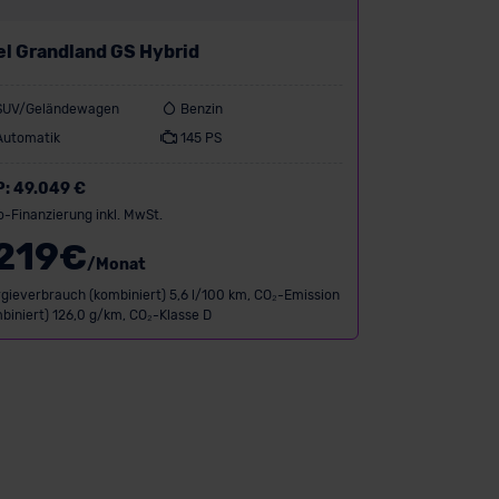
el Grandland GS Hybrid
SUV/Geländewagen
Benzin
Automatik
145 PS
P:
49.049 €
o-Finanzierung inkl. MwSt.
219
€
/Monat
gieverbrauch (kombiniert) 5,6 l/100 km, CO₂-Emission
biniert) 126,0 g/km, CO₂-Klasse D