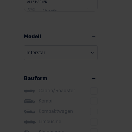
ALLE MARKEN
Abarth
Alfa Romeo
Alpine
Modell
Audi
Interstar
BMW
BYD
Bauform
Citroen
Cupra
Cabrio/Roadster
DS
Kombi
Kompaktwagen
Dacia
Limousine
Fiat
Kleinwagen