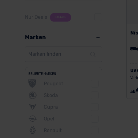
Nur Deals
DEALS
Nis
Marken
UV
BELIEBTE MARKEN
Vari
Peugeot
ab
Skoda
Cupra
Opel
Renault