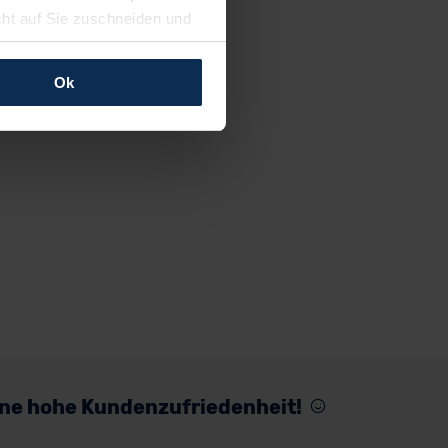
cht auf Sie zuschneiden und
llungen jederzeit anpassen
Ok
rfolgen: Wir beabsichtigen
ssen. Soweit eine
age eines
nschutzklauseln (Art. 46
mationen zu den bestehenden
ter datenschutz@meinauto.de
eine hohe Kundenzufriedenheit!