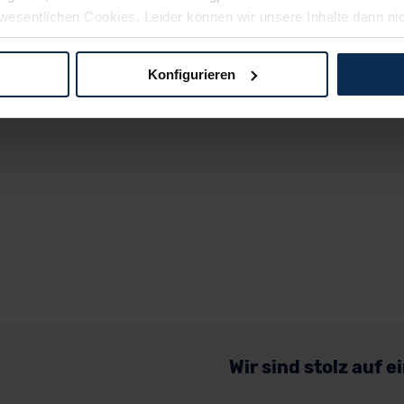
wesentlichen Cookies. Leider können wir unsere Inhalte dann ni
 dem Weg zu Ihrem Neuwagen unterstützen. Sie können die Einste
Konfigurieren
logien und Cookies gilt – soweit keine detaillierteren Angaben e
ger außerhalb der EU zu übermitteln oder dort verarbeiten zu la
rhalb der EU erfolgt, erfolgt dies ausschließlich auf der Grundl
 der EU-Kommission (Art. 45 Abs. 1 DSGVO), von Standarddate
n Sie hierzu Ihre Einwilligung freiwillig erteilen. Nähere Infor
 Sie über den Kontakt zu unserem Datenschutzbeauftragten un
pressum
Wir sind stolz auf 