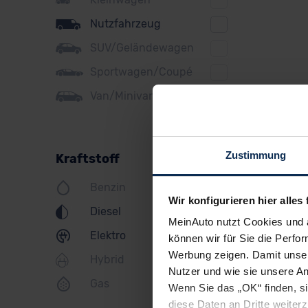
Ford
Nutzfahrzeug
Honda
SUV/Geländewagen
Hyundai
Sportwagen/Coupé
Jeep
Van/Minivan
KIA
Land Rover
Zustimmung
Kraftstoff
Lexus
Benzin
MINI
Wir konfigurieren hier alles 
Diesel
Mazda
MeinAuto nutzt Cookies und 
Elektro
können wir für Sie die Perfor
Mercedes
Werbung zeigen. Damit unser
Hybrid
Mitsubishi
Nutzer und wie sie unsere A
Gas
Wenn Sie das „OK“ finden, s
Nissan
diese Daten an Dritte weite