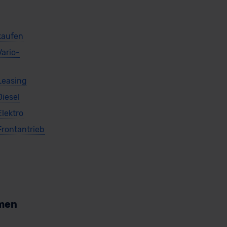
 kaufen
Vario-
 Leasing
Diesel
Elektro
Frontantrieb
men