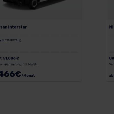
san Interstar
Ni
Nutzfahrzeug
P:
51.086 €
UV
o-Finanzierung inkl. MwSt.
Var
466
€
/Monat
ab