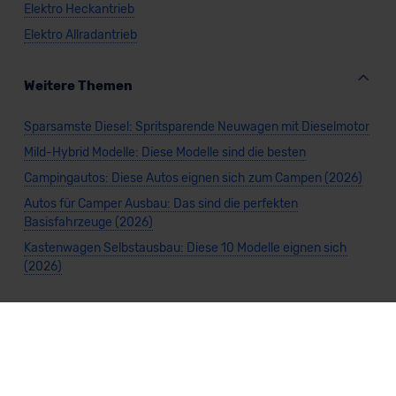
Elektro Heckantrieb
Elektro Allradantrieb
Weitere Themen
Sparsamste Diesel: Spritsparende Neuwagen mit Dieselmotor
Mild-Hybrid Modelle: Diese Modelle sind die besten
Campingautos: Diese Autos eignen sich zum Campen (2026)
Autos für Camper Ausbau: Das sind die perfekten
Basisfahrzeuge (2026)
Kastenwagen Selbstausbau: Diese 10 Modelle eignen sich
(2026)
Alle Preise sind inklusive Mehrwertsteuer, es sei denn, es ist etwas anderes
angegeben.
Die Informationen sind
unverbindlich
und können sich ändern. Es können zusätzliche
Einmalkosten anfallen. Die Rabatte beziehen sich auf den Listenpreis (UVP) des
Herstellers. Änderungen seitens des Herstellers sind kurzfristig möglich.