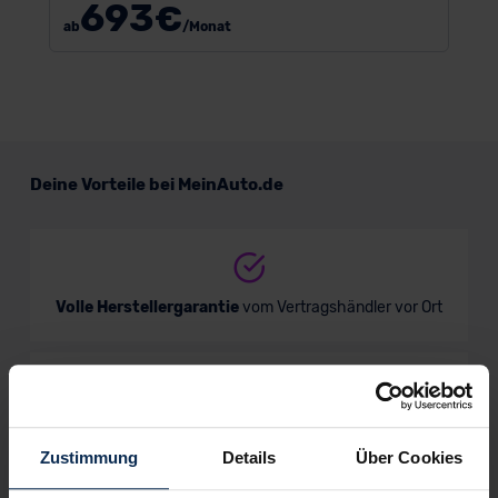
693
€
ab
/Monat
Deine Vorteile bei MeinAuto.de
Volle Herstellergarantie
vom Vertragshändler vor Ort
Nur deutsche Neuwagen,
keine EU-Reimporte
Zustimmung
Details
Über Cookies