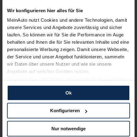
Wir konfigurieren hier alles für Sie
Alle Zahlungsarten:
Barkauf, Finanzierung, Leasing
MeinAuto nutzt Cookies und andere Technologien, damit
unsere Services und Angebote zuverlässig und sicher
laufen. So können wir für Sie die Performance im Auge
behalten und Ihnen die für Sie relevanten Inhalte und eine
Keine Kosten:
Unser Service ist für dich 100%
personalisierte Werbung zeigen. Damit unsere Webseite,
kostenfrei
der Service und unser Angebot funktionieren, sammeln
wir Daten über unsere Nutzer und wie sie unsere
Angebote auf welchen Geräten nutzen.
Wenn Sie das „OK“ finden, sind Sie damit einverstanden
und erlauben uns Cookies für unseren Service zu
Wir sind stolz auf eine hohe
Kundenzufriedenheit!
Ok
verwenden und diese Daten an Dritte weiterzugeben,
etwa an unsere Marketingpartner. Falls Sie dem nicht
MeinAuto.de hat langjährige Erfahrungen auf dem
zustimmen möchten, beschränken wir uns auf die
Konfigurieren
Neuwagenmarkt in Deutschland. Unsere Kunden haben
wesentlichen Cookies. Leider können wir unsere Inhalte
dadurch ihr Wunschauto zum Top-Rabatt erhalten und
dann nicht auf Sie zuschneiden und Sie somit nicht
bewerten unsere Arbeit positiv.
Nur notwendige
perfekt auf dem Weg zu Ihrem Neuwagen unterstützen.