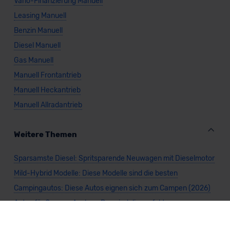
Vario-Finanzierung Manuell
Leasing Manuell
Benzin Manuell
Diesel Manuell
Gas Manuell
Manuell Frontantrieb
Manuell Heckantrieb
Manuell Allradantrieb
Weitere Themen
Sparsamste Diesel: Spritsparende Neuwagen mit Dieselmotor
Mild-Hybrid Modelle: Diese Modelle sind die besten
Campingautos: Diese Autos eignen sich zum Campen (2026)
Autos für Camper Ausbau: Das sind die perfekten
Basisfahrzeuge (2026)
Kastenwagen Selbstausbau: Diese 10 Modelle eignen sich