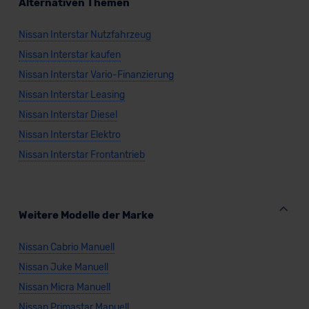
Alternativen Themen
Grundlage eines Angemessenheitsbeschlusses der EU-
Kommission (Art. 45 Abs. 1 DSGVO), von
Nissan Interstar Nutzfahrzeug
Standarddatenschutzklauseln (Art. 46 Abs. 2 lit. c
Nissan Interstar kaufen
DSGVO) oder wenn Sie hierzu Ihre Einwilligung freiwillig
Nissan Interstar Vario-Finanzierung
erteilen. Nähere Informationen zu den bestehenden
Nissan Interstar Leasing
Datenschutzklauseln können Sie über den Kontakt zu
unserem Datenschutzbeauftragten unter
Nissan Interstar Diesel
datenschutz@meinauto.de anfordern.
Nissan Interstar Elektro
Nissan Interstar Frontantrieb
Datenschutzerklärung
|
Impressum
Weitere Modelle der Marke
Nissan Cabrio Manuell
Nissan Juke Manuell
Nissan Micra Manuell
Nissan Primastar Manuell