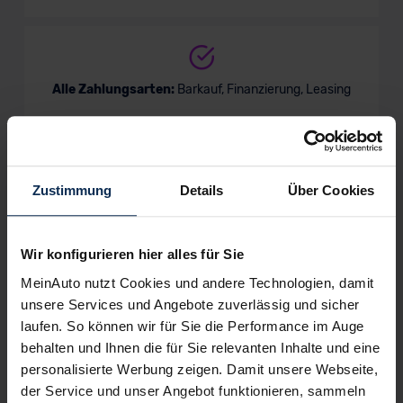
Alle Zahlungsarten:
Barkauf, Finanzierung, Leasing
Keine Kosten:
Unser Service ist für dich 100%
Zustimmung
Details
Über Cookies
kostenfrei
Wir konfigurieren hier alles für Sie
MeinAuto nutzt Cookies und andere Technologien, damit
Wir sind stolz auf eine hohe
unsere Services und Angebote zuverlässig und sicher
Kundenzufriedenheit!
laufen. So können wir für Sie die Performance im Auge
behalten und Ihnen die für Sie relevanten Inhalte und eine
MeinAuto.de hat langjährige Erfahrungen auf dem
personalisierte Werbung zeigen. Damit unsere Webseite,
Neuwagenmarkt in Deutschland. Unsere Kunden haben
der Service und unser Angebot funktionieren, sammeln
dadurch ihr Wunschauto zum Top-Rabatt erhalten und