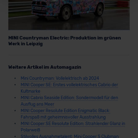
Für alle beschriebenen Technologien und Cookies gilt –
soweit keine detaillierteren Angaben erfolgen: Wir
beabsichtigen nicht, diese Daten an Empfänger
außerhalb der EU zu übermitteln oder dort verarbeiten zu
lassen. Soweit eine Übermittlung in ein Land außerhalb
MINI Countryman Electric: Produktion im grünen
der EU erfolgt, erfolgt dies ausschließlich auf der
Werk in Leipzig
Grundlage eines Angemessenheitsbeschlusses der EU-
Kommission (Art. 45 Abs. 1 DSGVO), von
Standarddatenschutzklauseln (Art. 46 Abs. 2 lit. c
Weitere Artikel im Automagazin
DSGVO) oder wenn Sie hierzu Ihre Einwilligung freiwillig
erteilen. Nähere Informationen zu den bestehenden
Mini Countryman: Vollelektrisch ab 2024
Datenschutzklauseln können Sie über den Kontakt zu
MINI Cooper SE: Erstes vollelektrisches Cabrio der
unserem Datenschutzbeauftragten unter
Kultmarke
datenschutz@meinauto.de anfordern.
MINI Cabrio Seaside Edition: Sondermodell für den
Ausflug ans Meer
MINI Cooper Resolute Edition Enigmatic Black:
Datenschutzerklärung
|
Impressum
Fahrspaß mit geheimnisvoller Ausstrahlung
MINI Cooper SE Resolute Edition: Strahlender Glanz in
Polarweiß
Stilvolles Ausnahmetalent: Mini Cooper S Clubman