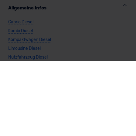
Allgemeine Infos
Cabrio Diesel
Kombi Diesel
Kompaktwagen Diesel
Limousine Diesel
Nutzfahrzeug Diesel
SUV Diesel
Sportwagen Diesel
Van Diesel
Diesel kaufen
Vario-Finanzierung Diesel
Leasing Diesel
Diesel Manuell
Diesel Frontantrieb