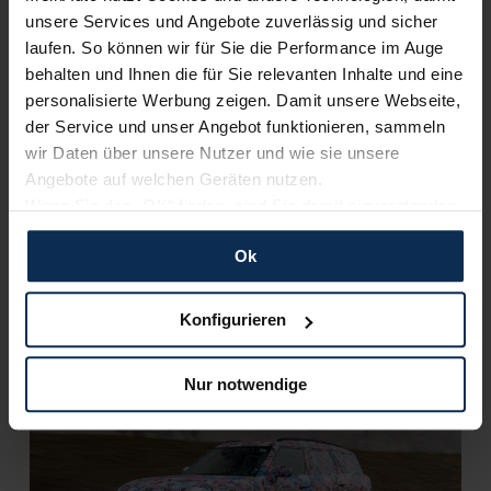
Artikel lesen
unsere Services und Angebote zuverlässig und sicher
laufen. So können wir für Sie die Performance im Auge
behalten und Ihnen die für Sie relevanten Inhalte und eine
personalisierte Werbung zeigen. Damit unsere Webseite,
KI-generiert
der Service und unser Angebot funktionieren, sammeln
wir Daten über unsere Nutzer und wie sie unsere
Angebote auf welchen Geräten nutzen.
Wenn Sie das „OK“ finden, sind Sie damit einverstanden
und erlauben uns Cookies für unseren Service zu
Ok
verwenden und diese Daten an Dritte weiterzugeben,
etwa an unsere Marketingpartner. Falls Sie dem nicht
zustimmen möchten, beschränken wir uns auf die
Konfigurieren
MINI: Spike wird digitaler Begleiter der neuen
wesentlichen Cookies. Leider können wir unsere Inhalte
Modelle
dann nicht auf Sie zuschneiden und Sie somit nicht
Nur notwendige
perfekt auf dem Weg zu Ihrem Neuwagen unterstützen.
KI-generiert
Sie können die Einstellungen jederzeit anpassen oder
widerrufen.