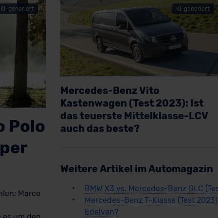
KI-generiert
KI-generiert
Mercedes-Benz Vito
Kastenwagen (Test 2023): Ist
das teuerste Mittelklasse-LCV
 Polo
auch das beste?
mper
Artikel lesen
Weitere Artikel im Automagazin
BMW X3 vs. Mercedes-Benz GLC (Tes
hlen: Marco
Mercedes-Benz T-Klasse (Test 2023):
Edelvan?
 es um den