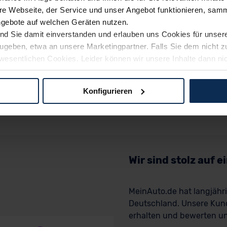
e Webseite, der Service und unser Angebot funktionieren, samm
ngebote auf welchen Geräten nutzen.
ind Sie damit einverstanden und erlauben uns Cookies für unse
rzugeben, etwa an unsere Marketingpartner. Falls Sie dem nicht
wesentlichen Cookies. Leider können wir unsere Inhalte dann ni
 dem Weg zu Ihrem Neuwagen unterstützen. Sie können die Einste
Konfigurieren
logien und Cookies gilt – soweit keine detaillierteren Angaben e
ger außerhalb der EU zu übermitteln oder dort verarbeiten zu la
rhalb der EU erfolgt, erfolgt dies ausschließlich auf der Grundl
 der EU-Kommission (Art. 45 Abs. 1 DSGVO), von Standarddate
n Sie hierzu Ihre Einwilligung freiwillig erteilen. Nähere Infor
Wir sind stolz auf 
 Sie über den Kontakt zu unserem Datenschutzbeauftragten un
MeinAuto.de hat langjäh
Deutschland. Unsere Kun
pressum
erhalten und bewerten uns