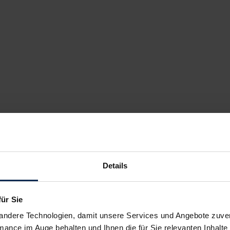
Details
für Sie
andere Technologien, damit unsere Services und Angebote zuverl
mance im Auge behalten und Ihnen die für Sie relevanten Inhalte 