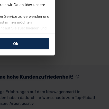
eln wir Daten über unsere
ren Service zu verwenden und
 zustimmen möchten,
cht auf Sie zuschneiden und
llungen jederzeit anpassen
Ok
rfolgen: Wir beabsichtigen
ssen. Soweit eine
age eines
nschutzklauseln (Art. 46
mationen zu den bestehenden
eine hohe Kundenzufriedenheit!
ter datenschutz@meinauto.de
rige Erfahrungen auf dem Neuwagenmarkt in
den haben dadurch ihr Wunschauto zum Top-Rabatt
ere Arbeit positiv.