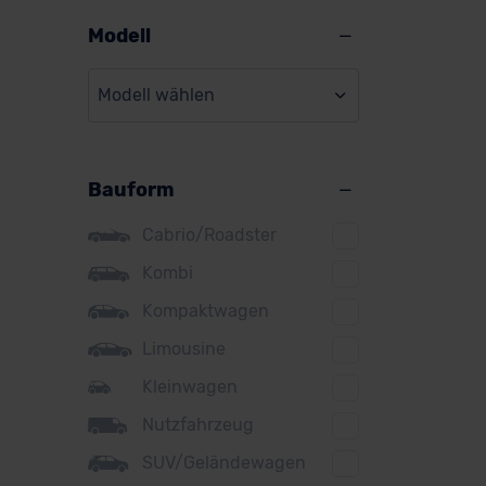
Alpine
Modell
Audi
Modell wählen
BMW
BYD
Bauform
Citroen
Cupra
Cabrio/Roadster
DS
Kombi
Kompaktwagen
Dacia
Limousine
Fiat
Kleinwagen
Ford
Nutzfahrzeug
Honda
SUV/Geländewagen
Hyundai