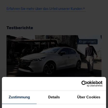
Erfahren Sie mehr über das Urteil unserer Kunden
Testberichte
KI-generiert
Mazda2 Homura (Test 2023): Die Flamme
lodert wacker weiter
Zustimmung
Details
Über Cookies
Mazda ist in der Kleinwagenklasse zurzeit doppelt vertreten: