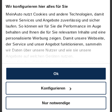
mit dem taufrischen Mazda2 Hybrid und dem Mazda2 III. Seit
2023 gibt es ein Sondermodell: den Mazda2 Homura. Wir
Wir konfigurieren hier alles für Sie
haben es getestet.
MeinAuto nutzt Cookies und andere Technologien, damit
unsere Services und Angebote zuverlässig und sicher
Artikel lesen
laufen. So können wir für Sie die Performance im Auge
behalten und Ihnen die für Sie relevanten Inhalte und eine
personalisierte Werbung zeigen. Damit unsere Webseite,
der Service und unser Angebot funktionieren, sammeln
KI-generiert
wir Daten über unsere Nutzer und wie sie unsere
Angebote auf welchen Geräten nutzen.
Wenn Sie das „OK“ finden, sind Sie damit einverstanden
und erlauben uns Cookies für unseren Service zu
Ok
verwenden und diese Daten an Dritte weiterzugeben,
etwa an unsere Marketingpartner. Falls Sie dem nicht
zustimmen möchten, beschränken wir uns auf die
Konfigurieren
wesentlichen Cookies. Leider können wir unsere Inhalte
Mazda2 (Test 2023): Wirkt der alte Mazda-Mini mit
dann nicht auf Sie zuschneiden und Sie somit nicht
dem 2. Facelift wieder frisch?
Nur notwendige
perfekt auf dem Weg zu Ihrem Neuwagen unterstützen.
Sie können die Einstellungen jederzeit anpassen oder