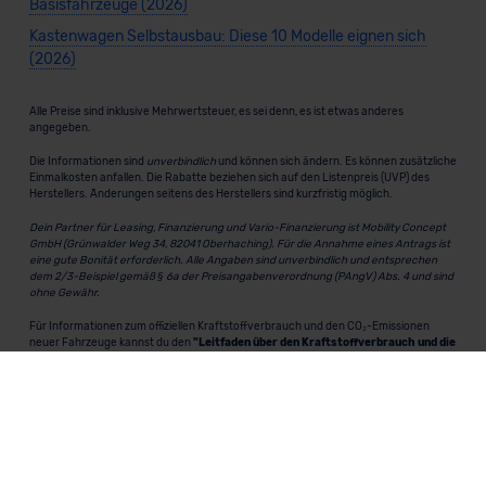
Basisfahrzeuge (2026)
Kastenwagen Selbstausbau: Diese 10 Modelle eignen sich
(2026)
Alle Preise sind inklusive Mehrwertsteuer, es sei denn, es ist etwas anderes
angegeben.
Die Informationen sind
unverbindlich
und können sich ändern. Es können zusätzliche
Einmalkosten anfallen. Die Rabatte beziehen sich auf den Listenpreis (UVP) des
Herstellers. Änderungen seitens des Herstellers sind kurzfristig möglich.
Dein Partner für Leasing, Finanzierung und Vario-Finanzierung ist Mobility Concept
GmbH (Grünwalder Weg 34, 82041 Oberhaching). Für die Annahme eines Antrags ist
eine gute Bonität erforderlich. Alle Angaben sind unverbindlich und entsprechen
dem 2/3-Beispiel gemäß § 6a der Preisangabenverordnung (PAngV) Abs. 4 und sind
ohne Gewähr.
Für Informationen zum offiziellen Kraftstoffverbrauch und den CO₂-Emissionen
neuer Fahrzeuge kannst du den
"Leitfaden über den Kraftstoffverbrauch und die
CO₂-Emissionen neuer Personenkraftwagen"
einsehen. Dieser Leitfaden ist in
allen Verkaufsstellen erhältlich und kann kostenlos als
PDF-Download
bei der
Deutschen Automobil Treuhand GmbH (DAT) heruntergeladen werden.