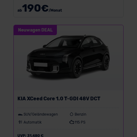
190
€
ab
/Monat
Neuwagen DEAL
KIA XCeed Core 1.0 T-GDI 48V DCT
SUV/Geländewagen
Benzin
Automatik
115 PS
UVP:
31.480 €