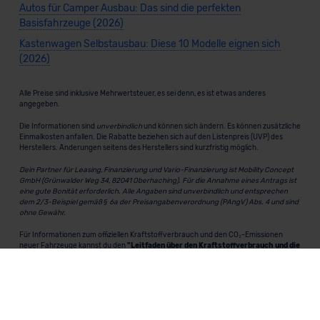
Autos für Camper Ausbau: Das sind die perfekten
Basisfahrzeuge (2026)
Kastenwagen Selbstausbau: Diese 10 Modelle eignen sich
(2026)
Alle Preise sind inklusive Mehrwertsteuer, es sei denn, es ist etwas anderes
angegeben.
Die Informationen sind
unverbindlich
und können sich ändern. Es können zusätzliche
Einmalkosten anfallen. Die Rabatte beziehen sich auf den Listenpreis (UVP) des
Herstellers. Änderungen seitens des Herstellers sind kurzfristig möglich.
Dein Partner für Leasing, Finanzierung und Vario-Finanzierung ist Mobility Concept
GmbH (Grünwalder Weg 34, 82041 Oberhaching). Für die Annahme eines Antrags ist
eine gute Bonität erforderlich. Alle Angaben sind unverbindlich und entsprechen
dem 2/3-Beispiel gemäß § 6a der Preisangabenverordnung (PAngV) Abs. 4 und sind
ohne Gewähr.
Für Informationen zum offiziellen Kraftstoffverbrauch und den CO₂-Emissionen
neuer Fahrzeuge kannst du den
"Leitfaden über den Kraftstoffverbrauch und die
CO₂-Emissionen neuer Personenkraftwagen"
einsehen. Dieser Leitfaden ist in
allen Verkaufsstellen erhältlich und kann kostenlos als
PDF-Download
bei der
Deutschen Automobil Treuhand GmbH (DAT) heruntergeladen werden.