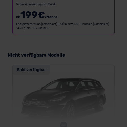
Vario-Finanzierung inkl. MwSt.
199
€
ab
/Monat
Energieverbrauch (kombiniert) 6,3 l/100 km, CO₂-Emission (kombiniert)
143,0 g/km, CO₂-Klasse E
Nicht verfügbare Modelle
Bald verfügbar