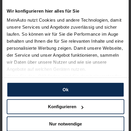
Wir konfigurieren hier alles für Sie
KIA ProCeed
MeinAuto nutzt Cookies und andere Technologien, damit
Keine Kosten:
Unser Service ist für dich 100%
unsere Services und Angebote zuverlässig und sicher
kostenfrei
Kombi
laufen. So können wir für Sie die Performance im Auge
behalten und Ihnen die für Sie relevanten Inhalte und eine
personalisierte Werbung zeigen. Damit unsere Webseite,
Verkauf startet in Kürze
der Service und unser Angebot funktionieren, sammeln
Wir sind stolz auf eine hohe
wir Daten über unsere Nutzer und wie sie unsere
Kundenzufriedenheit!
Angebote auf welchen Geräten nutzen.
Bald verfügbar
Wenn Sie das „OK“ finden, sind Sie damit einverstanden
MeinAuto.de hat langjährige Erfahrungen auf dem
und erlauben uns Cookies für unseren Service zu
Neuwagenmarkt in Deutschland. Unsere Kunden haben
Ok
verwenden und diese Daten an Dritte weiterzugeben,
dadurch ihr Wunschauto zum Top-Rabatt erhalten und
etwa an unsere Marketingpartner. Falls Sie dem nicht
bewerten unsere Arbeit positiv.
zustimmen möchten, beschränken wir uns auf die
Konfigurieren
wesentlichen Cookies. Leider können wir unsere Inhalte
dann nicht auf Sie zuschneiden und Sie somit nicht
Sehen Sie sich unsere Bewertungen an:
Nur notwendige
perfekt auf dem Weg zu Ihrem Neuwagen unterstützen.