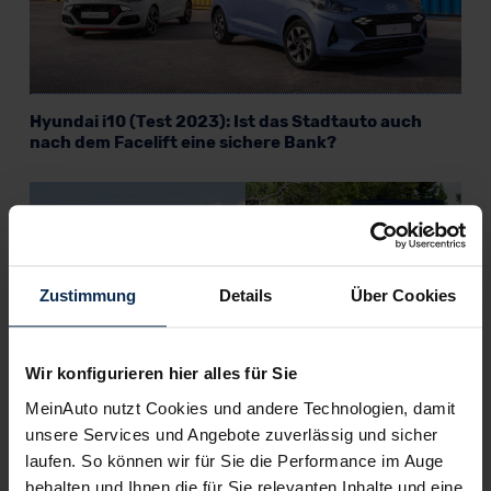
Hyundai i10 (Test 2023): Ist das Stadtauto auch
nach dem Facelift eine sichere Bank?
KI-generiert
Zustimmung
Details
Über Cookies
Wir konfigurieren hier alles für Sie
MeinAuto nutzt Cookies und andere Technologien, damit
Hyundai Santa Fe vs. Kia Sorento (Test 2023): Wilder
unsere Services und Angebote zuverlässig und sicher
Westen oder Ferner Osten?
laufen. So können wir für Sie die Performance im Auge
behalten und Ihnen die für Sie relevanten Inhalte und eine