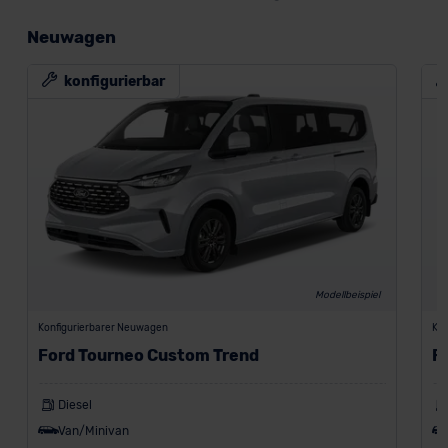
Neuwagen
konfigurierbar
Modellbeispiel
Konfigurierbarer Neuwagen
Kon
Ford Tourneo Custom Trend
F
Diesel
Van/Minivan