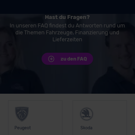
DSGVO) oder wenn Sie hierzu Ihre Einwilligung freiwillig
erteilen. Nähere Informationen zu den bestehenden
Datenschutzklauseln können Sie über den Kontakt zu
Hast du Fragen?
unserem Datenschutzbeauftragten unter
In unseren FAQ findest du Antworten rund um
datenschutz@meinauto.de anfordern.
die Themen Fahrzeuge, Finanzierung und
Lieferzeiten
Datenschutzerklärung
|
Impressum
zu den FAQ
Unsere Top Marken
Peugeot
Skoda