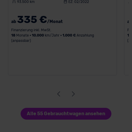
93.500 km
EZ: 02/2022
335 €
ab
/Monat
a
Finanzierung inkl. MwSt.
Fi
18
Monate •
10.000
km/Jahr •
1.000 €
Anzahlung
18
(anpassbar)
(a
Alle 55 Gebrauchtwagen ansehen