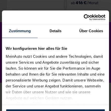
416 €
ab
/Monat
Mein Neuwagen
–
Zustimmung
Details
Über Cookies
so einfach
wie nie.
Wir konfigurieren hier alles für Sie
MeinAuto nutzt Cookies und andere Technologien, damit
unsere Services und Angebote zuverlässig und sicher
laufen. So können wir für Sie die Performance im Auge
behalten und Ihnen die für Sie relevanten Inhalte und eine
personalisierte Werbung zeigen. Damit unsere Webseite,
der Service und unser Angebot funktionieren, sammeln
wir Daten über unsere Nutzer und wie sie unsere
Angebote auf welchen Geräten nutzen.
Wenn Sie das „OK“ finden, sind Sie damit einverstanden
1.
Wunschauto aussuchen
und erlauben uns Cookies für unseren Service zu