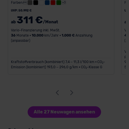
Farben:
Fa
+3
UVP: 50.992 €
UV
311 €
ab
/Monat
a
Vario-Finanzierung inkl. MwSt.
Va
36
Monate •
10.000
km/Jahr •
1.000 €
Anzahlung
4
(anpassbar)
(a
Ve
pl
Kraftstoffverbrauch (kombiniert) 7,4 – 11,3 l/100 km • CO
-
92
2
Emission (kombiniert) 193,0 – 296,0 g/km • CO
-Klasse G
5,
2
Alle 27 Neuwagen ansehen