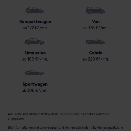
Kompaktwagen
Van
172 €*
178 €*
ab
/mtl.
ab
/mtl.
Limousine
Cabrio
180 €*
220 €*
ab
/mtl.
ab
/mtl.
Sportwagen
308 €*
ab
/mtl.
Alle Preise sind inklusive Mehrwertsteuer, es sei denn, es ist etwas anderes
angegeben.
Die Informationen sind
unverbindlich
und können sich ändern. Es können zusätzliche