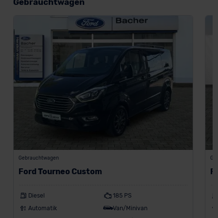
Gebrauchtwagen
Gebrauchtwagen
Ge
Ford Tourneo Custom
F
Diesel
185 PS
Automatik
Van/Minivan