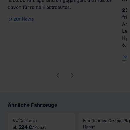
100.000 Anträge sind eingegangen, die meisten
davon für reine Elektroautos.
23
fri
zur News
Ant
Lea
Hyb
6.0
Ähnliche Fahrzeuge
VW California
Ford Tourneo Custom Plu
524 €
Hybrid
ab
/Monat