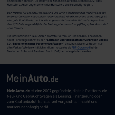
Einmalkosten anfallen. Die Rabatte beziehen sich auf den Listenpreis (UVP) des
Herstellers. Änderungen seitens des Herstellers sind kurzfristig möglich.
Dein Partner für Leasing, Finanzierung und Vario-Finanzierung ist Mobility Concept
GmbH (Grünwalder Weg 34, 82041 Oberhaching). Für die Annahme eines Antrags ist
eine gute Bonität erforderlich. Alle Angaben sind unverbindlich und entsprechen
dem 2/3-Beispiel gemäß § 6a der Preisangabenverordnung (PAngV) Abs. 4 und sind
ohne Gewähr.
Für Informationen zum offiziellen Kraftstoffverbrauch und den CO₂-Emissionen
neuer Fahrzeuge kannst du den
"Leitfaden über den Kraftstoffverbrauch und die
CO₂-Emissionen neuer Personenkraftwagen"
einsehen. Dieser Leitfaden ist in
allen Verkaufsstellen erhältlich und kann kostenlos als
PDF-Download
bei der
Deutschen Automobil Treuhand GmbH (DAT) heruntergeladen werden.
MeinAuto.de
ist eine 2007 gegründete, digitale Plattform, die
Neu- und Gebrauchtwagen als Leasing, Finanzierung oder
zum Kauf anbietet, transparent vergleichbar macht und
markenunabhängig berät.