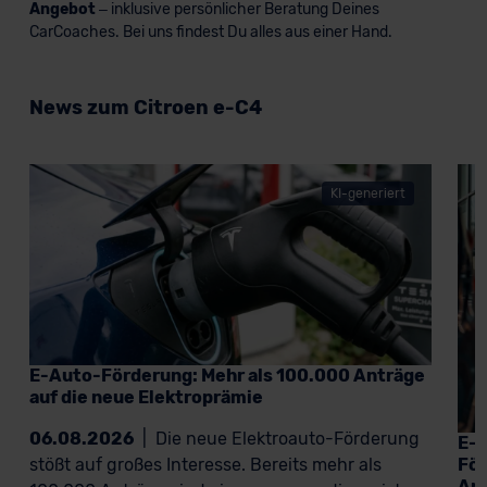
Angebot
– inklusive persönlicher Beratung Deines
CarCoaches. Bei uns findest Du alles aus einer Hand.
News zum Citroen e-C4
KI-generiert
E-Auto-Förderung: Mehr als 100.000 Anträge
auf die neue Elektroprämie
06.08.2026
|
Die neue Elektroauto-Förderung
E-A
För
stößt auf großes Interesse. Bereits mehr als
An