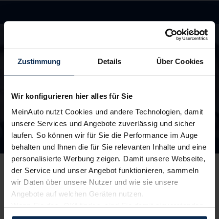
Hast du Fragen?
In unseren FAQ findest du Antworten rund um
die Themen Fahrzeuge, Finanzierung und
Zustimmung
Details
Über Cookies
Lieferzeiten
zu den FAQ
Wir konfigurieren hier alles für Sie
MeinAuto nutzt Cookies und andere Technologien, damit
unsere Services und Angebote zuverlässig und sicher
laufen. So können wir für Sie die Performance im Auge
Unsere Top Marken
behalten und Ihnen die für Sie relevanten Inhalte und eine
personalisierte Werbung zeigen. Damit unsere Webseite,
der Service und unser Angebot funktionieren, sammeln
wir Daten über unsere Nutzer und wie sie unsere
Angebote auf welchen Geräten nutzen.
Wenn Sie das „OK“ finden, sind Sie damit einverstanden
Peugeot
Skoda
und erlauben uns Cookies für unseren Service zu