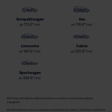
Kompaktwagen
Van
172 €*
178 €*
ab
/mtl.
ab
/mtl.
Limousine
Cabrio
180 €*
220 €*
ab
/mtl.
ab
/mtl.
Sportwagen
308 €*
ab
/mtl.
Alle Preise sind inklusive Mehrwertsteuer, es sei denn, es ist etwas anderes
angegeben.
Die Informationen sind
unverbindlich
und können sich ändern. Es können zusätzliche