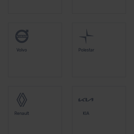
DSGVO) oder wenn Sie hierzu Ihre Einwilligung freiwillig
erteilen. Nähere Informationen zu den bestehenden
Datenschutzklauseln können Sie über den Kontakt zu
unserem Datenschutzbeauftragten unter
datenschutz@meinauto.de anfordern.
Datenschutzerklärung
|
Impressum
Volvo
Polestar
Renault
KIA