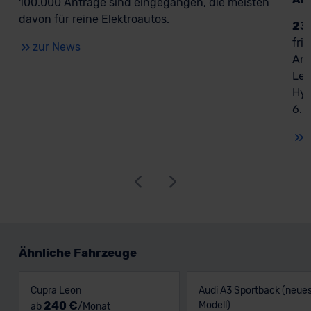
100.000 Anträge sind eingegangen, die meisten
davon für reine Elektroautos.
23
fri
zur News
Ant
Lea
Hyb
6.0
Ähnliche Fahrzeuge
Cupra Leon
Audi A3 Sportback (neue
240 €
Modell)
ab
/Monat