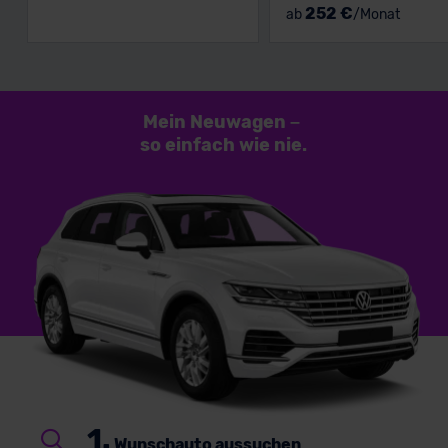
252 €
ab
/Monat
Mein Neuwagen
–
so einfach
wie nie.
1.
Wunschauto aussuchen