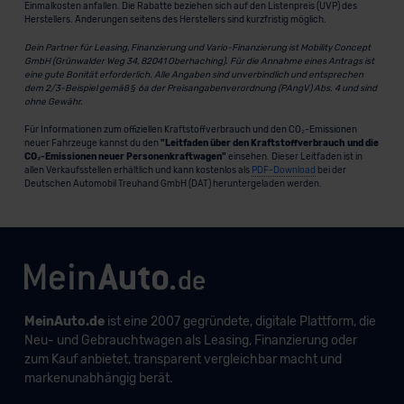
Einmalkosten anfallen. Die Rabatte beziehen sich auf den Listenpreis (UVP) des
Herstellers. Änderungen seitens des Herstellers sind kurzfristig möglich.
Dein Partner für Leasing, Finanzierung und Vario-Finanzierung ist Mobility Concept
GmbH (Grünwalder Weg 34, 82041 Oberhaching). Für die Annahme eines Antrags ist
eine gute Bonität erforderlich. Alle Angaben sind unverbindlich und entsprechen
dem 2/3-Beispiel gemäß § 6a der Preisangabenverordnung (PAngV) Abs. 4 und sind
ohne Gewähr.
Für Informationen zum offiziellen Kraftstoffverbrauch und den CO₂-Emissionen
neuer Fahrzeuge kannst du den
"Leitfaden über den Kraftstoffverbrauch und die
CO₂-Emissionen neuer Personenkraftwagen"
einsehen. Dieser Leitfaden ist in
allen Verkaufsstellen erhältlich und kann kostenlos als
PDF-Download
bei der
Deutschen Automobil Treuhand GmbH (DAT) heruntergeladen werden.
MeinAuto.de
ist eine 2007 gegründete, digitale Plattform, die
Neu- und Gebrauchtwagen als Leasing, Finanzierung oder
zum Kauf anbietet, transparent vergleichbar macht und
markenunabhängig berät.