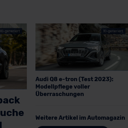
KI-generiert
KI-generiert
Audi Q8 e-tron (Test 2023):
Modellpflege voller
Überraschungen
back
Artikel lesen
Suche
Weitere Artikel im Automagazin
d