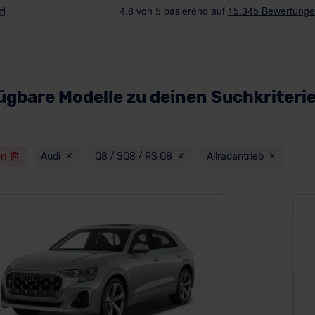
ügbare Modelle zu deinen Suchkriteri
en
Audi
Q8 / SQ8 / RS Q8
Allradantrieb