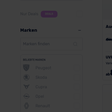
Nur Deals
DEALS
Au
Marken
UV
BELIEBTE MARKEN
Vari
Peugeot
ab
Skoda
Cupra
Opel
Renault