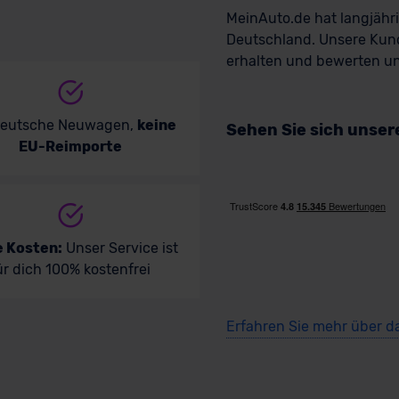
kauf startet in Kürze
Ve
MeinAuto.de hat langjäh
Deutschland. Unsere Kun
erhalten und bewerten uns
deutsche Neuwagen,
keine
Sehen Sie sich unse
EU-Reimporte
e Kosten:
Unser Service ist
ür dich 100% kostenfrei
Erfahren Sie mehr über d