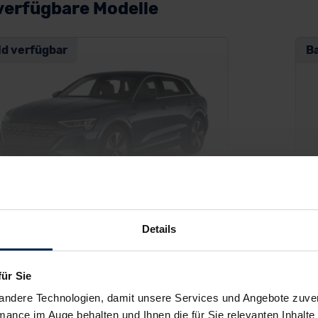
verfügbare Modelle
ld verfügbar
B
Details
di Q8 e-tron
Au
SUV/Geländewagen
für Sie
andere Technologien, damit unsere Services und Angebote zuverl
mance im Auge behalten und Ihnen die für Sie relevanten Inhalte 