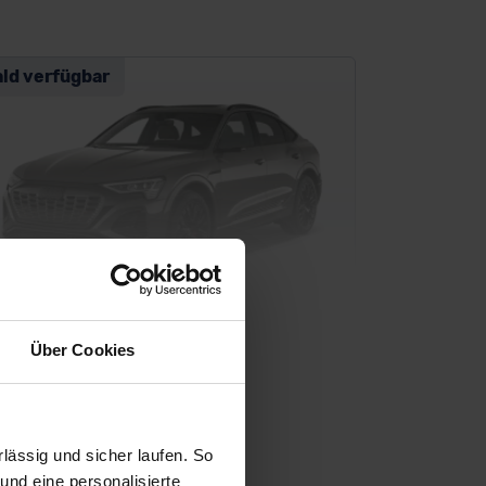
ald verfügbar
Über Cookies
di Q8 e-tron Sportback
SUV/Geländewagen
ässig und sicher laufen. So
und eine personalisierte