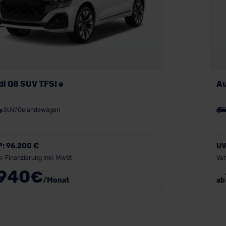
i Q8 SUV TFSI e
Au
SUV/Geländewagen
P:
96.200 €
UV
o-Finanzierung inkl. MwSt.
Var
940
€
/Monat
ab