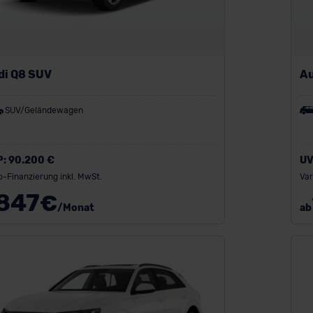
di Q8 SUV
Au
SUV/Geländewagen
P:
90.200 €
UV
o-Finanzierung inkl. MwSt.
Var
847
€
/Monat
ab