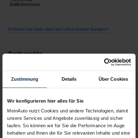
Erfahren Sie mehr über das Urteil unserer Kunden
Testberichte
KI-generiert
Zustimmung
Details
Über Cookies
Wir konfigurieren hier alles für Sie
MeinAuto nutzt Cookies und andere Technologien, damit
unsere Services und Angebote zuverlässig und sicher
laufen. So können wir für Sie die Performance im Auge
Suzuki Vitara Hybrid (Test 2022): Ist das Mini-
behalten und Ihnen die für Sie relevanten Inhalte und eine