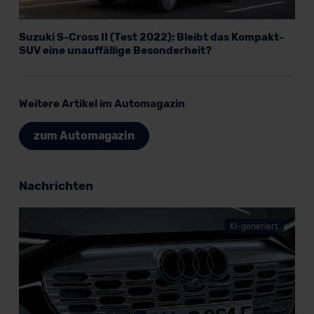
lassen. Soweit eine Übermittlung in ein Land außerhalb
der EU erfolgt, erfolgt dies ausschließlich auf der
Suzuki S-Cross II (Test 2022): Bleibt das Kompakt-
Grundlage eines Angemessenheitsbeschlusses der EU-
SUV eine unauffällige Besonderheit?
Kommission (Art. 45 Abs. 1 DSGVO), von
Standarddatenschutzklauseln (Art. 46 Abs. 2 lit. c
DSGVO) oder wenn Sie hierzu Ihre Einwilligung freiwillig
Weitere Artikel im Automagazin
erteilen. Nähere Informationen zu den bestehenden
Datenschutzklauseln können Sie über den Kontakt zu
zum Automagazin
unserem Datenschutzbeauftragten unter
datenschutz@meinauto.de anfordern.
Nachrichten
Datenschutzerklärung
|
Impressum
KI-generiert