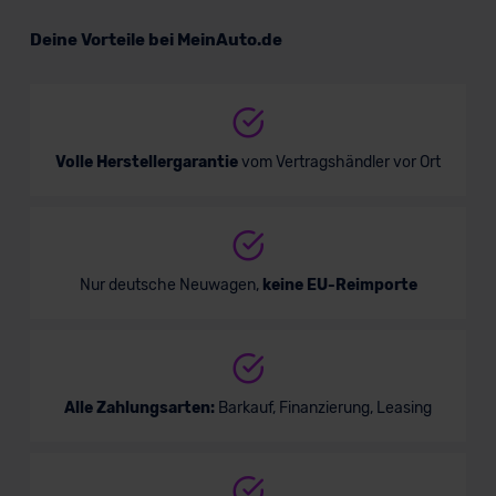
Audi Q7 TFSI e
Deine Vorteile bei MeinAuto.de
SUV/Geländewagen
Verkauf startet in Kürze
Volle Herstellergarantie
vom Vertragshändler vor Ort
Bald verfügbar
Nur deutsche Neuwagen,
keine EU-Reimporte
Alle Zahlungsarten:
Barkauf, Finanzierung, Leasing