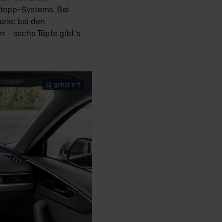
Stopp-Systems. Bei
erie; bei den
 – sechs Töpfe gibt’s
KI-generiert