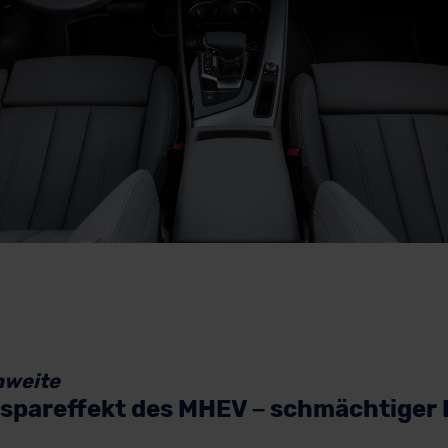
hweite
tspareffekt des MHEV – schmächtiger 