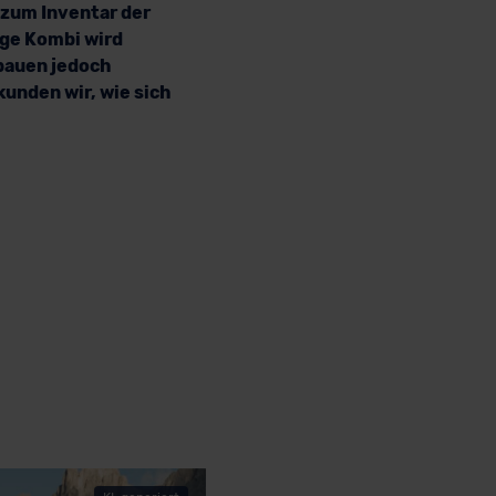
n zum Inventar der
ige Kombi wird
bauen jedoch
rkunden wir, wie sich