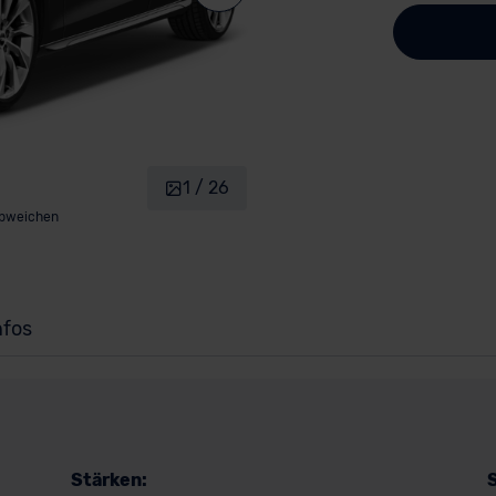
1 / 26
abweichen
nfos
Stärken: