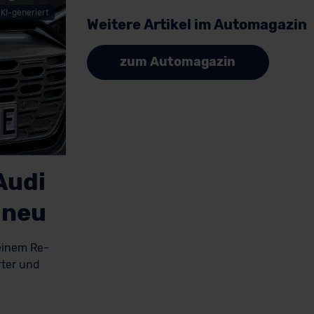
KI-generiert
Weitere Artikel im Automagazin
zum Automagazin
Audi
 neu
 einem Re-
rter und