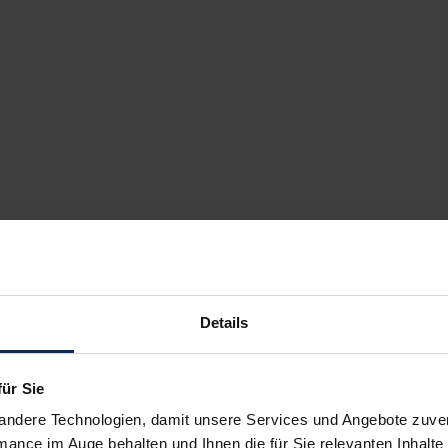
Details
für Sie
andere Technologien, damit unsere Services und Angebote zuverl
mance im Auge behalten und Ihnen die für Sie relevanten Inhalte 