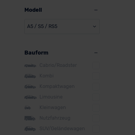
Alpine
Modell
Audi
A5 / S5 / RS5
BMW
BYD
Bauform
Citroen
Cupra
Cabrio/Roadster
DS
Kombi
Kompaktwagen
Dacia
Limousine
Fiat
Kleinwagen
Ford
Nutzfahrzeug
Honda
SUV/Geländewagen
Hyundai