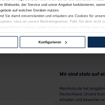
e Webseite, der Service und unser Angebot funktionieren, samm
ngebote auf welchen Geräten nutzen.
ind Sie damit einverstanden und erlauben uns Cookies für unse
rzugeben, etwa an unsere Marketingpartner. Falls Sie dem nicht
wesentlichen Cookies. Leider können wir unsere Inhalte dann ni
 dem Weg zu Ihrem Neuwagen unterstützen. Sie können die Einste
Konfigurieren
logien und Cookies gilt – soweit keine detaillierteren Angaben e
ger außerhalb der EU zu übermitteln oder dort verarbeiten zu la
rhalb der EU erfolgt, erfolgt dies ausschließlich auf der Grundl
 der EU-Kommission (Art. 45 Abs. 1 DSGVO), von Standarddate
n Sie hierzu Ihre Einwilligung freiwillig erteilen. Nähere Infor
Wir sind stolz auf 
 Sie über den Kontakt zu unserem Datenschutzbeauftragten un
MeinAuto.de hat langjäh
Deutschland. Unsere Kun
pressum
erhalten und bewerten uns