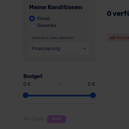
Meine Konditionen
0 verf
Privat
Gewerbe
alle lösch
GEWÄHLTE ZAHLUNGSART
Finanzierung
Budget
0 €
-
0 €
Nur Deals
DEALS