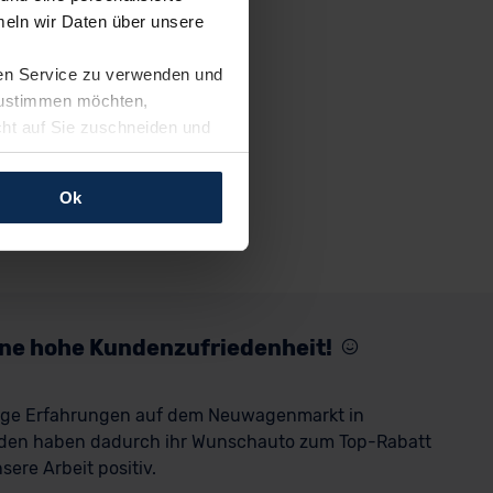
eln wir Daten über unsere
ren Service zu verwenden und
 zustimmen möchten,
cht auf Sie zuschneiden und
llungen jederzeit anpassen
Ok
rfolgen: Wir beabsichtigen
ssen. Soweit eine
age eines
nschutzklauseln (Art. 46
mationen zu den bestehenden
eine hohe Kundenzufriedenheit!
ter datenschutz@meinauto.de
rige Erfahrungen auf dem Neuwagenmarkt in
den haben dadurch ihr Wunschauto zum Top-Rabatt
ere Arbeit positiv.