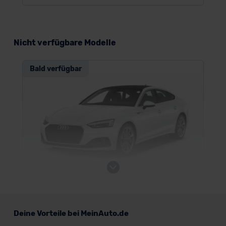
Standarddatenschutzklauseln (Art. 46 Abs. 2 lit. c
DSGVO) oder wenn Sie hierzu Ihre Einwilligung freiwillig
erteilen. Nähere Informationen zu den bestehenden
Datenschutzklauseln können Sie über den Kontakt zu
Nicht verfügbare Modelle
unserem Datenschutzbeauftragten unter
datenschutz@meinauto.de anfordern.
Bald verfügbar
Datenschutzerklärung
|
Impressum
Audi A5 Sportback
Deine Vorteile bei MeinAuto.de