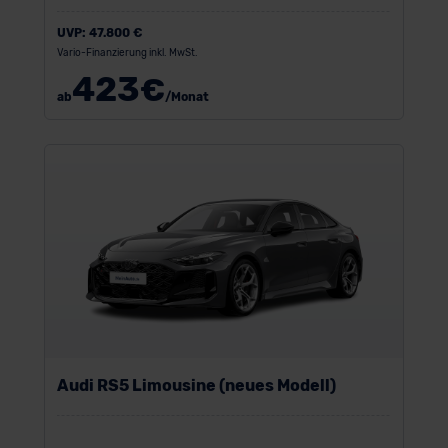
UVP:
47.800 €
Vario-Finanzierung inkl. MwSt.
423
€
ab
/Monat
Audi RS5 Limousine (neues Modell)