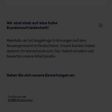
Sportwagen/Coupé
Verkauf startet in Kürze
Wir sind stolz auf eine hohe
Kundenzufriedenheit!
Bald verfügbar
MeinAuto.de hat langjährige Erfahrungen auf dem
Neuwagenmarkt in Deutschland. Unsere Kunden haben
dadurch ihr Wunschauto zum Top-Rabatt erhalten und
bewerten unsere Arbeit positiv.
Sehen Sie sich unsere Bewertungen an:
Audi RS5 Sportback