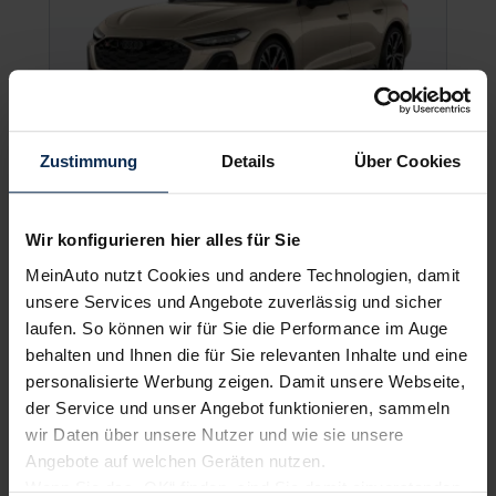
Zustimmung
Details
Über Cookies
Audi S5 Avant
Wir konfigurieren hier alles für Sie
Kombi
MeinAuto nutzt Cookies und andere Technologien, damit
unsere Services und Angebote zuverlässig und sicher
laufen. So können wir für Sie die Performance im Auge
UVP:
82.750 €
behalten und Ihnen die für Sie relevanten Inhalte und eine
Vario-Finanzierung inkl. MwSt.
personalisierte Werbung zeigen. Damit unsere Webseite,
725
€
der Service und unser Angebot funktionieren, sammeln
ab
/Monat
wir Daten über unsere Nutzer und wie sie unsere
Angebote auf welchen Geräten nutzen.
Wenn Sie das „OK“ finden, sind Sie damit einverstanden