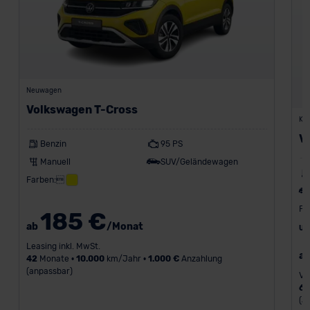
Neuwagen
Volkswagen T-Cross
Kon
V
Benzin
95 PS
Manuell
SUV/Geländewagen
Farben:
Fa
185 €
ab
/Monat
UV
Leasing inkl. MwSt.
a
42
Monate •
10.000
km/Jahr •
1.000 €
Anzahlung
(anpassbar)
Va
6
(a