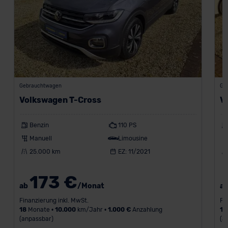
Gebrauchtwagen
Ge
Volkswagen T-Cross
V
Benzin
110 PS
Manuell
Limousine
25.000 km
EZ: 11/2021
173 €
ab
/Monat
a
Finanzierung inkl. MwSt.
Fi
18
Monate •
10.000
km/Jahr •
1.000 €
Anzahlung
18
(anpassbar)
(a