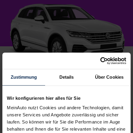
1.
Zustimmung
Details
Über Cookies
Wunschauto aussuchen
Du wählst dein Lieblingsmodell – wir suchen es für
dich.
Einfach, kostenlos und unverbindlich
. Und
Wir konfigurieren hier alles für Sie
garantiert zu Top-Preisen.
MeinAuto nutzt Cookies und andere Technologien, damit
2.
unsere Services und Angebote zuverlässig und sicher
Bestes Angebot wählen
laufen. So können wir für Sie die Performance im Auge
Du erhältst ein
individuelles Angebot
– inklusive
behalten und Ihnen die für Sie relevanten Inhalte und eine
kompetenter Beratung und
persönlichem