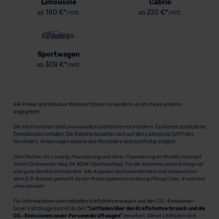
Limousine
Cabrio
180 €*
220 €*
ab
/mtl.
ab
/mtl.
Sportwagen
308 €*
ab
/mtl.
Alle Preise sind inklusive Mehrwertsteuer, es sei denn, es ist etwas anderes
angegeben.
Die Informationen sind
unverbindlich
und können sich ändern. Es können zusätzliche
Einmalkosten anfallen. Die Rabatte beziehen sich auf den Listenpreis (UVP) des
Herstellers. Änderungen seitens des Herstellers sind kurzfristig möglich.
Dein Partner für Leasing, Finanzierung und Vario-Finanzierung ist Mobility Concept
GmbH (Grünwalder Weg 34, 82041 Oberhaching). Für die Annahme eines Antrags ist
eine gute Bonität erforderlich. Alle Angaben sind unverbindlich und entsprechen
dem 2/3-Beispiel gemäß § 6a der Preisangabenverordnung (PAngV) Abs. 4 und sind
ohne Gewähr.
Für Informationen zum offiziellen Kraftstoffverbrauch und den CO₂-Emissionen
neuer Fahrzeuge kannst du den
"Leitfaden über den Kraftstoffverbrauch und die
CO₂-Emissionen neuer Personenkraftwagen"
einsehen. Dieser Leitfaden ist in