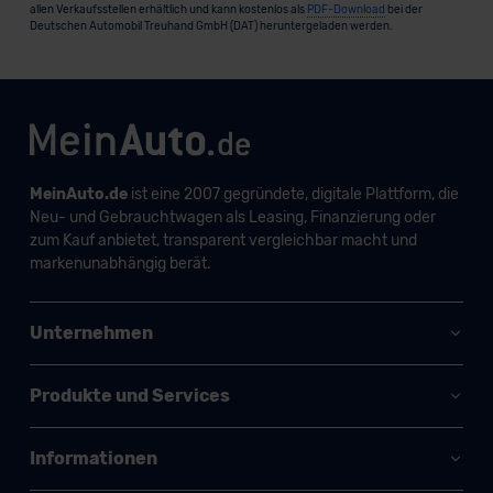
allen Verkaufsstellen erhältlich und kann kostenlos als
PDF-Download
bei der
Deutschen Automobil Treuhand GmbH (DAT) heruntergeladen werden.
MeinAuto.de
ist eine 2007 gegründete, digitale Plattform, die
Neu- und Gebrauchtwagen als Leasing, Finanzierung oder
zum Kauf anbietet, transparent vergleichbar macht und
markenunabhängig berät.
Unternehmen
Produkte und Services
Informationen