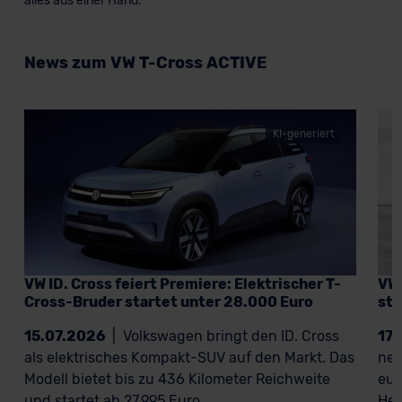
alles aus einer Hand.
News zum VW T-Cross ACTIVE
KI-generiert
VW ID. Cross feiert Premiere: Elektrischer T-
VW 
Cross-Bruder startet unter 28.000 Euro
sta
15.07.2026
|
Volkswagen bringt den ID. Cross
17
als elektrisches Kompakt-SUV auf den Markt. Das
neu
Modell bietet bis zu 436 Kilometer Reichweite
eur
und startet ab 27.995 Euro.
Her