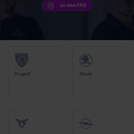
zu den FAQ
lassen. Soweit eine Übermittlung in ein Land außerhalb
der EU erfolgt, erfolgt dies ausschließlich auf der
Grundlage eines Angemessenheitsbeschlusses der EU-
Kommission (Art. 45 Abs. 1 DSGVO), von
Standarddatenschutzklauseln (Art. 46 Abs. 2 lit. c
Unsere Top Marken
DSGVO) oder wenn Sie hierzu Ihre Einwilligung freiwillig
erteilen. Nähere Informationen zu den bestehenden
Datenschutzklauseln können Sie über den Kontakt zu
unserem Datenschutzbeauftragten unter
datenschutz@meinauto.de anfordern.
Peugeot
Skoda
Datenschutzerklärung
|
Impressum