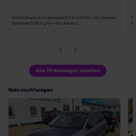
Kraftstoffverbrauch (kombiniert) 5,5 l/100 km • CO
-Emission
Kr
2
(kombiniert) 125,0 g/km • CO
-Klasse D
Em
2
Alle 70 Neuwagen ansehen
Gebrauchtwagen