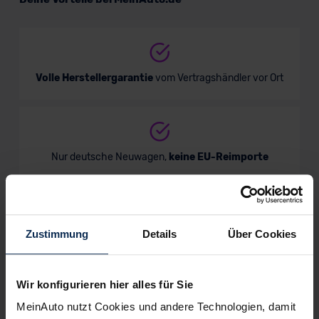
Verkauf startet in Kürze
Volle Herstellergarantie
vom Vertragshändler vor Ort
Bald verfügbar
Nur deutsche Neuwagen,
keine EU-Reimporte
Zustimmung
Details
Über Cookies
Alle Zahlungsarten:
Barkauf, Finanzierung, Leasing
VW Multivan GOAL
Wir konfigurieren hier alles für Sie
Van/Minivan
MeinAuto nutzt Cookies und andere Technologien, damit
Keine Kosten:
Unser Service ist für dich 100%