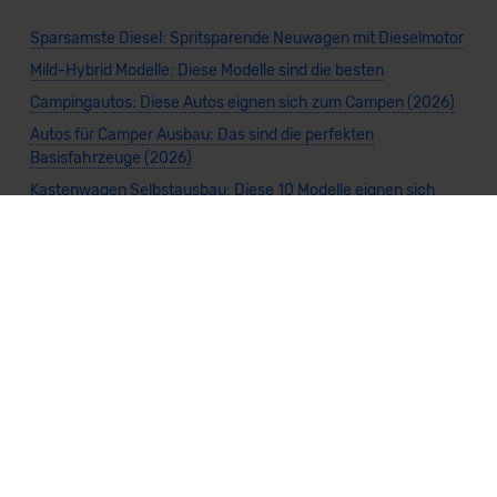
Sparsamste Diesel: Spritsparende Neuwagen mit Dieselmotor
Mild-Hybrid Modelle: Diese Modelle sind die besten
Campingautos: Diese Autos eignen sich zum Campen (2026)
Autos für Camper Ausbau: Das sind die perfekten
Basisfahrzeuge (2026)
Kastenwagen Selbstausbau: Diese 10 Modelle eignen sich
(2026)
Alle Preise sind inklusive Mehrwertsteuer, es sei denn, es ist etwas anderes
angegeben.
Die Informationen sind
unverbindlich
und können sich ändern. Es können zusätzliche
Einmalkosten anfallen. Die Rabatte beziehen sich auf den Listenpreis (UVP) des
Herstellers. Änderungen seitens des Herstellers sind kurzfristig möglich.
Dein Partner für Leasing, Finanzierung und Vario-Finanzierung ist Mobility Concept
GmbH (Grünwalder Weg 34, 82041 Oberhaching). Für die Annahme eines Antrags ist
eine gute Bonität erforderlich. Alle Angaben sind unverbindlich und entsprechen
dem 2/3-Beispiel gemäß § 6a der Preisangabenverordnung (PAngV) Abs. 4 und sind
ohne Gewähr.
Für Informationen zum offiziellen Kraftstoffverbrauch und den CO₂-Emissionen