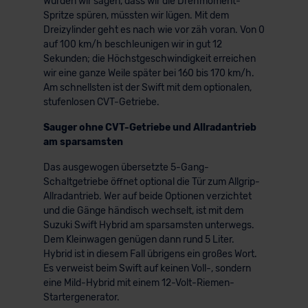
Würden wir sagen, dass wir die Drehmoment-
Spritze spüren, müssten wir lügen. Mit dem
Dreizylinder geht es nach wie vor zäh voran. Von 0
auf 100 km/h beschleunigen wir in gut 12
Sekunden; die Höchstgeschwindigkeit erreichen
wir eine ganze Weile später bei 160 bis 170 km/h.
Am schnellsten ist der Swift mit dem optionalen,
stufenlosen CVT-Getriebe.
Sauger ohne CVT-Getriebe und Allradantrieb
am sparsamsten
Das ausgewogen übersetzte 5-Gang-
Schaltgetriebe öffnet optional die Tür zum Allgrip-
Allradantrieb. Wer auf beide Optionen verzichtet
und die Gänge händisch wechselt, ist mit dem
Suzuki Swift Hybrid am sparsamsten unterwegs.
Dem Kleinwagen genügen dann rund 5 Liter.
Hybrid ist in diesem Fall übrigens ein großes Wort.
Es verweist beim Swift auf keinen Voll-, sondern
eine Mild-Hybrid mit einem 12-Volt-Riemen-
Startergenerator.