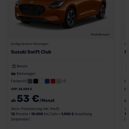
Modellbeispiel
Konfigurierbarer Neuwagen
Ne
Suzuki Swift Club
S
Benzin
Kleinwagen
Farben:
Fa
+3
UVP: 20.000 €
UV
53 €
ab
/Monat
a
Vario-Finanzierung inkl. MwSt.
Va
12
Monate •
10.000
km/Jahr •
1.000 €
Anzahlung
18
(anpassbar)
(a