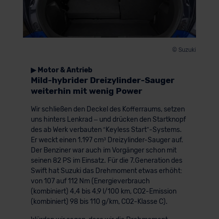
© Suzuki
▶ Motor & Antrieb
Mild-hybrider Dreizylinder-Sauger
weiterhin mit wenig Power
Wir schließen den Deckel des Kofferraums, setzen
uns hinters Lenkrad – und drücken den Startknopf
des ab Werk verbauten “Keyless Start”-Systems.
Er weckt einen 1.197 cm³ Dreizylinder-Sauger auf.
Der Benziner war auch im Vorgänger schon mit
seinen 82 PS im Einsatz. Für die 7.Generation des
Swift hat Suzuki das Drehmoment etwas erhöht:
von 107 auf 112 Nm (Energieverbrauch
(kombiniert) 4,4 bis 4,9 l/100 km, CO2-Emission
(kombiniert) 98 bis 110 g/km, CO2-Klasse C).