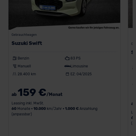
Gebrauchtwagen
Suzuki Swift
Ge
S
Benzin
83 PS
Manuell
Limousine
28.400 km
EZ: 04/2025
159 €
ab
/Monat
Leasing inkl. MwSt.
a
60
Monate •
10.000
km/Jahr •
1.000 €
Anzahlung
Le
(anpassbar)
6
(a