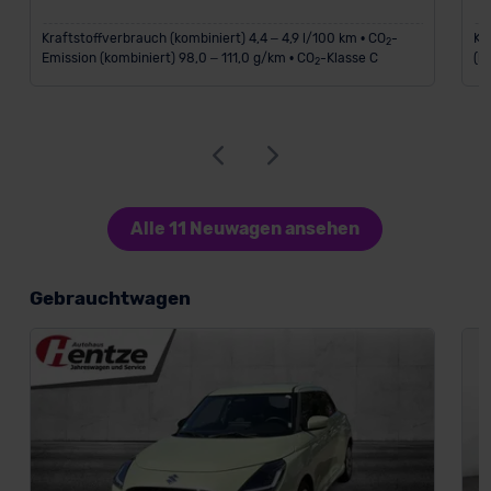
Kraftstoffverbrauch (kombiniert) 4,4 – 4,9 l/100 km • CO
-
Kr
2
Emission (kombiniert) 98,0 – 111,0 g/km • CO
-Klasse C
(k
2
Alle 11 Neuwagen ansehen
Gebrauchtwagen