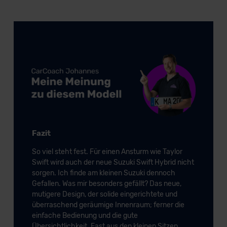
der EU erfolgt, erfolgt dies ausschließlich auf der
Grundlage eines Angemessenheitsbeschlusses der EU-
Kommission (Art. 45 Abs. 1 DSGVO), von
Standarddatenschutzklauseln (Art. 46 Abs. 2 lit. c
DSGVO) oder wenn Sie hierzu Ihre Einwilligung freiwillig
erteilen. Nähere Informationen zu den bestehenden
Datenschutzklauseln können Sie über den Kontakt zu
unserem Datenschutzbeauftragten unter
datenschutz@meinauto.de anfordern.
Fazit
Datenschutzerklärung
|
Impressum
So viel steht fest. Für einen Ansturm wie Taylor
Swift wird auch der neue Suzuki Swift Hybrid nicht
sorgen. Ich finde am kleinen Suzuki dennoch
Gefallen. Was mir besonders gefällt? Das neue,
mutigere Design, der solide eingerichtete und
überraschend geräumige Innenraum; ferner die
einfache Bedienung und die gute
Übersichtlichkeit. Fast aus den kleinen Sitzen