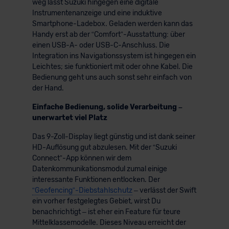
weg lässt Suzuki hingegen eine digitale
Instrumentenanzeige und eine induktive
Smartphone-Ladebox. Geladen werden kann das
Handy erst ab der “Comfort”-Ausstattung: über
einen USB-A- oder USB-C-Anschluss. Die
Integration ins Navigationssystem ist hingegen ein
Leichtes; sie funktioniert mit oder ohne Kabel. Die
Bedienung geht uns auch sonst sehr einfach von
der Hand.
Einfache Bedienung, solide Verarbeitung –
unerwartet viel Platz
Das 9-Zoll-Display liegt günstig und ist dank seiner
HD-Auflösung gut abzulesen. Mit der “Suzuki
Connect”-App können wir dem
Datenkommunikationsmodul zumal einige
interessante Funktionen entlocken. Der
“Geofencing”-Diebstahlschutz
– verlässt der Swift
ein vorher festgelegtes Gebiet, wirst Du
benachrichtigt – ist eher ein Feature für teure
Mittelklassemodelle. Dieses Niveau erreicht der