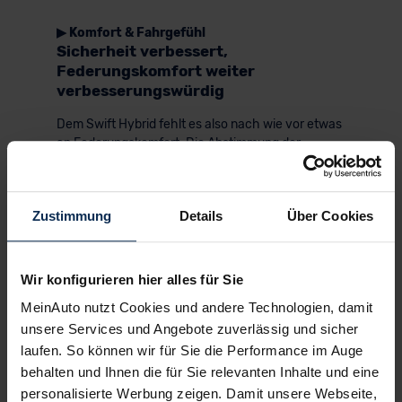
▶ Komfort & Fahrgefühl
Sicherheit verbessert,
Federungskomfort weiter
verbesserungswürdig
Dem Swift Hybrid fehlt es also nach wie vor etwas
an Federungskomfort. Die Abstimmung der
Lenkung und der Bremsen ist Suzuki bei der 7.
Generation besser gelungen als bei der 6. Beide
vermitteln uns ein gutes Gefühl. Gut tut es auch zu
Zustimmung
Details
Über Cookies
wissen, dass der Swift jetzt mehr aktive
Sicherheitssysteme an Bord hat, als gesetzlich
gefordert sind. Zur Serienausstattung zählen u.a.
der Querverkehrswarner, der Totwinkel-Assistent
Wir konfigurieren hier alles für Sie
und die adaptive Geschwindigkeitsregelanlage.
MeinAuto nutzt Cookies und andere Technologien, damit
Beim NCAP-Crashtest kam der Swift Hybrid
unsere Services und Angebote zuverlässig und sicher
trotzdem nicht über 3 von 5 Sternen hinaus. An
laufen. So können wir für Sie die Performance im Auge
der passiven Sicherheitsausstattung liegt es
behalten und Ihnen die für Sie relevanten Inhalte und eine
nicht. Sie ist mit Vorhang-Airbags fürs Cockpit und
personalisierte Werbung zeigen. Damit unsere Webseite,