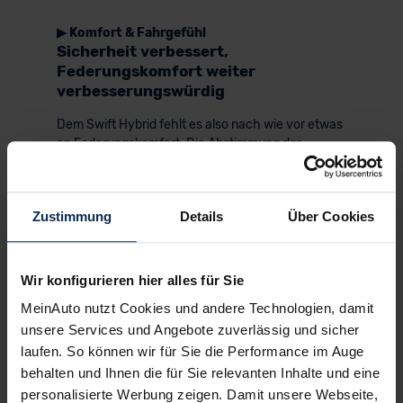
▶ Komfort & Fahrgefühl
Sicherheit verbessert,
Federungskomfort weiter
verbesserungswürdig
Dem Swift Hybrid fehlt es also nach wie vor etwas
an Federungskomfort. Die Abstimmung der
Lenkung und der Bremsen ist Suzuki bei der 7.
Generation besser gelungen als bei der 6. Beide
vermitteln uns ein gutes Gefühl. Gut tut es auch zu
Zustimmung
Details
Über Cookies
wissen, dass der Swift jetzt mehr aktive
Sicherheitssysteme an Bord hat, als gesetzlich
gefordert sind. Zur Serienausstattung zählen u.a.
der Querverkehrswarner, der Totwinkel-Assistent
Wir konfigurieren hier alles für Sie
und die adaptive Geschwindigkeitsregelanlage.
MeinAuto nutzt Cookies und andere Technologien, damit
Beim NCAP-Crashtest kam der Swift Hybrid
unsere Services und Angebote zuverlässig und sicher
trotzdem nicht über 3 von 5 Sternen hinaus. An
laufen. So können wir für Sie die Performance im Auge
der passiven Sicherheitsausstattung liegt es
behalten und Ihnen die für Sie relevanten Inhalte und eine
nicht. Sie ist mit Vorhang-Airbags fürs Cockpit und
personalisierte Werbung zeigen. Damit unsere Webseite,