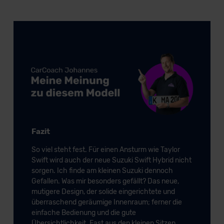
der EU erfolgt, erfolgt dies ausschließlich auf der
Grundlage eines Angemessenheitsbeschlusses der EU-
Kommission (Art. 45 Abs. 1 DSGVO), von
Standarddatenschutzklauseln (Art. 46 Abs. 2 lit. c
DSGVO) oder wenn Sie hierzu Ihre Einwilligung freiwillig
erteilen. Nähere Informationen zu den bestehenden
Datenschutzklauseln können Sie über den Kontakt zu
unserem Datenschutzbeauftragten unter
datenschutz@meinauto.de anfordern.
Fazit
Datenschutzerklärung
|
Impressum
So viel steht fest. Für einen Ansturm wie Taylor
Swift wird auch der neue Suzuki Swift Hybrid nicht
sorgen. Ich finde am kleinen Suzuki dennoch
Gefallen. Was mir besonders gefällt? Das neue,
mutigere Design, der solide eingerichtete und
überraschend geräumige Innenraum; ferner die
einfache Bedienung und die gute
Übersichtlichkeit. Fast aus den kleinen Sitzen