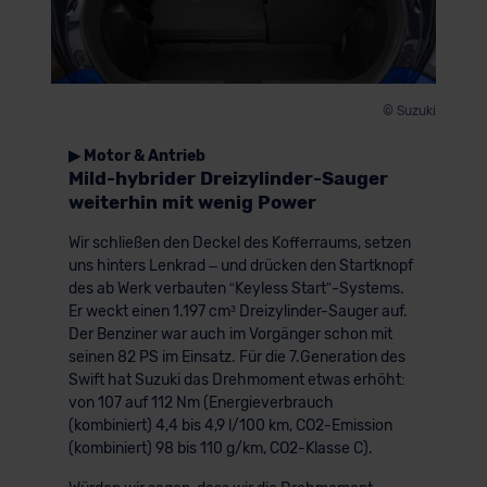
© Suzuki
▶ Motor & Antrieb
Mild-hybrider Dreizylinder-Sauger
weiterhin mit wenig Power
Wir schließen den Deckel des Kofferraums, setzen
uns hinters Lenkrad – und drücken den Startknopf
des ab Werk verbauten “Keyless Start”-Systems.
Er weckt einen 1.197 cm³ Dreizylinder-Sauger auf.
Der Benziner war auch im Vorgänger schon mit
seinen 82 PS im Einsatz. Für die 7.Generation des
Swift hat Suzuki das Drehmoment etwas erhöht:
von 107 auf 112 Nm (Energieverbrauch
(kombiniert) 4,4 bis 4,9 l/100 km, CO2-Emission
(kombiniert) 98 bis 110 g/km, CO2-Klasse C).