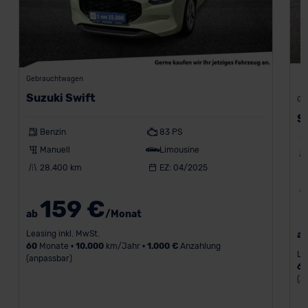
Gebrauchtwagen
Suzuki Swift
Ge
S
Benzin
83 PS
Manuell
Limousine
28.400 km
EZ: 04/2025
159 €
ab
/Monat
Leasing inkl. MwSt.
a
60
Monate •
10.000
km/Jahr •
1.000 €
Anzahlung
Le
(anpassbar)
6
(a