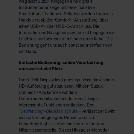
weg lässt Suzuki hingegen eine digitale
Instrumentenanzeige und eine induktive
Smartphone-Ladebox. Geladen werden kann das
Handy erst ab der “Comfort”-Ausstattung: über
einen USB-A- oder USB-C-Anschluss. Die
Integration ins Navigationssystem ist hingegen ein
Leichtes; sie funktioniert mit oder ohne Kabel. Die
Bedienung geht uns auch sonst sehr einfach von
der Hand.
Einfache Bedienung, solide Verarbeitung –
unerwartet viel Platz
Das 9-Zoll-Display liegt günstig und ist dank seiner
HD-Auflösung gut abzulesen. Mit der “Suzuki
Connect”-App können wir dem
Datenkommunikationsmodul zumal einige
interessante Funktionen entlocken. Der
“Geofencing”-Diebstahlschutz
– verlässt der Swift
ein vorher festgelegtes Gebiet, wirst Du
benachrichtigt – ist eher ein Feature für teure
Mittelklassemodelle. Dieses Niveau erreicht der