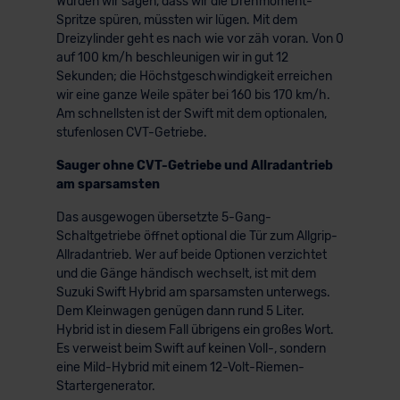
Würden wir sagen, dass wir die Drehmoment-
Spritze spüren, müssten wir lügen. Mit dem
Dreizylinder geht es nach wie vor zäh voran. Von 0
auf 100 km/h beschleunigen wir in gut 12
Sekunden; die Höchstgeschwindigkeit erreichen
wir eine ganze Weile später bei 160 bis 170 km/h.
Am schnellsten ist der Swift mit dem optionalen,
stufenlosen CVT-Getriebe.
Sauger ohne CVT-Getriebe und Allradantrieb
am sparsamsten
Das ausgewogen übersetzte 5-Gang-
Schaltgetriebe öffnet optional die Tür zum Allgrip-
Allradantrieb. Wer auf beide Optionen verzichtet
und die Gänge händisch wechselt, ist mit dem
Suzuki Swift Hybrid am sparsamsten unterwegs.
Dem Kleinwagen genügen dann rund 5 Liter.
Hybrid ist in diesem Fall übrigens ein großes Wort.
Es verweist beim Swift auf keinen Voll-, sondern
eine Mild-Hybrid mit einem 12-Volt-Riemen-
Startergenerator.