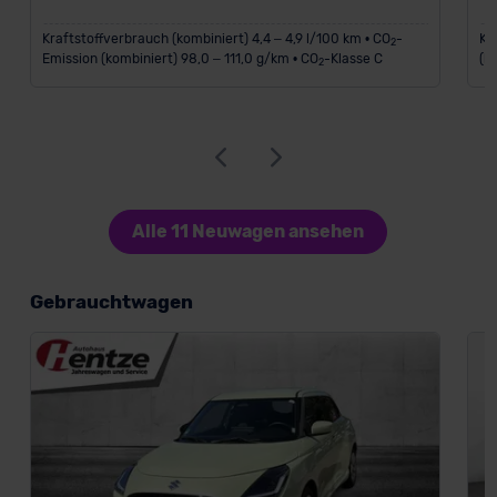
Kraftstoffverbrauch (kombiniert) 4,4 – 4,9 l/100 km • CO
-
Kr
2
Emission (kombiniert) 98,0 – 111,0 g/km • CO
-Klasse C
(k
2
Alle 11 Neuwagen ansehen
Gebrauchtwagen