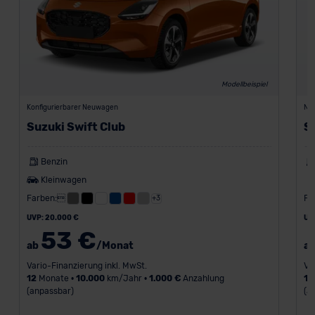
Modellbeispiel
Konfigurierbarer Neuwagen
Ne
Suzuki Swift Club
S
Benzin
Kleinwagen
Farben:
Fa
+3
UVP: 20.000 €
UV
53 €
ab
/Monat
a
Vario-Finanzierung inkl. MwSt.
Va
12
Monate •
10.000
km/Jahr •
1.000 €
Anzahlung
18
(anpassbar)
(a