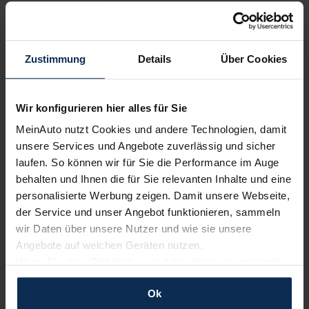
Nachrichten
Zustimmung
Details
Über Cookies
KI-generiert
Wir konfigurieren hier alles für Sie
MeinAuto nutzt Cookies und andere Technologien, damit
unsere Services und Angebote zuverlässig und sicher
laufen. So können wir für Sie die Performance im Auge
behalten und Ihnen die für Sie relevanten Inhalte und eine
personalisierte Werbung zeigen. Damit unsere Webseite,
Suzuki: Technik-Updates für Across und
der Service und unser Angebot funktionieren, sammeln
Swace
wir Daten über unsere Nutzer und wie sie unsere
Angebote auf welchen Geräten nutzen.
Suzuki hat seine Modelle Across und Swace einem
Wenn Sie das „OK“ finden, sind Sie damit einverstanden
technischen Update unterzogen. Die wesentlichen
und erlauben uns Cookies für unseren Service zu
Neuerungen beinhalten einen 10,5 Zoll großen Multimedia-
Ok
verwenden und diese Daten an Dritte weiterzugeben,
Touchscreen mit integrierter Navigation sowie verbesserte