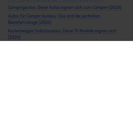
Campingautos: Diese Autos eignen sich zum Campen (2026)
Autos für Camper Ausbau: Das sind die perfekten
Basisfahrzeuge (2026)
Kastenwagen Selbstausbau: Diese 10 Modelle eignen sich
(2026)
Alle Preise sind inklusive Mehrwertsteuer, es sei denn, es ist etwas anderes
angegeben.
Die Informationen sind
unverbindlich
und können sich ändern. Es können zusätzliche
Einmalkosten anfallen. Die Rabatte beziehen sich auf den Listenpreis (UVP) des
Herstellers. Änderungen seitens des Herstellers sind kurzfristig möglich.
Dein Partner für Leasing, Finanzierung und Vario-Finanzierung ist Mobility Concept
GmbH (Grünwalder Weg 34, 82041 Oberhaching). Für die Annahme eines Antrags ist
eine gute Bonität erforderlich. Alle Angaben sind unverbindlich und entsprechen
dem 2/3-Beispiel gemäß § 6a der Preisangabenverordnung (PAngV) Abs. 4 und sind
ohne Gewähr.
Für Informationen zum offiziellen Kraftstoffverbrauch und den CO₂-Emissionen
neuer Fahrzeuge kannst du den
"Leitfaden über den Kraftstoffverbrauch und die
CO₂-Emissionen neuer Personenkraftwagen"
einsehen. Dieser Leitfaden ist in
allen Verkaufsstellen erhältlich und kann kostenlos als
PDF-Download
bei der
Deutschen Automobil Treuhand GmbH (DAT) heruntergeladen werden.