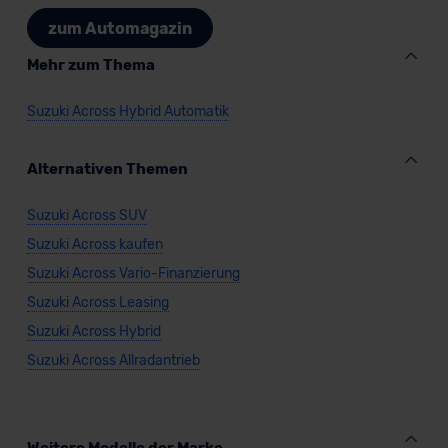
Datenschutzklauseln können Sie über den Kontakt zu
zum Automagazin
unserem Datenschutzbeauftragten unter
datenschutz@meinauto.de anfordern.
Mehr zum Thema
Datenschutzerklärung
|
Impressum
Suzuki Across Hybrid Automatik
Alternativen Themen
Suzuki Across SUV
Suzuki Across kaufen
Suzuki Across Vario-Finanzierung
Suzuki Across Leasing
Suzuki Across Hybrid
Suzuki Across Allradantrieb