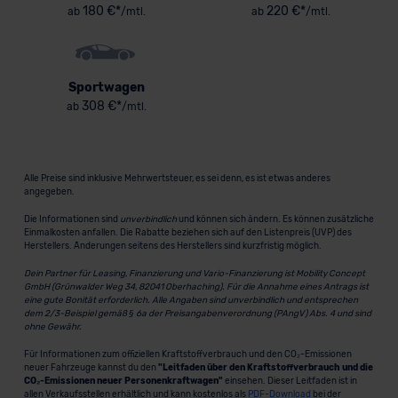
180 €*
220 €*
ab
/mtl.
ab
/mtl.
Sportwagen
308 €*
ab
/mtl.
Alle Preise sind inklusive Mehrwertsteuer, es sei denn, es ist etwas anderes
angegeben.
Die Informationen sind
unverbindlich
und können sich ändern. Es können zusätzliche
Einmalkosten anfallen. Die Rabatte beziehen sich auf den Listenpreis (UVP) des
Herstellers. Änderungen seitens des Herstellers sind kurzfristig möglich.
Dein Partner für Leasing, Finanzierung und Vario-Finanzierung ist Mobility Concept
GmbH (Grünwalder Weg 34, 82041 Oberhaching). Für die Annahme eines Antrags ist
eine gute Bonität erforderlich. Alle Angaben sind unverbindlich und entsprechen
dem 2/3-Beispiel gemäß § 6a der Preisangabenverordnung (PAngV) Abs. 4 und sind
ohne Gewähr.
Für Informationen zum offiziellen Kraftstoffverbrauch und den CO₂-Emissionen
neuer Fahrzeuge kannst du den
"Leitfaden über den Kraftstoffverbrauch und die
CO₂-Emissionen neuer Personenkraftwagen"
einsehen. Dieser Leitfaden ist in
allen Verkaufsstellen erhältlich und kann kostenlos als
PDF-Download
bei der