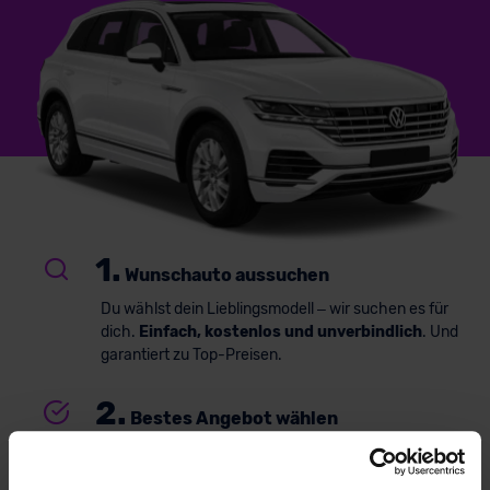
1.
Wunschauto aussuchen
Du wählst dein Lieblingsmodell – wir suchen es für
dich.
Einfach, kostenlos und unverbindlich
. Und
garantiert zu Top-Preisen.
2.
Bestes Angebot wählen
Du erhältst ein
individuelles Angebot
– inklusive
kompetenter Beratung und
persönlichem