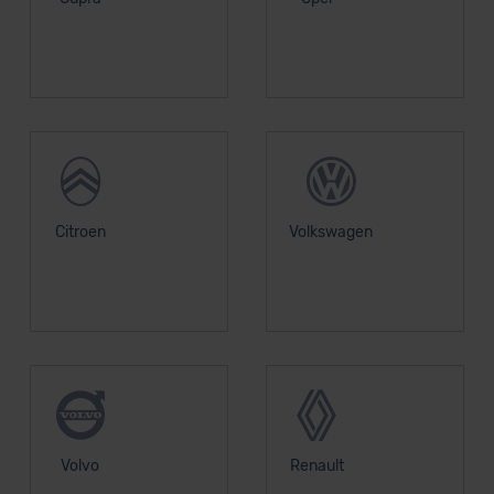
datenschutz@meinauto.de anfordern.
Datenschutzerklärung
|
Impressum
Citroen
Volkswagen
Volvo
Renault