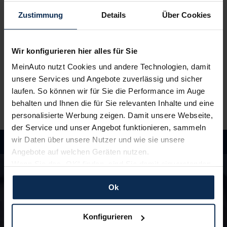
Ansprechpartner
. Alles klar? Bestelle deinen
Neuwagen, ganz einfach online.
Zustimmung
Details
Über Cookies
3.
Einfach losfahren
Wir konfigurieren hier alles für Sie
Wir liefern
deinen Neuwagen – auf Wunsch sogar
MeinAuto nutzt Cookies und andere Technologien, damit
vor die Haustür
. Und auch während der Laufzeit
unsere Services und Angebote zuverlässig und sicher
genießt du alle Vorteile von MeinAuto.de wie zum
laufen. So können wir für Sie die Performance im Auge
Beispiel
freie Werkstattwahl
und persönlichen
Ansprechpartner.
behalten und Ihnen die für Sie relevanten Inhalte und eine
personalisierte Werbung zeigen. Damit unsere Webseite,
der Service und unser Angebot funktionieren, sammeln
wir Daten über unsere Nutzer und wie sie unsere
Angebote auf welchen Geräten nutzen.
Hast du Fragen?
Wenn Sie das „OK“ finden, sind Sie damit einverstanden
In unseren FAQ findest du Antworten rund um
und erlauben uns Cookies für unseren Service zu
die Themen Fahrzeuge, Finanzierung und
Ok
verwenden und diese Daten an Dritte weiterzugeben,
Lieferzeiten
etwa an unsere Marketingpartner. Falls Sie dem nicht
zustimmen möchten, beschränken wir uns auf die
Konfigurieren
wesentlichen Cookies. Leider können wir unsere Inhalte