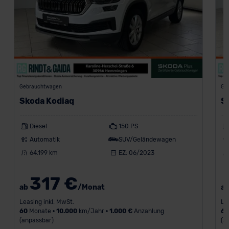
Gebrauchtwagen
Ge
Skoda Kodiaq
S
Diesel
150 PS
Automatik
SUV/Geländewagen
64.199 km
EZ: 06/2023
317 €
ab
/Monat
a
Leasing inkl. MwSt.
Le
60
Monate •
10.000
km/Jahr •
1.000 €
Anzahlung
6
(anpassbar)
(a