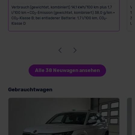
Verbrauch (gewichtet, kombiniert) 14,1 kWh/100 km plus 1,7
Ve
l/100 km • CO
-Emission (gewichtet, kombiniert) 38,0 g/km •
1,
2
CO
-Klasse B; bei entladener Batterie: 1,7 l/100 km, CO
-
38
2
2
Klasse D
l/
Alle 38 Neuwagen ansehen
Gebrauchtwagen