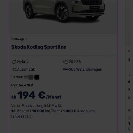
Neuwagen
Skoda Kodiaq Sportline
Kon
S
Hybrid
204 PS
Automatik
SUV/Geländewagen
Farben:
UVP: 56.670 €
Fa
194 €
ab
/Monat
UV
Vario-Finanzierung inkl. MwSt.
a
12
Monate •
10.000
km/Jahr •
1.000 €
Anzahlung
(anpassbar)
Va
12
(a