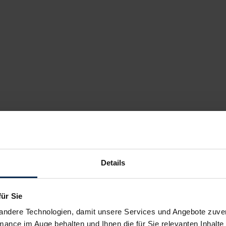
Details
für Sie
andere Technologien, damit unsere Services und Angebote zuverl
mance im Auge behalten und Ihnen die für Sie relevanten Inhalte 