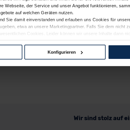
e Webseite, der Service und unser Angebot funktionieren, samm
ngebote auf welchen Geräten nutzen.
ind Sie damit einverstanden und erlauben uns Cookies für unse
rzugeben, etwa an unsere Marketingpartner. Falls Sie dem nicht
wesentlichen Cookies. Leider können wir unsere Inhalte dann ni
 dem Weg zu Ihrem Neuwagen unterstützen. Sie können die Einste
Konfigurieren
logien und Cookies gilt – soweit keine detaillierteren Angaben e
ger außerhalb der EU zu übermitteln oder dort verarbeiten zu la
rhalb der EU erfolgt, erfolgt dies ausschließlich auf der Grundl
 der EU-Kommission (Art. 45 Abs. 1 DSGVO), von Standarddate
n Sie hierzu Ihre Einwilligung freiwillig erteilen. Nähere Infor
 Sie über den Kontakt zu unserem Datenschutzbeauftragten un
Wir sind stolz auf 
pressum