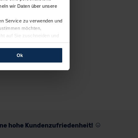
eln wir Daten über unsere
ren Service zu verwenden und
 zustimmen möchten,
cht auf Sie zuschneiden und
llungen jederzeit anpassen
Ok
rfolgen: Wir beabsichtigen
ssen. Soweit eine
age eines
nschutzklauseln (Art. 46
mationen zu den bestehenden
ter datenschutz@meinauto.de
eine hohe Kundenzufriedenheit!