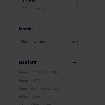
ALLE MARKEN
Abarth
Alfa Romeo
Alpine
Modell
Audi
Modell wählen
BMW
BYD
Bauform
Citroen
Cupra
Cabrio/Roadster
DS
Kombi
Kompaktwagen
Dacia
Limousine
Fiat
Kleinwagen