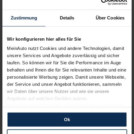
Cupra
Opel
Zustimmung
Details
Über Cookies
Wir konfigurieren hier alles für Sie
MeinAuto nutzt Cookies und andere Technologien, damit
unsere Services und Angebote zuverlässig und sicher
laufen. So können wir für Sie die Performance im Auge
behalten und Ihnen die für Sie relevanten Inhalte und eine
personalisierte Werbung zeigen. Damit unsere Webseite,
Citroen
Volkswagen
der Service und unser Angebot funktionieren, sammeln
wir Daten über unsere Nutzer und wie sie unsere
Angebote auf welchen Geräten nutzen.
Wenn Sie das „OK“ finden, sind Sie damit einverstanden
und erlauben uns Cookies für unseren Service zu
Ok
verwenden und diese Daten an Dritte weiterzugeben,
etwa an unsere Marketingpartner. Falls Sie dem nicht