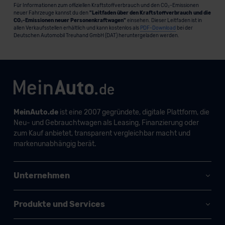
Für Informationen zum offiziellen Kraftstoffverbrauch und den CO₂-Emissionen
neuer Fahrzeuge kannst du den
"Leitfaden über den Kraftstoffverbrauch und die
CO₂-Emissionen neuer Personenkraftwagen"
einsehen. Dieser Leitfaden ist in
allen Verkaufsstellen erhältlich und kann kostenlos als
PDF-Download
bei der
Deutschen Automobil Treuhand GmbH (DAT) heruntergeladen werden.
MeinAuto.de
ist eine 2007 gegründete, digitale Plattform, die
Neu- und Gebrauchtwagen als Leasing, Finanzierung oder
zum Kauf anbietet, transparent vergleichbar macht und
markenunabhängig berät.
Unternehmen
Produkte und Services