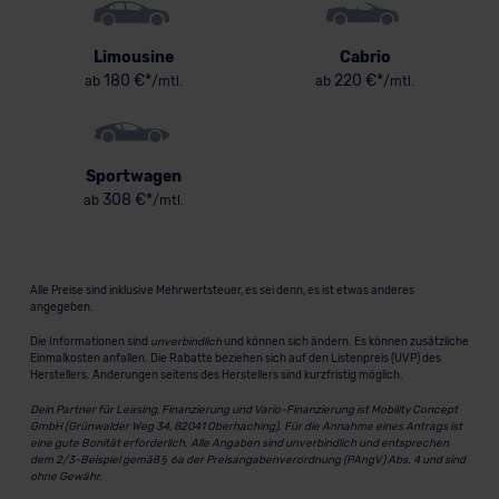
Limousine
Cabrio
180 €*
220 €*
ab
/mtl.
ab
/mtl.
Sportwagen
308 €*
ab
/mtl.
Alle Preise sind inklusive Mehrwertsteuer, es sei denn, es ist etwas anderes
angegeben.
Die Informationen sind
unverbindlich
und können sich ändern. Es können zusätzliche
Einmalkosten anfallen. Die Rabatte beziehen sich auf den Listenpreis (UVP) des
Herstellers. Änderungen seitens des Herstellers sind kurzfristig möglich.
Dein Partner für Leasing, Finanzierung und Vario-Finanzierung ist Mobility Concept
GmbH (Grünwalder Weg 34, 82041 Oberhaching). Für die Annahme eines Antrags ist
eine gute Bonität erforderlich. Alle Angaben sind unverbindlich und entsprechen
dem 2/3-Beispiel gemäß § 6a der Preisangabenverordnung (PAngV) Abs. 4 und sind
ohne Gewähr.