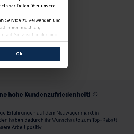
eln wir Daten über unsere
ren Service zu verwenden und
 zustimmen möchten,
cht auf Sie zuschneiden und
llungen jederzeit anpassen
Ok
rfolgen: Wir beabsichtigen
ssen. Soweit eine
age eines
nschutzklauseln (Art. 46
mationen zu den bestehenden
eine hohe Kundenzufriedenheit!
ter datenschutz@meinauto.de
rige Erfahrungen auf dem Neuwagenmarkt in
den haben dadurch ihr Wunschauto zum Top-Rabatt
ere Arbeit positiv.