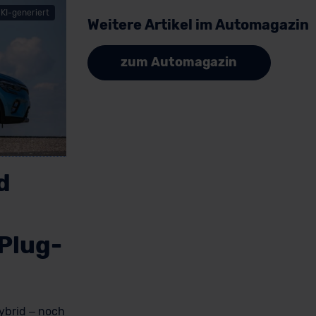
KI-generiert
Weitere Artikel im Automagazin
zum Automagazin
d
 Plug-
ybrid – noch