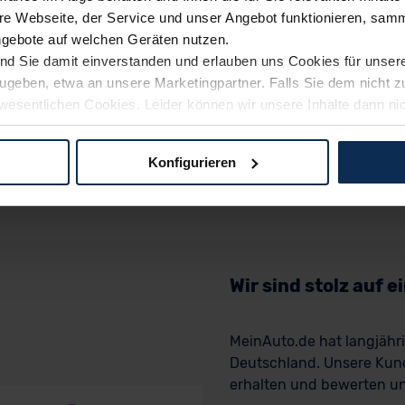
e Webseite, der Service und unser Angebot funktionieren, samm
ngebote auf welchen Geräten nutzen.
ind Sie damit einverstanden und erlauben uns Cookies für unse
rzugeben, etwa an unsere Marketingpartner. Falls Sie dem nicht
wesentlichen Cookies. Leider können wir unsere Inhalte dann ni
 dem Weg zu Ihrem Neuwagen unterstützen. Sie können die Einste
Konfigurieren
logien und Cookies gilt – soweit keine detaillierteren Angaben e
ger außerhalb der EU zu übermitteln oder dort verarbeiten zu la
rhalb der EU erfolgt, erfolgt dies ausschließlich auf der Grundl
 der EU-Kommission (Art. 45 Abs. 1 DSGVO), von Standarddate
n Sie hierzu Ihre Einwilligung freiwillig erteilen. Nähere Infor
Wir sind stolz auf 
 Sie über den Kontakt zu unserem Datenschutzbeauftragten un
MeinAuto.de hat langjäh
Deutschland. Unsere Kun
pressum
erhalten und bewerten uns