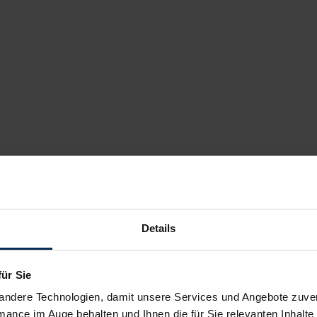
Details
für Sie
andere Technologien, damit unsere Services und Angebote zuverl
mance im Auge behalten und Ihnen die für Sie relevanten Inhalte 