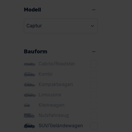
Alpine
Modell
Audi
Captur
BMW
BYD
Bauform
Citroen
Cupra
Cabrio/Roadster
DS
Kombi
Kompaktwagen
Dacia
Limousine
Fiat
Kleinwagen
Ford
Nutzfahrzeug
Honda
SUV/Geländewagen
Hyundai