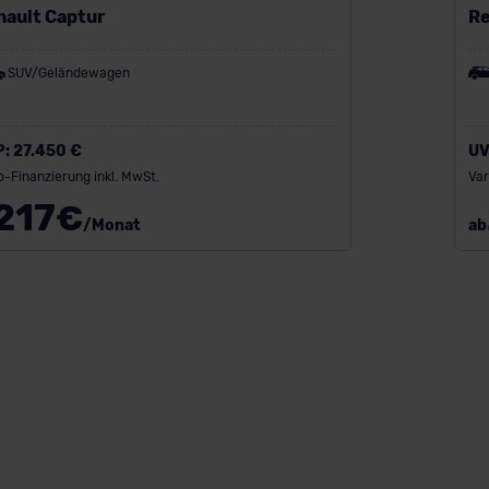
nault Captur
Re
SUV/Geländewagen
P:
27.450 €
UV
o-Finanzierung inkl. MwSt.
Var
217
€
/Monat
ab