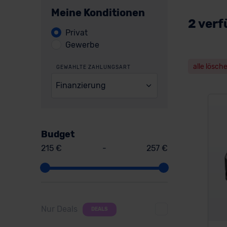
Meine Konditionen
2 verf
Privat
Gewerbe
alle lösch
GEWÄHLTE ZAHLUNGSART
Finanzierung
Budget
215 €
-
257 €
Nur Deals
DEALS