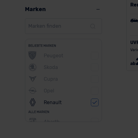
Re
Marken
UV
BELIEBTE MARKEN
Vari
Peugeot
ab
Skoda
Cupra
Opel
Renault
ALLE MARKEN
Abarth
Alfa Romeo