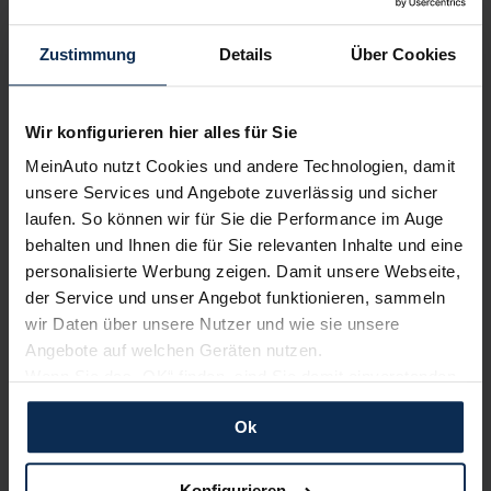
Zustimmung
Details
Über Cookies
Wir konfigurieren hier alles für Sie
MeinAuto nutzt Cookies und andere Technologien, damit
BMW X4 vs. Porsche Macan 2022: Wer gewinnt das
unsere Services und Angebote zuverlässig und sicher
Duell der Sport-SUV-Coupes?
laufen. So können wir für Sie die Performance im Auge
behalten und Ihnen die für Sie relevanten Inhalte und eine
personalisierte Werbung zeigen. Damit unsere Webseite,
Weitere Artikel im Automagazin
der Service und unser Angebot funktionieren, sammeln
wir Daten über unsere Nutzer und wie sie unsere
zum Automagazin
Angebote auf welchen Geräten nutzen.
Wenn Sie das „OK“ finden, sind Sie damit einverstanden
und erlauben uns Cookies für unseren Service zu
Nachrichten
Ok
verwenden und diese Daten an Dritte weiterzugeben,
etwa an unsere Marketingpartner. Falls Sie dem nicht
KI-generiert
zustimmen möchten, beschränken wir uns auf die
Konfigurieren