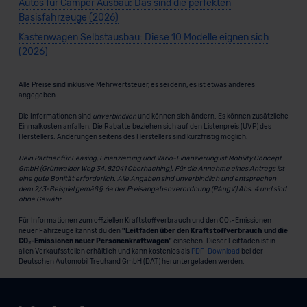
Autos für Camper Ausbau: Das sind die perfekten
Basisfahrzeuge (2026)
Kastenwagen Selbstausbau: Diese 10 Modelle eignen sich
(2026)
Alle Preise sind inklusive Mehrwertsteuer, es sei denn, es ist etwas anderes
angegeben.
Die Informationen sind
unverbindlich
und können sich ändern. Es können zusätzliche
Einmalkosten anfallen. Die Rabatte beziehen sich auf den Listenpreis (UVP) des
Herstellers. Änderungen seitens des Herstellers sind kurzfristig möglich.
Dein Partner für Leasing, Finanzierung und Vario-Finanzierung ist Mobility Concept
GmbH (Grünwalder Weg 34, 82041 Oberhaching). Für die Annahme eines Antrags ist
eine gute Bonität erforderlich. Alle Angaben sind unverbindlich und entsprechen
dem 2/3-Beispiel gemäß § 6a der Preisangabenverordnung (PAngV) Abs. 4 und sind
ohne Gewähr.
Für Informationen zum offiziellen Kraftstoffverbrauch und den CO₂-Emissionen
neuer Fahrzeuge kannst du den
"Leitfaden über den Kraftstoffverbrauch und die
CO₂-Emissionen neuer Personenkraftwagen"
einsehen. Dieser Leitfaden ist in
allen Verkaufsstellen erhältlich und kann kostenlos als
PDF-Download
bei der
Deutschen Automobil Treuhand GmbH (DAT) heruntergeladen werden.