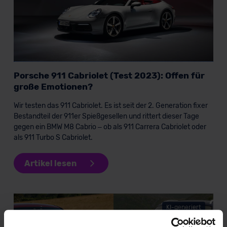
Porsche 911 Cabriolet (Test 2023): Offen für
große Emotionen?
Wir testen das 911 Cabriolet. Es ist seit der 2. Generation fixer
Bestandteil der 911er Spießgesellen und rittert dieser Tage
gegen ein BMW M8 Cabrio – ob als 911 Carrera Cabriolet oder
als 911 Turbo S Cabriolet.
Artikel lesen
KI-generiert