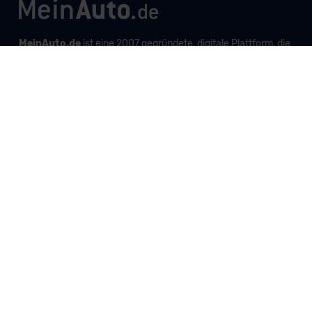
MeinAuto.de
ist eine 2007 gegründete, digitale Plattform, die
Neu- und Gebrauchtwagen als Leasing, Finanzierung oder
zum Kauf anbietet, transparent vergleichbar macht und
markenunabhängig berät.
Unternehmen
Produkte und Services
Informationen