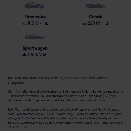
Limousine
Cabrio
180 €*
220 €*
ab
/mtl.
ab
/mtl.
Sportwagen
308 €*
ab
/mtl.
Alle Preise sind inklusive Mehrwertsteuer, es sei denn, es ist etwas anderes
angegeben.
Die Informationen sind
unverbindlich
und können sich ändern. Es können zusätzliche
Einmalkosten anfallen. Die Rabatte beziehen sich auf den Listenpreis (UVP) des
Herstellers. Änderungen seitens des Herstellers sind kurzfristig möglich.
Dein Partner für Leasing, Finanzierung und Vario-Finanzierung ist Mobility Concept
GmbH (Grünwalder Weg 34, 82041 Oberhaching). Für die Annahme eines Antrags ist
eine gute Bonität erforderlich. Alle Angaben sind unverbindlich und entsprechen
dem 2/3-Beispiel gemäß § 6a der Preisangabenverordnung (PAngV) Abs. 4 und sind
ohne Gewähr.