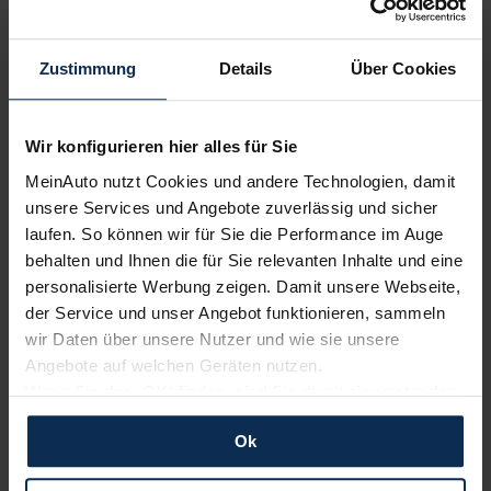
Volvo
Renault
Zustimmung
Details
Über Cookies
Wir konfigurieren hier alles für Sie
MeinAuto nutzt Cookies und andere Technologien, damit
unsere Services und Angebote zuverlässig und sicher
laufen. So können wir für Sie die Performance im Auge
behalten und Ihnen die für Sie relevanten Inhalte und eine
KIA
BMW
personalisierte Werbung zeigen. Damit unsere Webseite,
der Service und unser Angebot funktionieren, sammeln
wir Daten über unsere Nutzer und wie sie unsere
Angebote auf welchen Geräten nutzen.
Wenn Sie das „OK“ finden, sind Sie damit einverstanden
und erlauben uns Cookies für unseren Service zu
Ok
verwenden und diese Daten an Dritte weiterzugeben,
etwa an unsere Marketingpartner. Falls Sie dem nicht