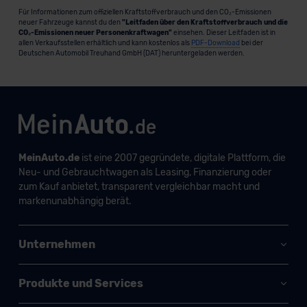
Für Informationen zum offiziellen Kraftstoffverbrauch und den CO₂-Emissionen
neuer Fahrzeuge kannst du den
"Leitfaden über den Kraftstoffverbrauch und die
CO₂-Emissionen neuer Personenkraftwagen"
einsehen. Dieser Leitfaden ist in
allen Verkaufsstellen erhältlich und kann kostenlos als
PDF-Download
bei der
Deutschen Automobil Treuhand GmbH (DAT) heruntergeladen werden.
MeinAuto.de
ist eine 2007 gegründete, digitale Plattform, die
Neu- und Gebrauchtwagen als Leasing, Finanzierung oder
zum Kauf anbietet, transparent vergleichbar macht und
markenunabhängig berät.
Unternehmen
Produkte und Services