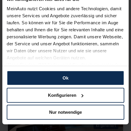
die zwei Plug-in-Hybride des Löwen-SUVs?
MeinAuto nutzt Cookies und andere Technologien, damit
Guter Stil ist das eine, ein hoher Komfort, viel Platz und eine
unsere Services und Angebote zuverlässig und sicher
gute Ausstattung das andere. Ob der Peugeot 3008 all das
laufen. So können wir für Sie die Performance im Auge
auch mit einem Plug-in-Hybrid-Antrieb vereinen kann? Wir
behalten und Ihnen die für Sie relevanten Inhalte und eine
haben es getestet.
personalisierte Werbung zeigen. Damit unsere Webseite,
der Service und unser Angebot funktionieren, sammeln
Artikel lesen
wir Daten über unsere Nutzer und wie sie unsere
Angebote auf welchen Geräten nutzen.
Wenn Sie das „OK“ finden, sind Sie damit einverstanden
und erlauben uns Cookies für unseren Service zu
Weitere Artikel im Automagazin
Ok
verwenden und diese Daten an Dritte weiterzugeben,
etwa an unsere Marketingpartner. Falls Sie dem nicht
zum Automagazin
zustimmen möchten, beschränken wir uns auf die
Konfigurieren
wesentlichen Cookies. Leider können wir unsere Inhalte
dann nicht auf Sie zuschneiden und Sie somit nicht
Nachrichten
Nur notwendige
perfekt auf dem Weg zu Ihrem Neuwagen unterstützen.
Sie können die Einstellungen jederzeit anpassen oder
KI-generiert
widerrufen.