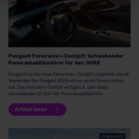
Für alle beschriebenen Technologien und Cookies gilt –
soweit keine detaillierteren Angaben erfolgen: Wir
beabsichtigen nicht, diese Daten an Empfänger
außerhalb der EU zu übermitteln oder dort verarbeiten zu
lassen. Soweit eine Übermittlung in ein Land außerhalb
der EU erfolgt, erfolgt dies ausschließlich auf der
Peugeot Panorama i-Cockpit: Schwebender
Grundlage eines Angemessenheitsbeschlusses der EU-
Panoramabildschirm für den 3008
Kommission (Art. 45 Abs. 1 DSGVO), von
Standarddatenschutzklauseln (Art. 46 Abs. 2 lit. c
Peugeot hat das neue Panorama i-Cockpit vorgestellt, das ab
DSGVO) oder wenn Sie hierzu Ihre Einwilligung freiwillig
September den Peugeot 3008 auf ein neues Niveau heben
erteilen. Nähere Informationen zu den bestehenden
soll. Das innovative Cockpit verfügt u.a. über einen
Datenschutzklauseln können Sie über den Kontakt zu
schwebenden 21-Zoll-HD-Panoramabildschirm.
unserem Datenschutzbeauftragten unter
datenschutz@meinauto.de anfordern.
Artikel lesen
Datenschutzerklärung
|
Impressum
KI-generiert