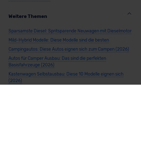
Weitere Themen
Sparsamste Diesel: Spritsparende Neuwagen mit Dieselmotor
Mild-Hybrid Modelle: Diese Modelle sind die besten
Campingautos: Diese Autos eignen sich zum Campen (2026)
Autos für Camper Ausbau: Das sind die perfekten
Basisfahrzeuge (2026)
Kastenwagen Selbstausbau: Diese 10 Modelle eignen sich
(2026)
Alle Preise sind inklusive Mehrwertsteuer, es sei denn, es ist etwas anderes
angegeben.
Die Informationen sind
unverbindlich
und können sich ändern. Es können zusätzliche
Einmalkosten anfallen. Die Rabatte beziehen sich auf den Listenpreis (UVP) des
Herstellers. Änderungen seitens des Herstellers sind kurzfristig möglich.
Dein Partner für Leasing, Finanzierung und Vario-Finanzierung ist Mobility Concept
GmbH (Grünwalder Weg 34, 82041 Oberhaching). Für die Annahme eines Antrags ist
eine gute Bonität erforderlich. Alle Angaben sind unverbindlich und entsprechen