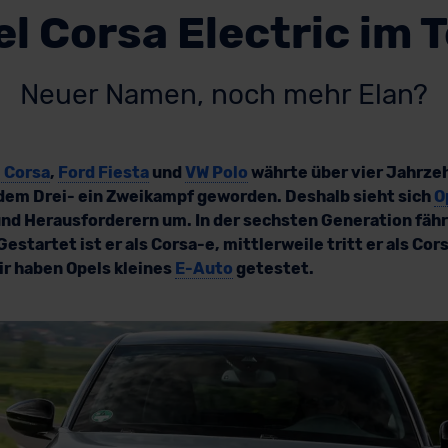
l Corsa Electric im 
Neuer Namen, noch mehr Elan?
 Corsa
,
Ford Fiesta
und
VW Polo
währte über vier Jahrzeh
s dem Drei- ein Zweikampf geworden. Deshalb sieht sich
O
d Herausforderern um. In der sechsten Generation fähr
Gestartet ist er als Corsa-e, mittlerweile tritt er als Cor
ir haben Opels kleines
E-Auto
getestet.