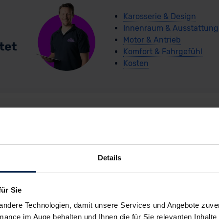
Karosserie & Design
Innenraum & Ausstattung
Motor & Antrieb
Komfort & Fahrgefühl
Kosten
arCoach-Schnellche
Details
Opel Corsa Electric
für Sie
andere Technologien, damit unsere Services und Angebote zuverl
mance im Auge behalten und Ihnen die für Sie relevanten Inhalte 