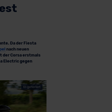
Test
nte. Da der Fiesta
pel
nach neuen
t der Corsa erstmals
sa Electric gegen
KI-generiert