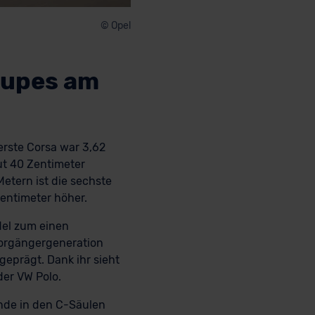
© Opel
Coupes am
erste Corsa war 3,62
gut 40 Zentimeter
Metern ist die sechste
Zentimeter höher.
del zum einen
Vorgängergeneration
geprägt. Dank ihr sieht
der VW Polo.
nde in den C-Säulen