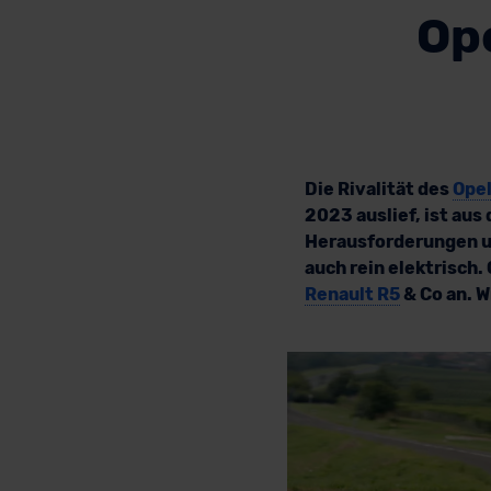
Ope
Die Rivalität des
Opel
2023 auslief, ist au
Herausforderungen un
auch rein elektrisch. 
Renault R5
& Co an. W