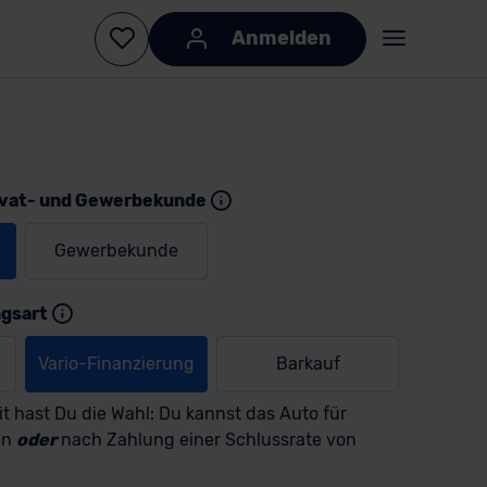
Anmelden
ivat- und Gewerbekunde
Gewerbekunde
KI-generiert
KI-
generiert
ngsart
Vario-Finanzierung
Barkauf
t hast Du die Wahl: Du kannst das Auto für
en
oder
nach Zahlung einer Schlussrate von